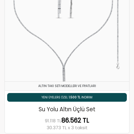
ALTIN TAKI SETI MODELLERI VE FIYATLARI
% 5 HAVALE / EFT İNDIRIMI
Su Yolu Altın Üçlü Set
86.562 TL
91.118 TL
30.373 TL x 3 taksit