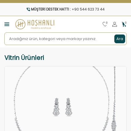
MÜŞTERI DESTEK HATTI :
+90 544 623 73 44
0
0
Ara
Vitrin Ürünleri