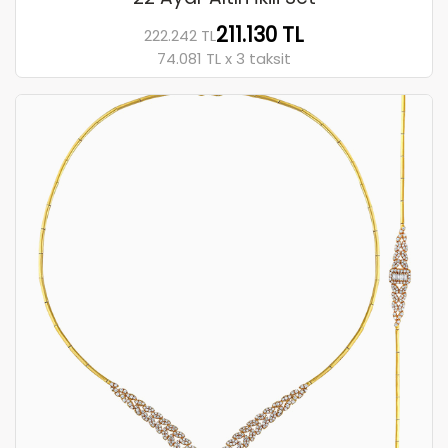
211.130 TL
222.242 TL
74.081 TL x 3 taksit