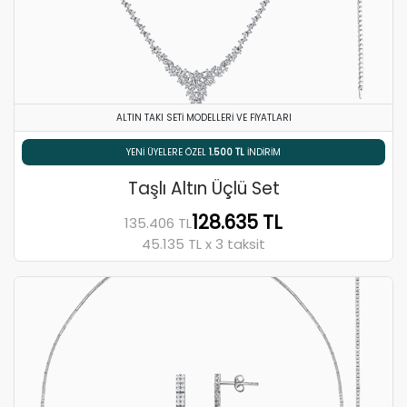
ALTIN TAKI SETI MODELLERI VE FIYATLARI
% 5 HAVALE / EFT İNDIRIMI
Taşlı Altın Üçlü Set
128.635 TL
135.406 TL
45.135 TL x 3 taksit