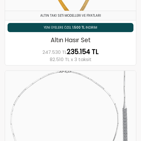
ALTIN TAKI SETI MODELLERI VE FIYATLARI
% 5 HAVALE / EFT İNDIRIMI
Altın Hasır Set
235.154 TL
247.530 TL
82.510 TL x 3 taksit