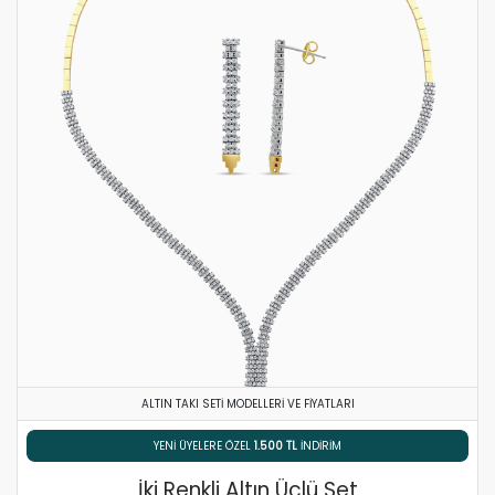
ALTIN TAKI SETI MODELLERI VE FIYATLARI
% 5 HAVALE / EFT İNDIRIMI
İki Renkli Altın Üçlü Set