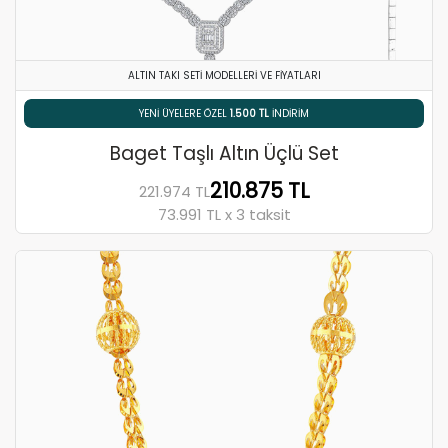
ALTIN TAKI SETI MODELLERI VE FIYATLARI
% 5 HAVALE / EFT İNDIRIMI
Baget Taşlı Altın Üçlü Set
210.875 TL
221.974 TL
73.991 TL x 3 taksit