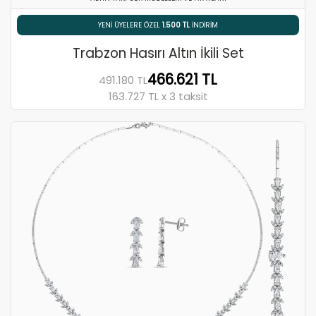
% 5 HAVALE / EFT İNDIRIMI
Trabzon Hasırı Altın İkili Set
466.621 TL
491.180 TL
163.727 TL x 3 taksit