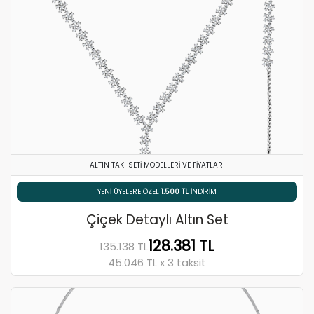
ALTIN TAKI SETI MODELLERI VE FIYATLARI
% 5 HAVALE / EFT İNDIRIMI
Çiçek Detaylı Altın Set
128.381 TL
135.138 TL
45.046 TL x 3 taksit