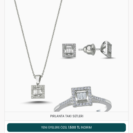
PIRLANTA TAKI SETLERI
% 5 HAVALE / EFT İNDIRIMI