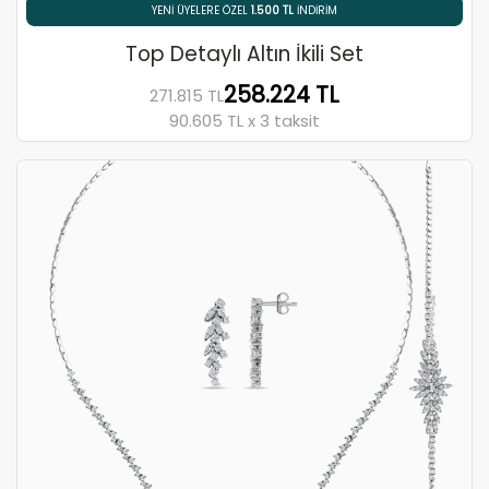
% 5 HAVALE / EFT İNDIRIMI
Top Detaylı Altın İkili Set
258.224 TL
271.815 TL
90.605 TL x 3 taksit