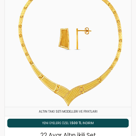
ALTIN TAKI SETI MODELLERI VE FIYATLARI
% 5 HAVALE / EFT İNDIRIMI
22 Ayar Altın İkili Set