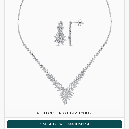
ALTIN TAKI SETI MODELLERI VE FIYATLARI
% 5 HAVALE / EFT İNDIRIMI