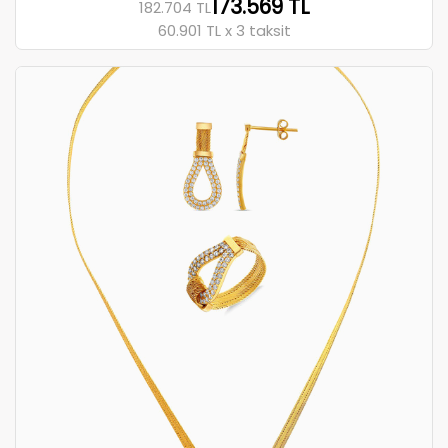
173.569 TL
182.704 TL
60.901 TL x 3 taksit