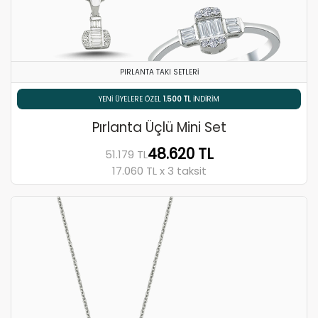
PIRLANTA TAKI SETLERI
% 5 HAVALE / EFT İNDIRIMI
Pırlanta Üçlü Mini Set
48.620 TL
51.179 TL
17.060 TL x 3 taksit