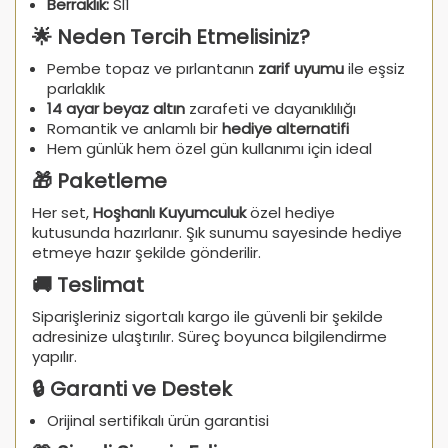
Berraklık:
SI1
🌟 Neden Tercih Etmelisiniz?
Pembe topaz ve pırlantanın
zarif uyumu
ile eşsiz
parlaklık
14 ayar beyaz altın
zarafeti ve dayanıklılığı
Romantik ve anlamlı bir
hediye alternatifi
Hem günlük hem özel gün kullanımı için ideal
🎁 Paketleme
Her set,
Hoşhanlı Kuyumculuk
özel hediye
kutusunda hazırlanır. Şık sunumu sayesinde hediye
etmeye hazır şekilde gönderilir.
🚚 Teslimat
Siparişleriniz sigortalı kargo ile güvenli bir şekilde
adresinize ulaştırılır. Süreç boyunca bilgilendirme
yapılır.
🔒 Garanti ve Destek
Orijinal sertifikalı ürün garantisi