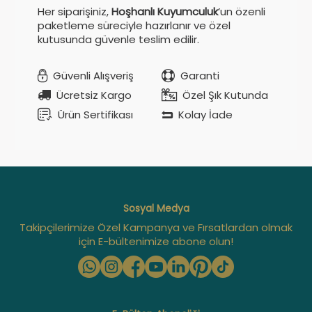
Her siparişiniz,
Hoşhanlı Kuyumculuk
’un özenli
paketleme süreciyle hazırlanır ve özel
kutusunda güvenle teslim edilir.
Güvenli Alışveriş
Garanti
Ücretsiz Kargo
Özel Şık Kutunda
Ürün Sertifikası
Kolay İade
Sosyal Medya
Takipçilerimize Özel Kampanya ve Fırsatlardan olmak
için E-bültenimize abone olun!