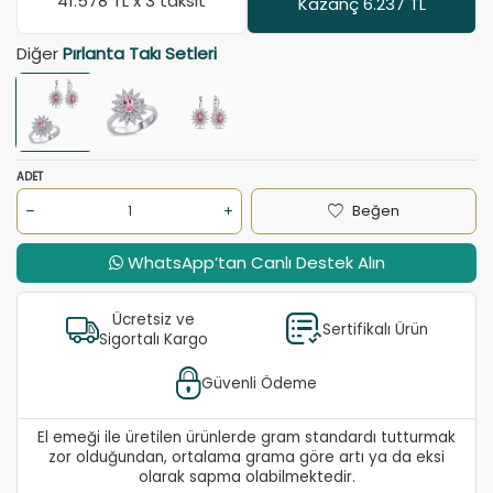
41.578
TL x 3 taksit
Kazanç 6.237 TL
Diğer
Pırlanta Takı Setleri
ADET
Beğen
WhatsApp’tan Canlı Destek Alın
Ücretsiz ve
Sertifikalı Ürün
Sigortalı Kargo
Güvenli Ödeme
El emeği ile üretilen ürünlerde gram standardı tutturmak
zor olduğundan, ortalama grama göre artı ya da eksi
olarak sapma olabilmektedir.