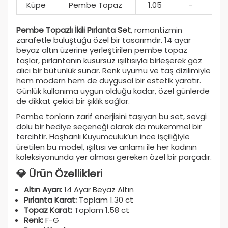
Küpe
Pembe Topaz
1.05
-
Pembe Topazlı İkili Pırlanta Set
, romantizmin
zarafetle buluştuğu özel bir tasarımdır. 14 ayar
beyaz altın üzerine yerleştirilen pembe topaz
taşlar, pırlantanın kusursuz ışıltısıyla birleşerek göz
alıcı bir bütünlük sunar. Renk uyumu ve taş dizilimiyle
hem modern hem de duygusal bir estetik yaratır.
Günlük kullanıma uygun olduğu kadar, özel günlerde
de dikkat çekici bir şıklık sağlar.
Pembe tonların zarif enerjisini taşıyan bu set, sevgi
dolu bir hediye seçeneği olarak da mükemmel bir
tercihtir. Hoşhanlı Kuyumculuk’un ince işçiliğiyle
üretilen bu model, ışıltısı ve anlamı ile her kadının
koleksiyonunda yer alması gereken özel bir parçadır.
💎 Ürün Özellikleri
Altın Ayarı:
14 Ayar Beyaz Altın
Pırlanta Karat:
Toplam 1.30 ct
Topaz Karat:
Toplam 1.58 ct
Renk:
F-G