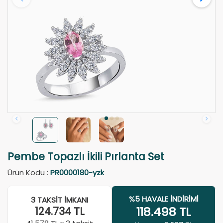
Pembe Topazlı İkili Pırlanta Set
Ürün Kodu :
PR0000180-yzk
%5 HAVALE İNDIRIMI
3 TAKSIT İMKANI
118.498
TL
124.734
TL