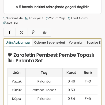
% 5 havale indirimi tektaşlarda geçerli değildir.
Listeye Ekle
Tavsiye Et
Yorum Yap
Fiyat Alarmı
Not Ekle
Ürün Açıklaması
Ödeme Seçenekleri
Yorumlar
Tavsiye Et
💗 Zarafetin Pembesi: Pembe Topazlı
İkili Pırlanta Set
Ürün
Taş
Karat
Renk
Be
Yüzük
Pırlanta
0.46
F-G
Yüzük
Pembe Topaz
0.53
-
Küpe
Pırlanta
0.84
F-G