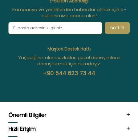
E-Bülten Aboneliği
Kampanya ve yeniliklerden haberdar olmak için e-
bültenimize abone olun!
KAYIT OL
Müşteri Destek Hattı
Yaşadığınız olumsuzlukları güzel deneyimlere
dönüştürmek için buradayız.
+90 544 623 73 44
Önemli Bilgiler
Hızlı Erişim