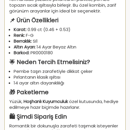
topazın sıcak ışıltısıyla birleşir. Bu özel kombin, zarif
görünüm arayanlar için ideal bir seçenektir.
📌 Ürün Özellikleri
Karat:
0.99 ct (0.46 + 0.53)
Renk:
F-G
Berraklık:
SI1
Altın Ayarı:
14 Ayar Beyaz Altın
Barkod:
PR0000180
🌟 Neden Tercih Etmelisiniz?
Pembe taşın zarafetiyle dikkat çeker
Pırlantanın klasik ışıltısı
14 ayar altın dayanıklılığı
🎁 Paketleme
Yüzük,
Hoşhanlı Kuyumculuk
özel kutusunda, hediye
edilmeye hazır biçimde hazırlanır.
🛍️ Şimdi Sipariş Edin
Romantik bir dokunuşla zarafeti taşımak isteyenler