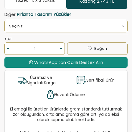
18.290
TL x 3 taksit
Kazanç 2.743 TL
Diğer
Pırlanta Tasarım Yüzükler
ADET
Beğen
WhatsApp’tan Canlı Destek Alın
Ücretsiz ve
Sertifikalı Ürün
Sigortalı Kargo
Güvenli Ödeme
El emeği ile üretilen ürünlerde gram standardı tutturmak
zor olduğundan, ortalama grama göre artı ya da eksi
olarak sapma olabilmektedir.