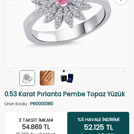
0.53 Karat Pırlanta Pembe Topaz Yüzük
Ürün Kodu :
PR0000180
%5 HAVALE İNDIRIMI
3 TAKSIT İMKANI
52.125
TL
54.869
TL