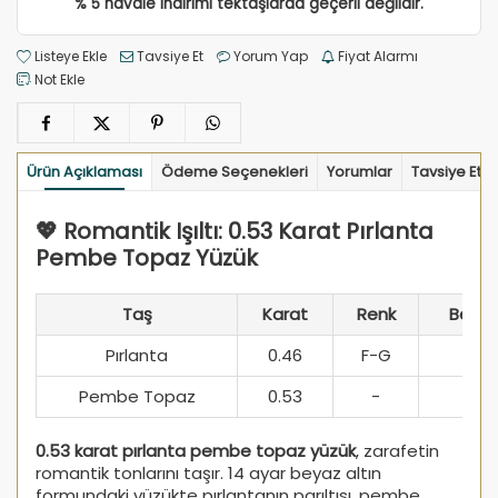
% 5 havale indirimi tektaşlarda geçerli değildir.
Listeye Ekle
Tavsiye Et
Yorum Yap
Fiyat Alarmı
Not Ekle
Ürün Açıklaması
Ödeme Seçenekleri
Yorumlar
Tavsiye Et
💖 Romantik Işıltı: 0.53 Karat Pırlanta
Pembe Topaz Yüzük
Taş
Karat
Renk
Berrak
Pırlanta
0.46
F-G
SI1
Pembe Topaz
0.53
-
-
0.53 karat pırlanta pembe topaz yüzük
, zarafetin
romantik tonlarını taşır. 14 ayar beyaz altın
formundaki yüzükte pırlantanın parıltısı, pembe