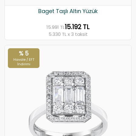
Baget Taşlı Altın Yüzük
15.192 TL
15.991 TL
5.330 TL x 3 taksit
% 5
Havale / EFT
İndirimi