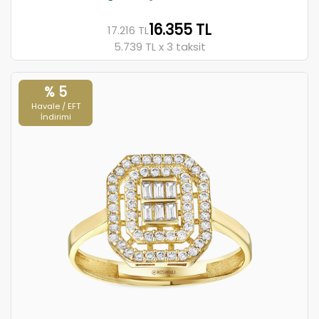
16.355 TL
17.216 TL
5.739 TL x 3 taksit
% 5
Havale / EFT
İndirimi