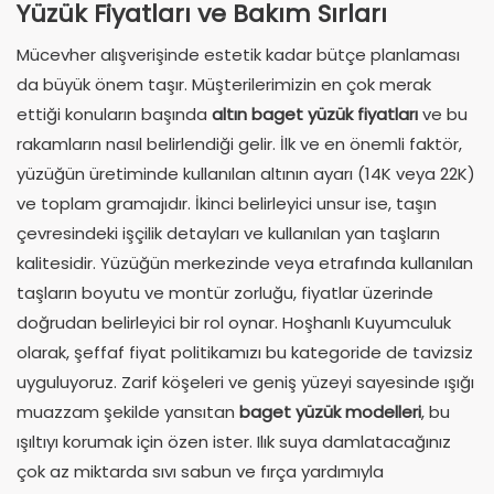
Yüzük Fiyatları ve Bakım Sırları
Mücevher alışverişinde estetik kadar bütçe planlaması
da büyük önem taşır. Müşterilerimizin en çok merak
ettiği konuların başında
altın baget yüzük fiyatları
ve bu
rakamların nasıl belirlendiği gelir. İlk ve en önemli faktör,
yüzüğün üretiminde kullanılan altının ayarı (14K veya 22K)
ve toplam gramajıdır. İkinci belirleyici unsur ise, taşın
çevresindeki işçilik detayları ve kullanılan yan taşların
kalitesidir. Yüzüğün merkezinde veya etrafında kullanılan
taşların boyutu ve montür zorluğu, fiyatlar üzerinde
doğrudan belirleyici bir rol oynar. Hoşhanlı Kuyumculuk
olarak, şeffaf fiyat politikamızı bu kategoride de tavizsiz
uyguluyoruz. Zarif köşeleri ve geniş yüzeyi sayesinde ışığı
muazzam şekilde yansıtan
baget yüzük modelleri
, bu
ışıltıyı korumak için özen ister. Ilık suya damlatacağınız
çok az miktarda sıvı sabun ve fırça yardımıyla