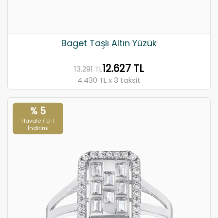
Baget Taşlı Altın Yüzük
12.627 TL
13.291 TL
4.430 TL x 3 taksit
% 5
Havale / EFT
İndirimi