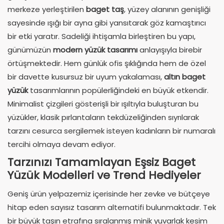
merkeze yerleştirilen
baget taş
, yüzey alanının genişliği
sayesinde ışığı bir ayna gibi yansıtarak göz kamaştırıcı
bir etki yaratır. Sadeliği ihtişamla birleştiren bu yapı,
günümüzün
modern yüzük tasarımı
anlayışıyla birebir
örtüşmektedir. Hem günlük ofis şıklığında hem de özel
bir davette kusursuz bir uyum yakalaması,
altın baget
yüzük
tasarımlarının popülerliğindeki en büyük etkendir.
Minimalist çizgileri gösterişli bir ışıltıyla buluşturan bu
yüzükler, klasik pırlantaların tekdüzeliğinden sıyrılarak
tarzını cesurca sergilemek isteyen kadınların bir numaralı
tercihi olmaya devam ediyor.
Tarzınızı Tamamlayan Eşsiz Baget
Yüzük Modelleri ve Trend Hediyeler
Geniş ürün yelpazemiz içerisinde her zevke ve bütçeye
hitap eden sayısız tasarım alternatifi bulunmaktadır. Tek
bir büyük taşın etrafına sıralanmış minik yuvarlak kesim