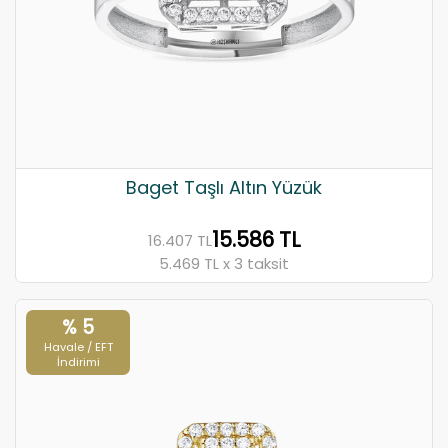
Baget Taşlı Altın Yüzük
15.586 TL
16.407 TL
5.469 TL x 3 taksit
% 5
Havale / EFT
İndirimi