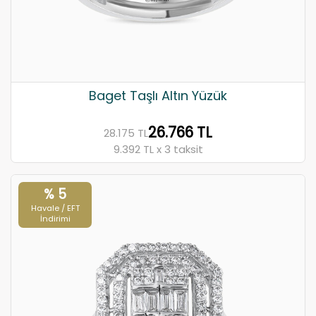
Baget Taşlı Altın Yüzük
26.766 TL
28.175 TL
9.392 TL x 3 taksit
% 5
Havale / EFT
İndirimi