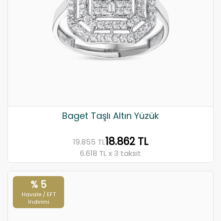
Baget Taşlı Altın Yüzük
18.862 TL
19.855 TL
6.618 TL x 3 taksit
% 5
Havale / EFT
İndirimi