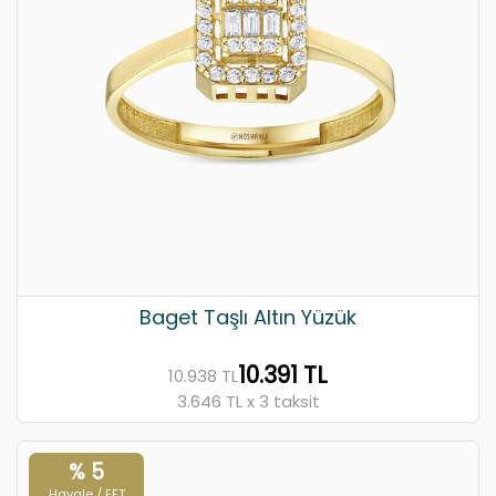
Baget Taşlı Altın Yüzük
10.391 TL
10.938 TL
3.646 TL x 3 taksit
% 5
Havale / EFT