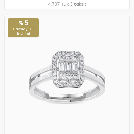
4.707 TL x 3 taksit
% 5
Havale / EFT
İndirimi