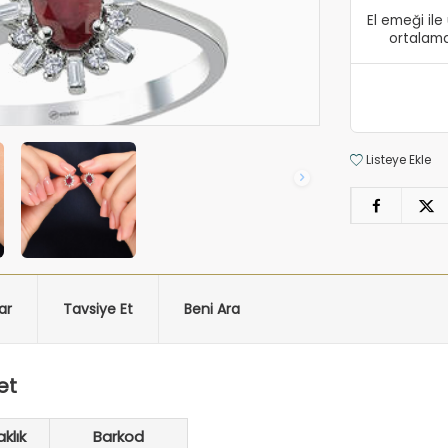
El emeği il
ortalama
Listeye Ekle
ar
Tavsiye Et
Beni Ara
et
klık
Barkod