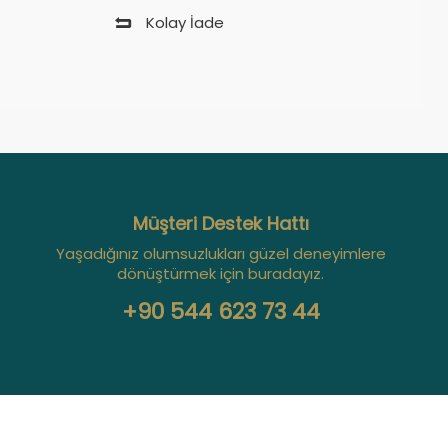
Kolay İade
Müşteri Destek Hattı
Yaşadığınız olumsuzlukları güzel deneyimlere
dönüştürmek için buradayız.
+90 544 623 73 44