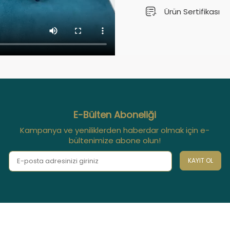
Ürün Sertifikası
E-Bülten Aboneliği
Kampanya ve yeniliklerden haberdar olmak için e-
bültenimize abone olun!
KAYIT OL