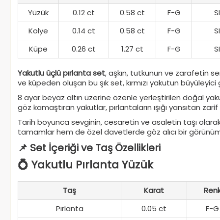
Yüzük
0.12 ct
0.58 ct
F-G
SI
Kolye
0.14 ct
0.58 ct
F-G
SI
Küpe
0.26 ct
1.27 ct
F-G
SI
Yakutlu üçlü pırlanta set
, aşkın, tutkunun ve zarafetin se
ve küpeden oluşan bu şık set, kırmızı yakutun büyüleyic
8 ayar beyaz altın üzerine özenle yerleştirilen doğal yaku
göz kamaştıran yakutlar, pırlantaların ışığı yansıtan zarif 
Tarih boyunca sevginin, cesaretin ve asaletin taşı olarak
tamamlar hem de özel davetlerde göz alıcı bir görünüm s
📌 Set İçeriği ve Taş Özellikleri
💍 Yakutlu Pırlanta Yüzük
Taş
Karat
Ren
Pırlanta
0.05 ct
F-G