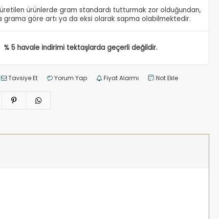
e üretilen ürünlerde gram standardı tutturmak zor olduğundan,
 grama göre artı ya da eksi olarak sapma olabilmektedir.
% 5 havale indirimi tektaşlarda geçerli değildir.
Tavsiye Et
Yorum Yap
Fiyat Alarmı
Not Ekle