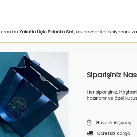
uşturan bu
Yakutlu Üçlü Pırlanta Set
, mücevher koleksiyonunuza 
Siparişiniz Na
Her siparişiniz,
Hoşhanl
hazırlanır ve özel kutu
Güvenli Alışveriş
Ücretsiz Kargo