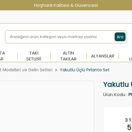
Hoşhanlı Kalitesi & Güvencesi
Ara
NTA
TAKI
ALTIN
ALYANSLAR
AR
SETLERI
TAKILAR
Ü
t Modelleri ve Gelin Setleri
Yakutlu Üçlü Pırlanta Set
Yakutlu 
Ürün Kodu :
P
3 T
5