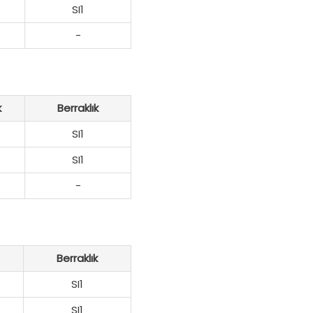
SI1
-
k
Berraklık
SI1
SI1
-
Berraklık
SI1
SI1