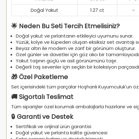
Doğal Yakut
1.27 ct
-
🌟 Neden Bu Seti Tercih Etmelisiniz?
Doğal yakut ve pırlantanın etkileyici uyumunu sunar.
Yüzük, kolye ve küpeden oluşan eksiksiz set avantajı s
Beyaz altın ile modern ve zarif bir görünüm oluşturur.
Özel günler ve davetler için göz alıcı bir tamamlayıcıdı
Yakut taşının güçlü ve asil görünümünü taşır.
Değerli taş sevenler için seçkin bir koleksiyon parçasıdı
🎁 Özel Paketleme
Set içerisindeki tüm parçalar Hoşhanlı Kuyumculuk'un öze
🚚 Sigortalı Teslimat
Tüm siparişler özel korumalı ambalajlarla hazırlanır ve sigo
🔒 Garanti ve Destek
Sertifikalı ve orijinal ürün garantisi
Doğal yakut ve pırlanta kalite güvencesi
Satış sonrası bakım ve destek hizmeti