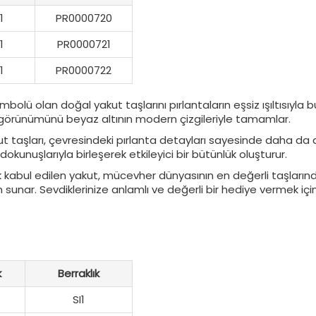
1
PR0000720
1
PR0000721
1
PR0000722
mbolü olan doğal yakut taşlarını pırlantaların eşsiz ışıltısıyl
i görünümünü beyaz altının modern çizgileriyle tamamlar.
t taşları, çevresindeki pırlanta detayları sayesinde daha da di
dokunuşlarıyla birleşerek etkileyici bir bütünlük oluşturur.
 kabul edilen yakut, mücevher dünyasının en değerli taşlarından
unar. Sevdiklerinize anlamlı ve değerli bir hediye vermek iç
k
Berraklık
SI1