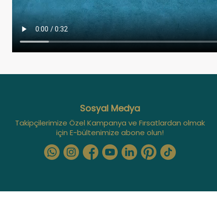
Sosyal Medya
Takipçilerimize Özel Kampanya ve Fırsatlardan olmak
için E-bültenimize abone olun!