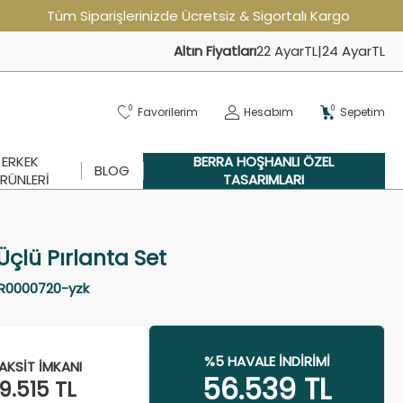
Tüm Siparişlerinizde Ücretsiz & Sigortalı Kargo
Altın Fiyatları
22 Ayar
TL
|
24 Ayar
TL
0
0
Favorilerim
Hesabım
Sepetim
ERKEK
BERRA HOŞHANLI ÖZEL
BLOG
RÜNLERI
TASARIMLARI
Üçlü Pırlanta Set
R0000720-yzk
%5 HAVALE İNDIRIMI
AKSIT İMKANI
56.539
TL
9.515
TL