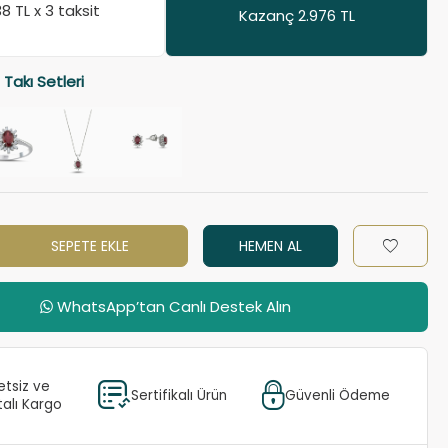
38
TL x 3 taksit
Kazanç 2.976 TL
 Takı Setleri
SEPETE EKLE
HEMEN AL
WhatsApp’tan Canlı Destek Alın
etsiz ve
Sertifikalı Ürün
Güvenli Ödeme
talı Kargo