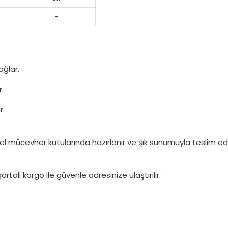
-
ağlar.
r.
r.
l mücevher kutularında hazırlanır ve şık sunumuyla teslim edil
rtalı kargo ile güvenle adresinize ulaştırılır.