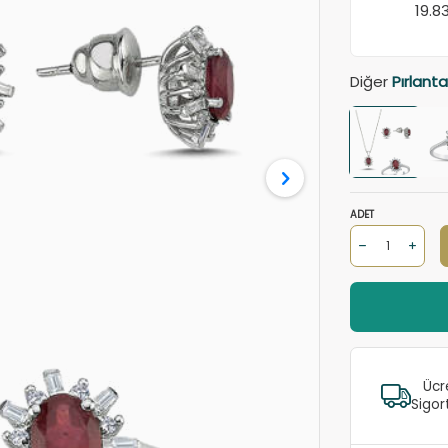
19.8
Diğer
Pırlanta
ADET
Ücr
Sigor