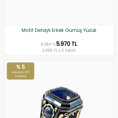
Motif Detaylı Erkek Gümüş Yüzük
5.970 TL
6.284 TL
2.095 TL x 3 taksit
% 5
Havale / EFT
İndirimi