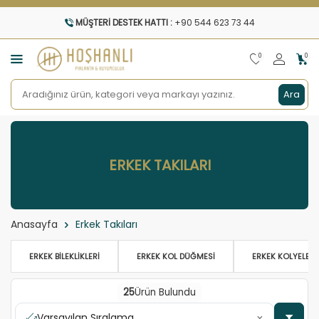
MÜŞTERI DESTEK HATTI :
+90 544 623 73 44
0
0
Ara
ERKEK TAKILARI
Anasayfa
Erkek Takıları
ERKEK BILEKLIKLERI
ERKEK KOL DÜĞMESI
ERKEK KOLYELERI
25
Ürün Bulundu
Varsayılan Sıralama