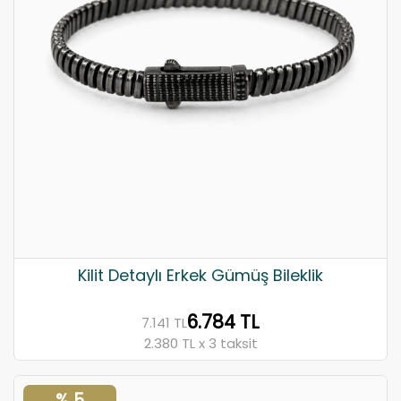
Kilit Detaylı Erkek Gümüş Bileklik
6.784 TL
7.141 TL
2.380 TL x 3 taksit
% 5