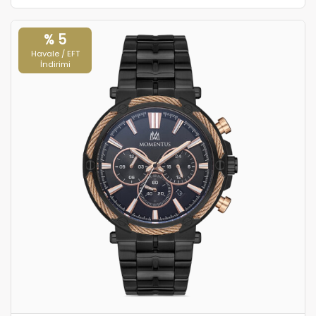
% 5
Havale / EFT
İndirimi