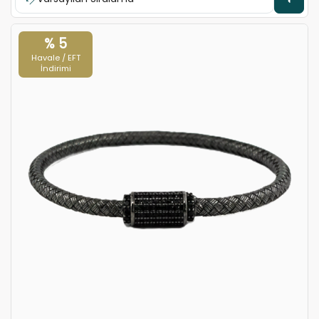
% 5
Havale / EFT
İndirimi