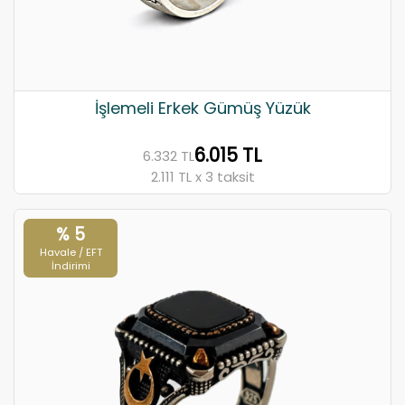
İşlemeli Erkek Gümüş Yüzük
6.015 TL
6.332 TL
2.111 TL x 3 taksit
% 5
Havale / EFT
İndirimi