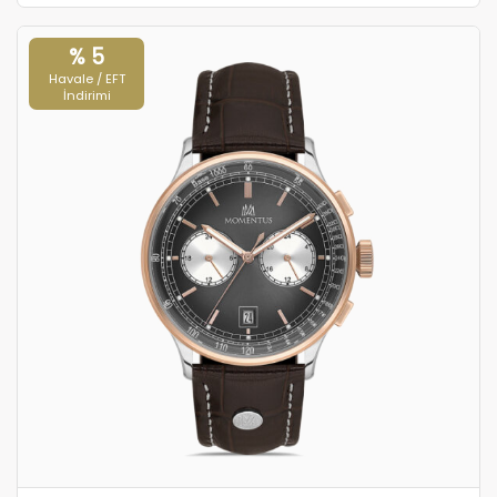
% 5
Havale / EFT
İndirimi