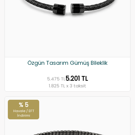
Özgün Tasarım Gümüş Bileklik
5.201 TL
5.475 TL
1.825 TL x 3 taksit
% 5
Havale / EFT
İndirimi