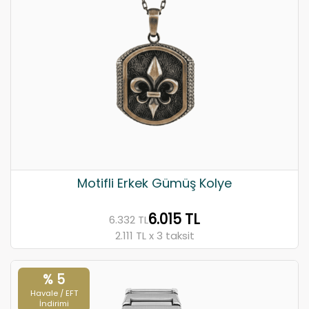
Motifli Erkek Gümüş Kolye
6.015 TL
6.332 TL
2.111 TL x 3 taksit
% 5
Havale / EFT
İndirimi