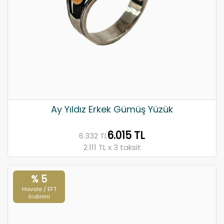
Ay Yıldız Erkek Gümüş Yüzük
6.015 TL
6.332 TL
2.111 TL x 3 taksit
% 5
Havale / EFT
İndirimi