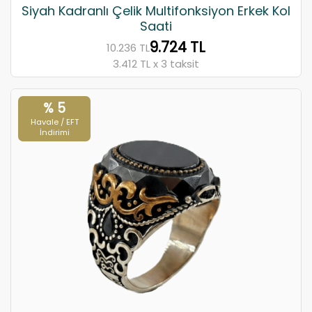
Siyah Kadranlı Çelik Multifonksiyon Erkek Kol
Saati
9.724 TL
10.236 TL
3.412 TL x 3 taksit
% 5
Havale / EFT
İndirimi