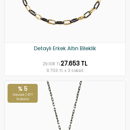
Detaylı Erkek Altın Bileklik
27.653 TL
29.108 TL
9.703 TL x 3 taksit
% 5
Havale / EFT
İndirimi