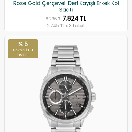
Rose Gold Çerçeveli Deri Kayışlı Erkek Kol
Saati
7.824 TL
8.236 TL
2.745 TL x 3 taksit
% 5
Havale / EFT
İndirimi