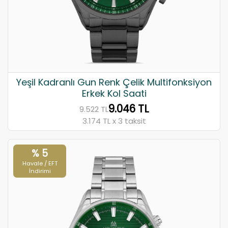
Yeşil Kadranlı Gun Renk Çelik Multifonksiyon
Erkek Kol Saati
9.046 TL
9.522 TL
3.174 TL x 3 taksit
% 5
Havale / EFT
İndirimi