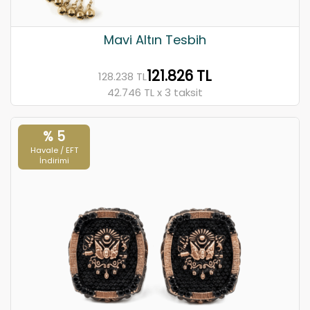
Mavi Altın Tesbih
121.826 TL
128.238 TL
42.746 TL x 3 taksit
% 5
Havale / EFT
İndirimi