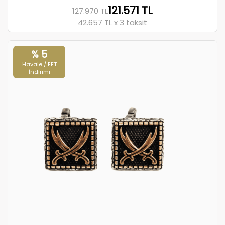
121.571 TL
127.970 TL
42.657 TL x 3 taksit
% 5
Havale / EFT
İndirimi