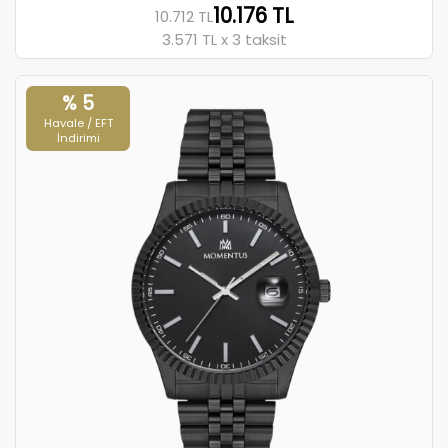
10.176 TL
10.712 TL
3.571 TL x 3 taksit
% 5
Havale / EFT
İndirimi