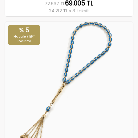
69.005 TL
72.637 TL
24.212 TL x 3 taksit
% 5
Havale / EFT
İndirimi