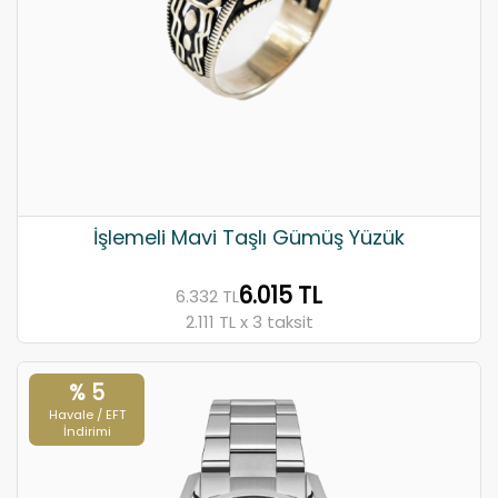
İşlemeli Mavi Taşlı Gümüş Yüzük
6.015 TL
6.332 TL
2.111 TL x 3 taksit
% 5
Havale / EFT
İndirimi