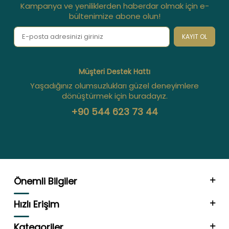
Kampanya ve yeniliklerden haberdar olmak için e-
bültenimize abone olun!
KAYIT OL
Müşteri Destek Hattı
Yaşadığınız olumsuzlukları güzel deneyimlere
dönüştürmek için buradayız.
+90 544 623 73 44
Önemli Bilgiler
Hızlı Erişim
Kategoriler