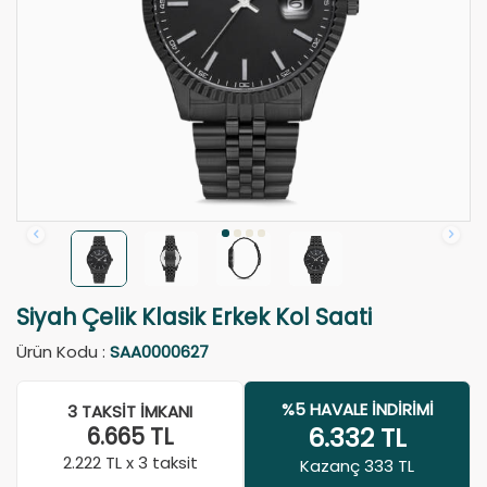
Siyah Çelik Klasik Erkek Kol Saati
Ürün Kodu :
SAA0000627
%5 HAVALE İNDIRIMI
3 TAKSIT İMKANI
6.332
TL
6.665
TL
2.222
TL x 3 taksit
Kazanç 333 TL