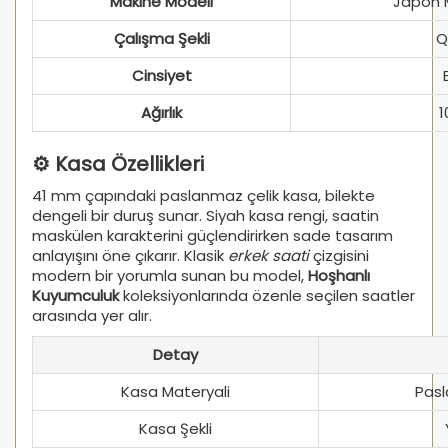
Makine Modeli
Japon 
Çalışma Şekli
Q
Cinsiyet
Ağırlık
1
⚙️ Kasa Özellikleri
41 mm çapındaki paslanmaz çelik kasa, bilekte
dengeli bir duruş sunar. Siyah kasa rengi, saatin
maskülen karakterini güçlendirirken sade tasarım
anlayışını öne çıkarır. Klasik
erkek saati
çizgisini
modern bir yorumla sunan bu model,
Hoşhanlı
Kuyumculuk
koleksiyonlarında özenle seçilen saatler
arasında yer alır.
Detay
Kasa Materyali
Pasl
Kasa Şekli