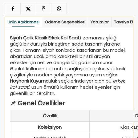
Ürün Açıklaması
Ödeme Seçenekleri
Yorumlar
Tavsiye Et
Siyah Çelik Klasik Erkek Kol Saati
, zamansız şıklığı
güçlü bir duruşla birleştiren sade tasarımıyla öne
çıkar. Tamamı siyah tonlarda tasarlanan bu model,
abartıdan uzak ama karakterli bir stil arayan
erkekler için net ve dengeli bir görünüm sunar.
Günlük kullanımda konfor sağlayan ölçüleri ve klasik
çizgileriyle modern şehir yaşamına uyum sağlar.
Hoşhanlı Kuyumculuk
seçkilerinde yer alan bu
erkek
kol saati
, uzun ömürlü kullanım hedefleyenler için
güvenilir bir tercihtir.
📌 Genel Özellikler
Özellik
D
Koleksiyon
Klasik E