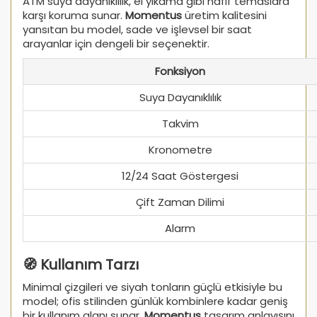
ATM suya dayanıklılık, el yıkama gibi hafif temaslara
karşı koruma sunar.
Momentus
üretim kalitesini
yansıtan bu model, sade ve işlevsel bir saat
arayanlar için dengeli bir seçenektir.
Fonksiyon
Suya Dayanıklılık
Takvim
Kronometre
12/24 Saat Göstergesi
Çift Zaman Dilimi
Alarm
🧭 Kullanım Tarzı
Minimal çizgileri ve siyah tonların güçlü etkisiyle bu
model; ofis stilinden günlük kombinlere kadar geniş
bir kullanım alanı sunar.
Momentus
tasarım anlayışını