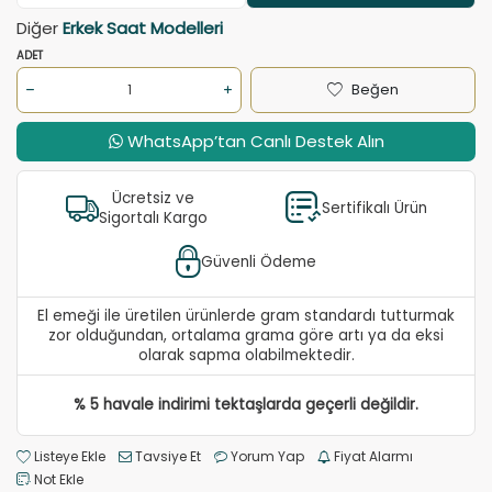
Diğer
Erkek Saat Modelleri
ADET
Beğen
WhatsApp’tan Canlı Destek Alın
Ücretsiz ve
Sertifikalı Ürün
Sigortalı Kargo
Güvenli Ödeme
El emeği ile üretilen ürünlerde gram standardı tutturmak
zor olduğundan, ortalama grama göre artı ya da eksi
olarak sapma olabilmektedir.
% 5 havale indirimi tektaşlarda geçerli değildir.
Listeye Ekle
Tavsiye Et
Yorum Yap
Fiyat Alarmı
Not Ekle