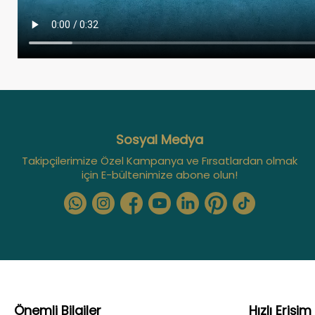
Sosyal Medya
Takipçilerimize Özel Kampanya ve Fırsatlardan olmak
için E-bültenimize abone olun!
Önemli Bilgiler
Hızlı Erişim