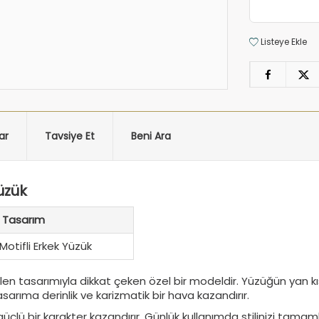
Listeye Ekle
ar
Tavsiye Et
Beni Ara
üzük
Tasarım
 Motifli Erkek Yüzük
en tasarımıyla dikkat çeken özel bir modeldir. Yüzüğün yan kıs
arıma derinlik ve karizmatik bir hava kazandırır.
üçlü bir karakter kazandırır. Günlük kullanımda stilinizi tamam