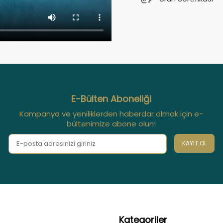
E-Bülten Aboneliği
Kampanya ve yeniliklerden haberdar olmak için e-
bültenimize abone olun!
KAYIT OL
Kategoriler