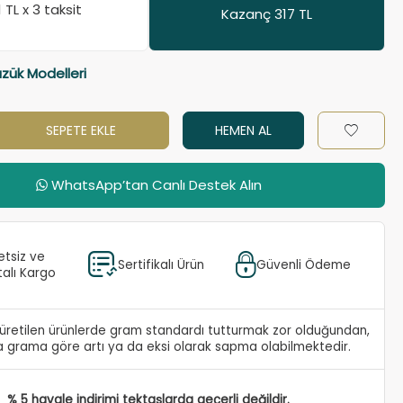
11
TL x 3 taksit
Kazanç 317 TL
üzük Modelleri
SEPETE EKLE
HEMEN AL
WhatsApp’tan Canlı Destek Alın
etsiz ve
Sertifikalı Ürün
Güvenli Ödeme
talı Kargo
e üretilen ürünlerde gram standardı tutturmak zor olduğundan,
 grama göre artı ya da eksi olarak sapma olabilmektedir.
% 5 havale indirimi tektaşlarda geçerli değildir.