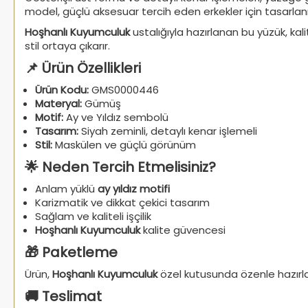
model, güçlü aksesuar tercih eden erkekler için tasarlanm
Hoşhanlı Kuyumculuk
ustalığıyla hazırlanan bu yüzük, kal
stil ortaya çıkarır.
📌 Ürün Özellikleri
Ürün Kodu:
GMS0000446
Materyal:
Gümüş
Motif:
Ay ve Yıldız sembolü
Tasarım:
Siyah zeminli, detaylı kenar işlemeli
Stil:
Maskülen ve güçlü görünüm
🌟 Neden Tercih Etmelisiniz?
Anlam yüklü
ay yıldız motifi
Karizmatik ve dikkat çekici tasarım
Sağlam ve kaliteli işçilik
Hoşhanlı Kuyumculuk
kalite güvencesi
🎁 Paketleme
Ürün,
Hoşhanlı Kuyumculuk
özel kutusunda özenle hazırla
🚚 Teslimat