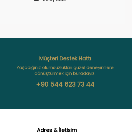
Müşteri Destek Hattı
Yaşadığınız olumsuzlukları güzel deneyimlere
dönüştürmek için buradayız.
+90 544 623 73 44
Adres & İletişim