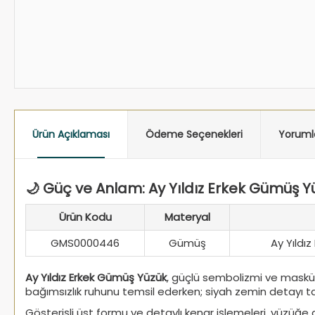
Ürün Açıklaması
Ödeme Seçenekleri
Yoruml
🌙 Güç ve Anlam: Ay Yıldız Erkek Gümüş Y
Ürün Kodu
Materyal
GMS0000446
Gümüş
Ay Yıldız
Ay Yıldız Erkek Gümüş Yüzük
, güçlü sembolizmi ve maskül
bağımsızlık ruhunu temsil ederken; siyah zemin detayı tas
Gösterişli üst formu ve detaylı kenar işlemeleri, yüzüğe g