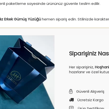
Özenli paketleme sayesinde ürününüz güvenle teslim edilir.
ldız Erkek Gümüş Yüzüğü
hemen sipariş edin. Stilinizde karakter
Siparişiniz Na
Her siparişiniz,
Hoşhanl
hazırlanır ve özel kutu
Güvenli Alışveriş
Ücretsiz Kargo
Ürün Sertifikası