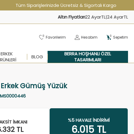
Tüm Siparişlerinizde Ücretsiz & Sigortalı Kargo
Altın Fiyatları
22 Ayar
TL
|
24 Ayar
TL
0
0
Favorilerim
Hesabım
Sepetim
ERKEK
BERRA HOŞHANLI ÖZEL
BLOG
RÜNLERI
TASARIMLARI
z Erkek Gümüş Yüzük
MS0000446
%5 HAVALE İNDIRIMI
AKSIT İMKANI
6.015
TL
6.332
TL