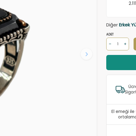
2.1
Diğer
Erkek Y
ADET
Ücr
Sigor
El emeği il
ortalama