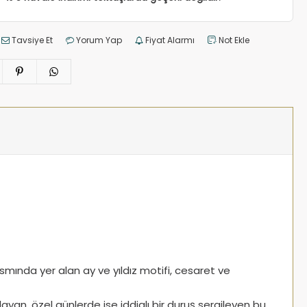
Tavsiye Et
Yorum Yap
Fiyat Alarmı
Not Ekle
mında yer alan ay ve yıldız motifi, cesaret ve
layan, özel günlerde ise iddialı bir duruş sergileyen bu