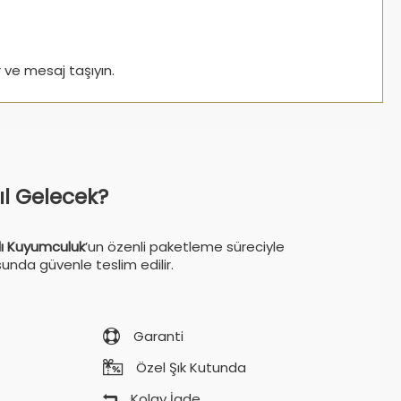
 ve mesaj taşıyın.
sıl Gelecek?
ı Kuyumculuk
’un özenli paketleme süreciyle
sunda güvenle teslim edilir.
Garanti
Özel Şık Kutunda
Kolay İade