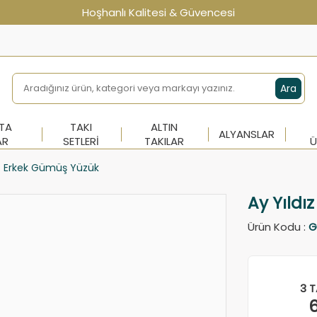
Hoşhanlı Kalitesi & Güvencesi
Ara
NTA
TAKI
ALTIN
ALYANSLAR
AR
SETLERI
TAKILAR
Ü
ız Erkek Gümüş Yüzük
Ay Yıldı
Ürün Kodu :
G
3 T