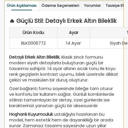
Ürün Açıklaması
Ödeme Seçenekleri
Yorumlar
Tavsiye Et
🔥 Güçlü Stil: Detaylı Erkek Altın Bileklik
Ürün Kodu
Ayar
BLK0006772
14 Ayar
Siyah Det
Detaylı Erkek Altın Bileklik
, klasik zincir formunu
modern siyah detaylarla buluşturan güçlü bir
tasarıma sahiptir. 14 ayar altının sıcak tonu ile koyu
renk geçişlerin kontrast uyumu, bilek üzerinde dikkat
çekici ve maskülen bir duruş oluşturur.
Özel bağlantı formu sayesinde bileğe tam oturur
ve konforlu bir kullanım sağlar. Günlük kombinlerde
stilinizi tamamlayan bir detay, özel günlerde ise
karakterinizi yansıtan güçlü bir aksesuardır.
Hoşhanlı Kuyumculuk
ustalığıyla hazırlanan bu
model, hem estetik hem de dayanıklılığı bir arada
sunar. Zamansız tasarımı sayesinde uzun yıllar