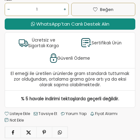
Beğen
WhatsApp’tan Canlı Destek Alın
Ücretsiz ve
Sertifikalı Ürün
Sigortalı Kargo
Güvenli Ödeme
El emeği ile üretilen ürünlerde gram standardı tutturmak
zor olduğundan, ortalama grama göre artı ya da eksi
olarak sapma olabilmektedir.
% 5 havale indirimi tektaşlarda geçerli değildir.
Listeye Ekle
Tavsiye Et
Yorum Yap
Fiyat Alarmı
Not Ekle