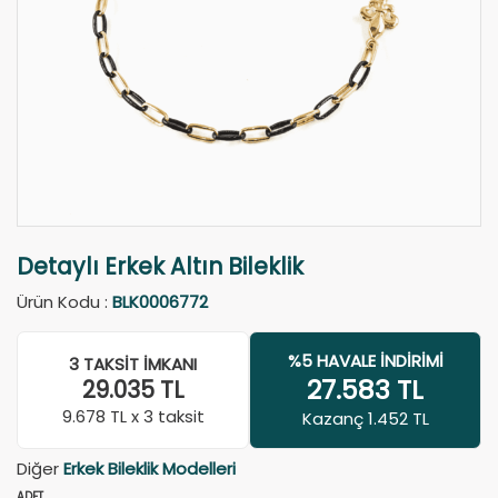
Detaylı Erkek Altın Bileklik
Ürün Kodu :
BLK0006772
%5 HAVALE İNDIRIMI
3 TAKSIT İMKANI
27.583
TL
29.035
TL
9.678
TL x 3 taksit
Kazanç 1.452 TL
Diğer
Erkek Bileklik Modelleri
ADET