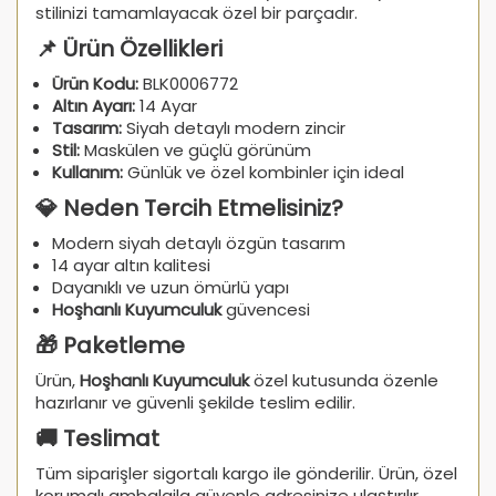
stilinizi tamamlayacak özel bir parçadır.
📌 Ürün Özellikleri
Ürün Kodu:
BLK0006772
Altın Ayarı:
14 Ayar
Tasarım:
Siyah detaylı modern zincir
Stil:
Maskülen ve güçlü görünüm
Kullanım:
Günlük ve özel kombinler için ideal
💎 Neden Tercih Etmelisiniz?
Modern siyah detaylı özgün tasarım
14 ayar altın kalitesi
Dayanıklı ve uzun ömürlü yapı
Hoşhanlı Kuyumculuk
güvencesi
🎁 Paketleme
Ürün,
Hoşhanlı Kuyumculuk
özel kutusunda özenle
hazırlanır ve güvenli şekilde teslim edilir.
🚚 Teslimat
Tüm siparişler sigortalı kargo ile gönderilir. Ürün, özel
korumalı ambalajla güvenle adresinize ulaştırılır.