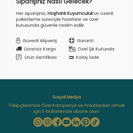
Siparişiniz Nasıl Gelecek?
Her siparişiniz,
Hoşhanlı Kuyumculuk
’un özenli
paketleme süreciyle hazırlanır ve özel
kutusunda güvenle teslim edilir.
Güvenli Alışveriş
Garanti
Ücretsiz Kargo
Özel Şık Kutunda
Ürün Sertifikası
Kolay İade
Sosyal Medya
Takipçilerimize Özel Kampanya ve Fırsatlardan olmak
için E-bültenimize abone olun!