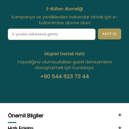
E-Bülten Aboneliği
Kampanya ve yeniliklerden haberdar olmak için e-
bültenimize abone olun!
KAYIT OL
Müşteri Destek Hattı
Yaşadığınız olumsuzlukları güzel deneyimlere
dönüştürmek için buradayız.
+90 544 623 73 44
Önemli Bilgiler
Hızlı Erişim