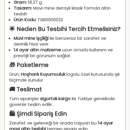
Gram:
18.27 g
Tasarım:
Mavi mine detaylı klasik formda altın
tesbih
Ürün Kodu:
TSB0000022
🌟 Neden Bu Tesbihi Tercih Etmelisiniz?
Mavi mine işçiliği
ile benzersiz bir zarafet ve
derinlik hissi verir.
14 ayar altın malzeme
uzun ömürlü kullanım ve
prestijli bir görünüm sağlar.
🎁 Paketleme
Ürün,
Hoşhanlı Kuyumculuk
logolu özel kutusunda şık
biçimde sunulur.
🚚 Teslimat
Tüm siparişler
sigortalı kargo
ile Türkiye genelinde
güvenle teslim edilir.
🛍️ Şimdi Sipariş Edin
Zarafet ve geleneği bir arada taşıyan bu
14 ayar
mavi altın tesbihi
hemen sipariş edin,