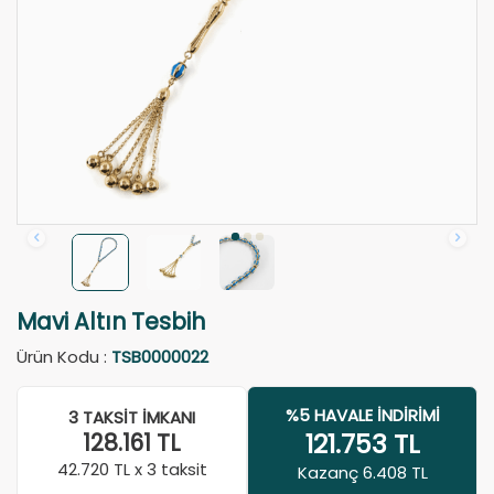
Mavi Altın Tesbih
Ürün Kodu :
TSB0000022
%5 HAVALE İNDIRIMI
3 TAKSIT İMKANI
121.753
TL
128.161
TL
42.720
TL x 3 taksit
Kazanç 6.408 TL