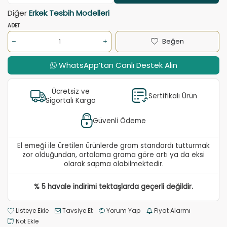
Diğer
Erkek Tesbih Modelleri
ADET
Beğen
WhatsApp’tan Canlı Destek Alın
Ücretsiz ve
Sertifikalı Ürün
Sigortalı Kargo
Güvenli Ödeme
El emeği ile üretilen ürünlerde gram standardı tutturmak
zor olduğundan, ortalama grama göre artı ya da eksi
olarak sapma olabilmektedir.
% 5 havale indirimi tektaşlarda geçerli değildir.
Listeye Ekle
Tavsiye Et
Yorum Yap
Fiyat Alarmı
Not Ekle