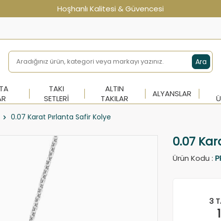
Hoşhanlı Kalitesi & Güvencesi
Ara
NTA
TAKI
ALTIN
ALYANSLAR
AR
SETLERI
TAKILAR
Ü
0.07 Karat Pırlanta Safir Kolye
0.07 Kar
Ürün Kodu :
P
3 T