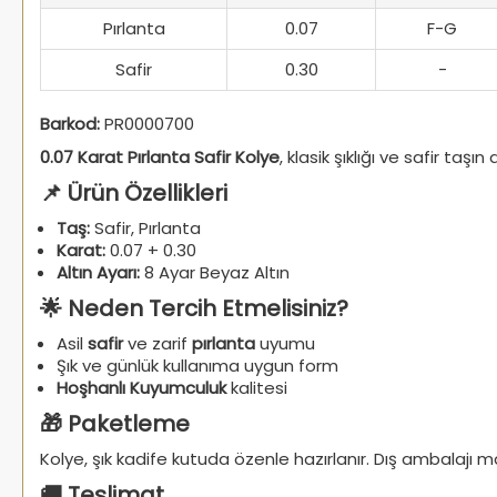
Pırlanta
0.07
F-G
Safir
0.30
-
Barkod:
PR0000700
0.07 Karat Pırlanta Safir Kolye
, klasik şıklığı ve safir ta
📌 Ürün Özellikleri
Taş:
Safir, Pırlanta
Karat:
0.07 + 0.30
Altın Ayarı:
8 Ayar Beyaz Altın
🌟 Neden Tercih Etmelisiniz?
Asil
safir
ve zarif
pırlanta
uyumu
Şık ve günlük kullanıma uygun form
Hoşhanlı Kuyumculuk
kalitesi
🎁 Paketleme
Kolye, şık kadife kutuda özenle hazırlanır. Dış ambalaj
🚚 Teslimat