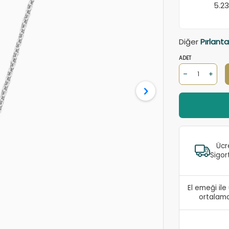
5.2
Diğer
Pırlanta
ADET
Ücr
Sigor
El emeği il
ortalama