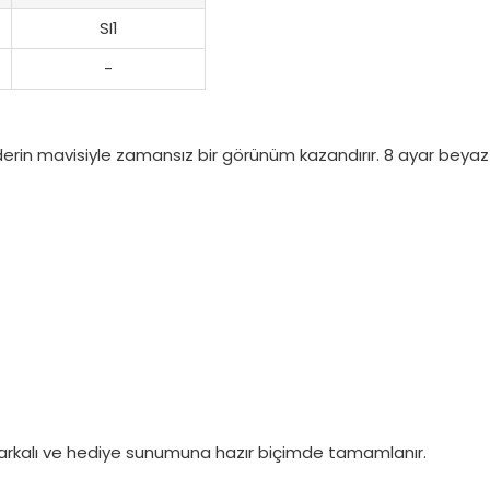
SI1
-
şın derin mavisiyle zamansız bir görünüm kazandırır. 8 ayar beyaz a
ı markalı ve hediye sunumuna hazır biçimde tamamlanır.