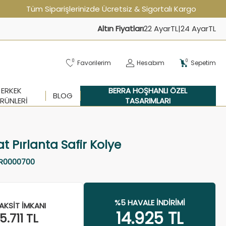
Tüm Siparişlerinizde Ücretsiz & Sigortalı Kargo
Altın Fiyatları
22 Ayar
TL
|
24 Ayar
TL
0
0
Favorilerim
Hesabım
Sepetim
ERKEK
BERRA HOŞHANLI ÖZEL
BLOG
RÜNLERI
TASARIMLARI
at Pırlanta Safir Kolye
R0000700
%5 HAVALE İNDIRIMI
AKSIT İMKANI
14.925
TL
15.711
TL