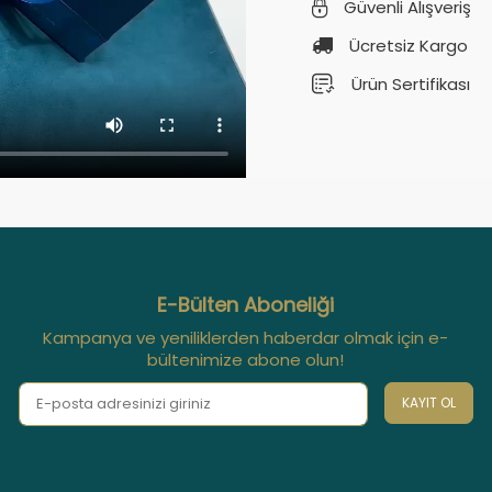
Güvenli Alışveriş
Ücretsiz Kargo
Ürün Sertifikası
E-Bülten Aboneliği
Kampanya ve yeniliklerden haberdar olmak için e-
bültenimize abone olun!
KAYIT OL