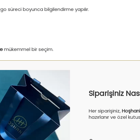
argo süreci boyunca bilgilendirme yapılır.
ye
mükemmel bir seçim.
Siparişiniz Na
Her siparişiniz,
Hoşhanl
hazırlanır ve özel kutu