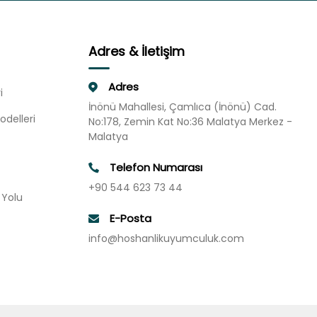
Adres & İletişim
Adres
i
İnönü Mahallesi, Çamlıca (İnönü) Cad.
odelleri
No:178, Zemin Kat No:36 Malatya Merkez -
Malatya
Telefon Numarası
+90 544 623 73 44
u Yolu
E-Posta
info@hoshanlikuyumculuk.com