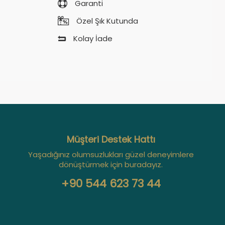
Garanti
Özel Şık Kutunda
Kolay İade
Müşteri Destek Hattı
Yaşadığınız olumsuzlukları güzel deneyimlere
dönüştürmek için buradayız.
+90 544 623 73 44