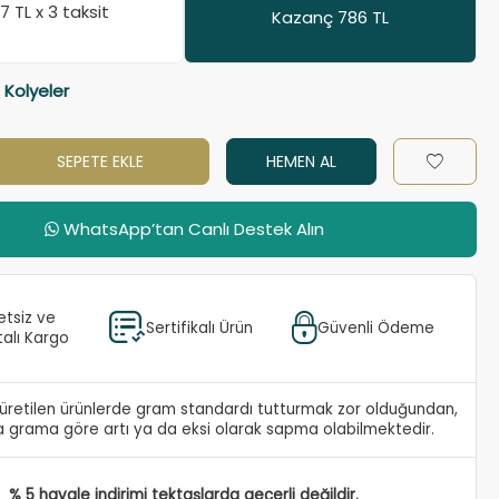
37
TL x 3 taksit
Kazanç 786 TL
 Kolyeler
SEPETE EKLE
HEMEN AL
WhatsApp’tan Canlı Destek Alın
etsiz ve
Sertifikalı Ürün
Güvenli Ödeme
talı Kargo
e üretilen ürünlerde gram standardı tutturmak zor olduğundan,
 grama göre artı ya da eksi olarak sapma olabilmektedir.
% 5 havale indirimi tektaşlarda geçerli değildir.