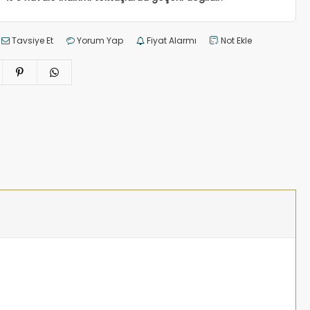
Tavsiye Et
Yorum Yap
Fiyat Alarmı
Not Ekle