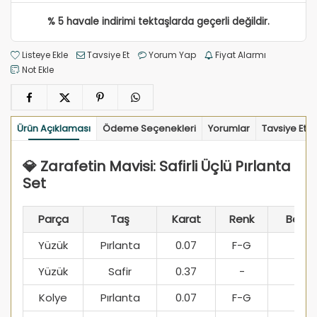
% 5 havale indirimi tektaşlarda geçerli değildir.
Listeye Ekle
Tavsiye Et
Yorum Yap
Fiyat Alarmı
Not Ekle
Ürün Açıklaması
Ödeme Seçenekleri
Yorumlar
Tavsiye Et
💎 Zarafetin Mavisi: Safirli Üçlü Pırlanta
Set
Parça
Taş
Karat
Renk
Berrak
Yüzük
Pırlanta
0.07
F-G
SI1
Yüzük
Safir
0.37
-
-
Kolye
Pırlanta
0.07
F-G
SI1