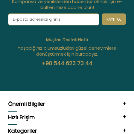
Kampanya ve yeniliklerden haberdar olmak için e-
bültenimize abone olun!
KAYIT OL
Müşteri Destek Hattı
Yaşadığınız olumsuzlukları güzel deneyimlere
dönüştürmek için buradayız.
+90 544 623 73 44
Önemli Bilgiler
Hızlı Erişim
Kategoriler