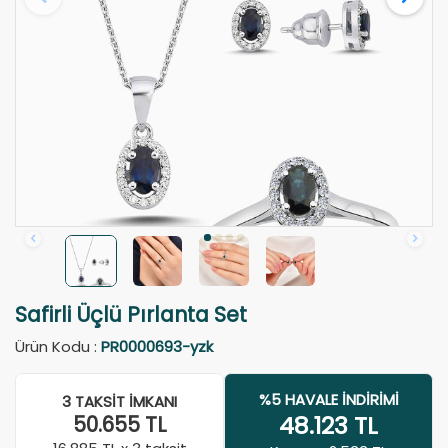
Safirli Üçlü Pırlanta Set
Ürün Kodu :
PR0000693-yzk
%5 HAVALE İNDIRIMI
3 TAKSIT İMKANI
48.123
TL
50.655
TL