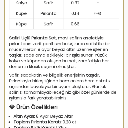
Kolye
Safir
0.32
-
-
Küpe
Pırlanta
0.14
F-G
SI1
Küpe
Safir
0.66
-
-
Safirli Üçlü Pırlanta Set
, mavi safirin asaletiyle
pırlantanın zarif parıltısını buluşturan sofistike bir
mücevherdir. 8 ayar beyaz altın üzerine işlenen
taşlar, sade ama etkileyici bir ışıltı sunar. Yüzük,
kolye ve küpeden oluşan bu set, zarafetiyle her
dönemin klasik seçimi olmuştur.
Safir, sadakatin ve bilgelik enerjisinin taşıdır.
Pırlantayla birleştiğinde hem anlam hem estetik
açısından büyüleyici bir uyum oluşturur. Günlük
stilinizi tamamlayabileceğiniz gibi özel günlerde de
ışıltınızla fark yaratabilirsiniz.
💎 Ürün Özellikleri
Altın Ayarı:
8 Ayar Beyaz Altın
Toplam Pırlanta Karatı:
0.28 ct
Toplam Safir Karatı:
1.35 ct