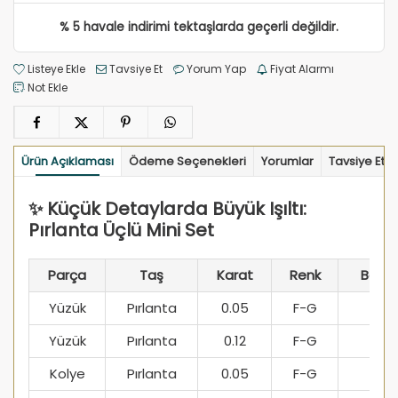
% 5 havale indirimi tektaşlarda geçerli değildir.
Listeye Ekle
Tavsiye Et
Yorum Yap
Fiyat Alarmı
Not Ekle
Ürün Açıklaması
Ödeme Seçenekleri
Yorumlar
Tavsiye Et
✨ Küçük Detaylarda Büyük Işıltı:
Pırlanta Üçlü Mini Set
Parça
Taş
Karat
Renk
Berrak
Yüzük
Pırlanta
0.05
F-G
SI1
Yüzük
Pırlanta
0.12
F-G
SI1
Kolye
Pırlanta
0.05
F-G
SI1