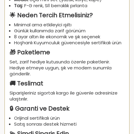
Taş:
F-G renk, SI1 berraklık pırlanta
🌟 Neden Tercih Etmelisiniz?
Minimal ama etkileyici ışıltı
Günlük kullanımda zarif görünüm
8 ayar altın ile ekonomik ve şık seçenek
Hoşhanlı Kuyumculuk güvencesiyle sertifikalı ürün
🎁 Paketleme
Set, zarif hediye kutusunda özenle paketlenir.
Hediye etmeye uygun, şık ve modern sunumla
gönderilir.
🚚 Teslimat
Siparişleriniz sigortalı kargo ile güvenle adresinize
ulaştırılır.
🔒 Garanti ve Destek
Orijinal sertifikalı ürün
Satış sonrası destek hizmeti
💫 Şimdi Sipariş Edin