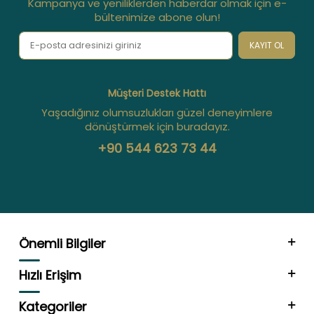
Kampanya ve yeniliklerden haberdar olmak için e-
bültenimize abone olun!
KAYIT OL
Müşteri Destek Hattı
Yaşadığınız olumsuzlukları güzel deneyimlere
dönüştürmek için buradayız.
+90 544 623 73 44
Önemli Bilgiler
Hızlı Erişim
Kategoriler