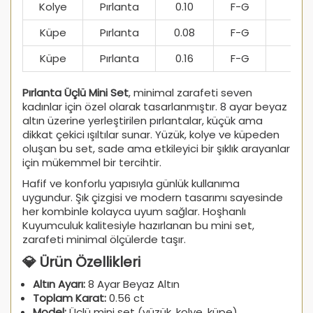
Kolye
Pırlanta
0.10
F-G
SI1
Küpe
Pırlanta
0.08
F-G
SI1
Küpe
Pırlanta
0.16
F-G
SI1
Pırlanta Üçlü Mini Set
, minimal zarafeti seven
kadınlar için özel olarak tasarlanmıştır. 8 ayar beyaz
altın üzerine yerleştirilen pırlantalar, küçük ama
dikkat çekici ışıltılar sunar. Yüzük, kolye ve küpeden
oluşan bu set, sade ama etkileyici bir şıklık arayanlar
için mükemmel bir tercihtir.
Hafif ve konforlu yapısıyla günlük kullanıma
uygundur. Şık çizgisi ve modern tasarımı sayesinde
her kombinle kolayca uyum sağlar. Hoşhanlı
Kuyumculuk kalitesiyle hazırlanan bu mini set,
zarafeti minimal ölçülerde taşır.
💎 Ürün Özellikleri
Altın Ayarı:
8 Ayar Beyaz Altın
Toplam Karat:
0.56 ct
Model:
Üçlü mini set (yüzük, kolye, küpe)