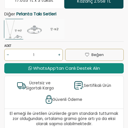
17.053
TL x 3 taksit
Kazanç 2.558 TL
Diğer
Pırlanta Takı Setleri
ADET
Beğen
WhatsApp’tan Canlı Destek Alın
Ücretsiz ve
Sertifikalı Ürün
Sigortalı Kargo
Güvenli Ödeme
El emeği ile üretilen ürünlerde gram standardı tutturmak
zor olduğundan, ortalama grama göre artı ya da eksi
olarak sapma olabilmektedir.