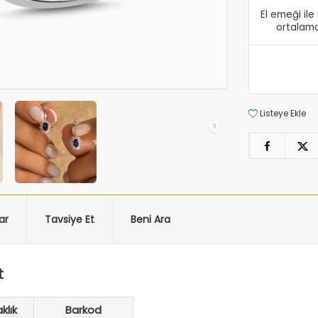
El emeği il
ortalama
Listeye Ekle
ar
Tavsiye Et
Beni Ara
t
klık
Barkod