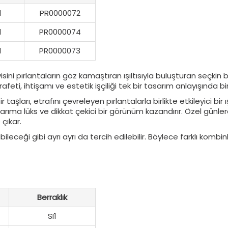
1
PR0000072
1
PR0000074
1
PR0000073
avisini pırlantaların göz kamaştıran ışıltısıyla buluşturan seçki
ti, ihtişamı ve estetik işçiliği tek bir tasarım anlayışında bir
 taşları, etrafını çevreleyen pırlantalarla birlikte etkileyici b
tasarıma lüks ve dikkat çekici bir görünüm kazandırır. Özel gün
 çıkar.
ileceği gibi ayrı ayrı da tercih edilebilir. Böylece farklı komb
Berraklık
SI1