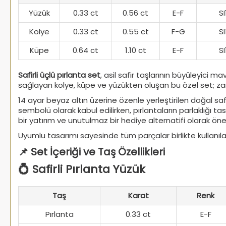
Yüzük
0.33 ct
0.56 ct
E-F
SI
Kolye
0.33 ct
0.55 ct
F-G
SI
Küpe
0.64 ct
1.10 ct
E-F
SI
Safirli üçlü pırlanta set
, asil safir taşlarının büyüleyici m
sağlayan kolye, küpe ve yüzükten oluşan bu özel set; zarafe
14 ayar beyaz altın üzerine özenle yerleştirilen doğal safir
sembolü olarak kabul edilirken, pırlantaların parlaklığı 
bir yatırım ve unutulmaz bir hediye alternatifi olarak öne
Uyumlu tasarımı sayesinde tüm parçalar birlikte kullanılab
📌 Set İçeriği ve Taş Özellikleri
💍 Safirli Pırlanta Yüzük
Taş
Karat
Renk
Pırlanta
0.33 ct
E-F