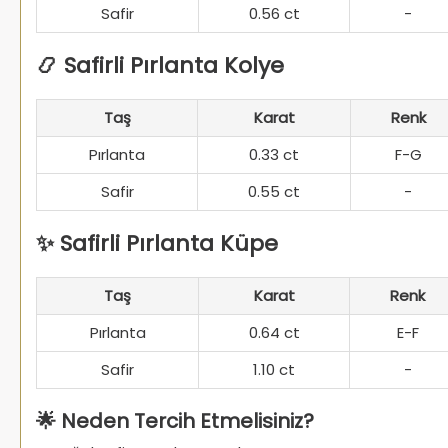
Safir
0.56 ct
-
📿 Safirli Pırlanta Kolye
Taş
Karat
Renk
Pırlanta
0.33 ct
F-G
Safir
0.55 ct
-
✨ Safirli Pırlanta Küpe
Taş
Karat
Renk
Pırlanta
0.64 ct
E-F
Safir
1.10 ct
-
🌟 Neden Tercih Etmelisiniz?