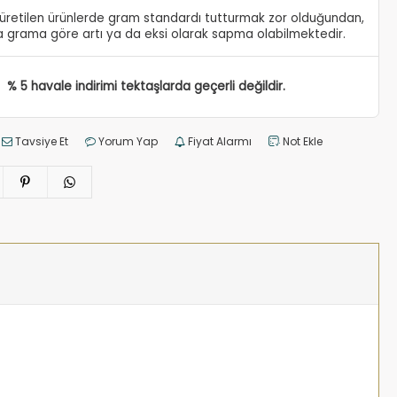
e üretilen ürünlerde gram standardı tutturmak zor olduğundan,
 grama göre artı ya da eksi olarak sapma olabilmektedir.
% 5 havale indirimi tektaşlarda geçerli değildir.
Tavsiye Et
Yorum Yap
Fiyat Alarmı
Not Ekle