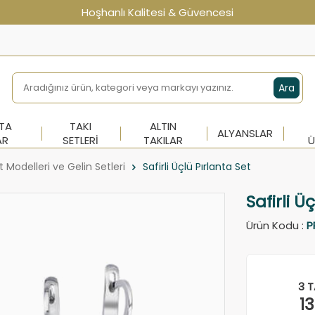
Hoşhanlı Kalitesi & Güvencesi
Ara
NTA
TAKI
ALTIN
ALYANSLAR
AR
SETLERI
TAKILAR
Ü
t Modelleri ve Gelin Setleri
Safirli Üçlü Pırlanta Set
Safirli Ü
Ürün Kodu :
P
3 T
1