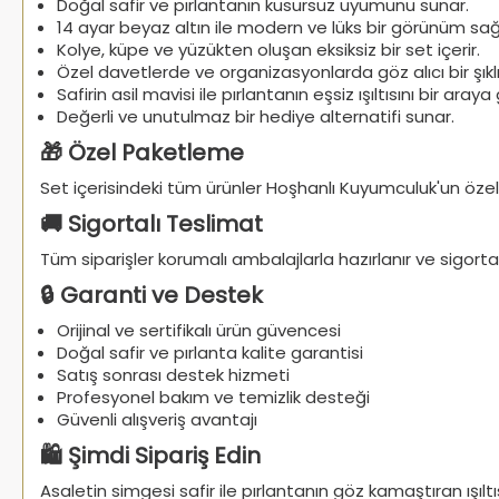
Doğal safir ve pırlantanın kusursuz uyumunu sunar.
14 ayar beyaz altın ile modern ve lüks bir görünüm sağ
Kolye, küpe ve yüzükten oluşan eksiksiz bir set içerir.
Özel davetlerde ve organizasyonlarda göz alıcı bir şıklı
Safirin asil mavisi ile pırlantanın eşsiz ışıltısını bir araya g
Değerli ve unutulmaz bir hediye alternatifi sunar.
🎁 Özel Paketleme
Set içerisindeki tüm ürünler Hoşhanlı Kuyumculuk'un özel
🚚 Sigortalı Teslimat
Tüm siparişler korumalı ambalajlarla hazırlanır ve sigortalı 
🔒 Garanti ve Destek
Orijinal ve sertifikalı ürün güvencesi
Doğal safir ve pırlanta kalite garantisi
Satış sonrası destek hizmeti
Profesyonel bakım ve temizlik desteği
Güvenli alışveriş avantajı
🛍️ Şimdi Sipariş Edin
Asaletin simgesi safir ile pırlantanın göz kamaştıran ışılt