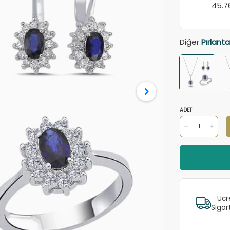
45.
Diğer
Pırlanta
ADET
Ücr
Sigor