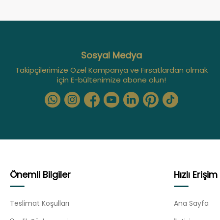
Sosyal Medya
Takipçilerimize Özel Kampanya ve Fırsatlardan olmak
için E-bültenimize abone olun!
Önemli Bilgiler
Hızlı Erişim
Teslimat Koşulları
Ana Sayfa