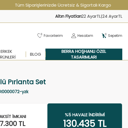
Tüm Siparişlerinizde Ücretsiz & Sigortalı Kargo
Altın Fiyatları
22 Ayar
TL
|
24 Ayar
TL
0
0
Favorilerim
Hesabım
Sepetim
ERKEK
BERRA HOŞHANLI ÖZEL
BLOG
RÜNLERI
TASARIMLARI
çlü Pırlanta Set
R0000072-yzk
%5 HAVALE İNDIRIMI
AKSIT İMKANI
130.435
TL
37.300
TL