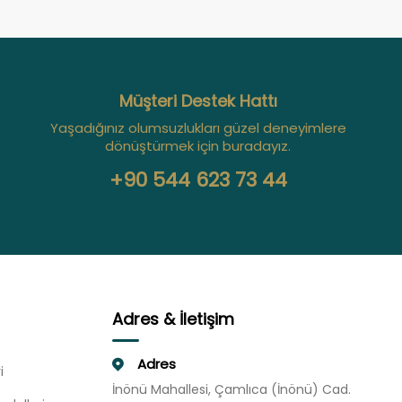
Müşteri Destek Hattı
Yaşadığınız olumsuzlukları güzel deneyimlere
dönüştürmek için buradayız.
+90 544 623 73 44
Adres & İletişim
Adres
i
İnönü Mahallesi, Çamlıca (İnönü) Cad.