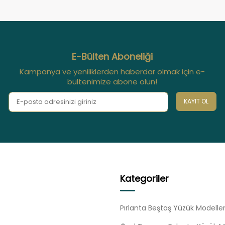
E-Bülten Aboneliği
Kampanya ve yeniliklerden haberdar olmak için e-
bültenimize abone olun!
KAYIT OL
Kategoriler
Pırlanta Beştaş Yüzük Modeller