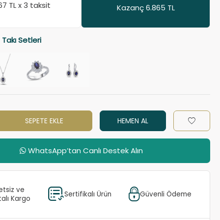
767
TL x 3 taksit
Kazanç 6.865 TL
 Takı Setleri
SEPETE EKLE
HEMEN AL
WhatsApp’tan Canlı Destek Alın
etsiz ve
Sertifikalı Ürün
Güvenli Ödeme
talı Kargo