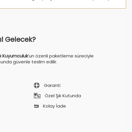
sıl Gelecek?
ı Kuyumculuk
’un özenli paketleme süreciyle
sunda güvenle teslim edilir.
Garanti
Özel Şık Kutunda
Kolay İade