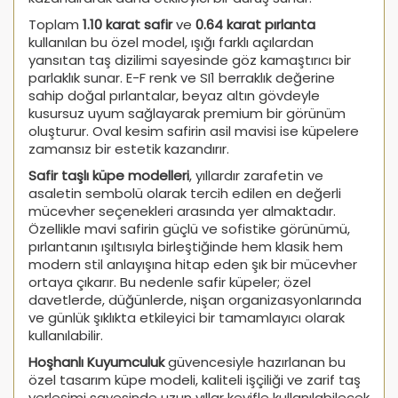
Toplam
1.10 karat safir
ve
0.64 karat pırlanta
kullanılan bu özel model, ışığı farklı açılardan
yansıtan taş dizilimi sayesinde göz kamaştırıcı bir
parlaklık sunar. E-F renk ve SI1 berraklık değerine
sahip doğal pırlantalar, beyaz altın gövdeyle
kusursuz uyum sağlayarak premium bir görünüm
oluşturur. Oval kesim safirin asil mavisi ise küpelere
zamansız bir estetik kazandırır.
Safir taşlı küpe modelleri
, yıllardır zarafetin ve
asaletin sembolü olarak tercih edilen en değerli
mücevher seçenekleri arasında yer almaktadır.
Özellikle mavi safirin güçlü ve sofistike görünümü,
pırlantanın ışıltısıyla birleştiğinde hem klasik hem
modern stil anlayışına hitap eden şık bir mücevher
ortaya çıkarır. Bu nedenle safir küpeler; özel
davetlerde, düğünlerde, nişan organizasyonlarında
ve günlük şıklıkta etkileyici bir tamamlayıcı olarak
kullanılabilir.
Hoşhanlı Kuyumculuk
güvencesiyle hazırlanan bu
özel tasarım küpe modeli, kaliteli işçiliği ve zarif taş
yerleşimi sayesinde uzun yıllar keyifle kullanılabilecek