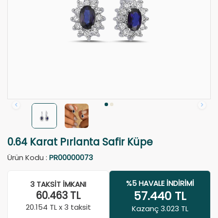
0.64 Karat Pırlanta Safir Küpe
Ürün Kodu :
PR00000073
%5 HAVALE İNDIRIMI
3 TAKSIT İMKANI
57.440
TL
60.463
TL
20.154
TL x 3 taksit
Kazanç 3.023 TL