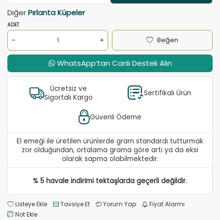
Diğer
Pırlanta Küpeler
ADET
Beğen
WhatsApp’tan Canlı Destek Alın
Ücretsiz ve
Sertifikalı Ürün
Sigortalı Kargo
Güvenli Ödeme
El emeği ile üretilen ürünlerde gram standardı tutturmak
zor olduğundan, ortalama grama göre artı ya da eksi
olarak sapma olabilmektedir.
% 5 havale indirimi tektaşlarda geçerli değildir.
Listeye Ekle
Tavsiye Et
Yorum Yap
Fiyat Alarmı
Not Ekle