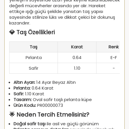
değerli mücevherler arasında yer alır. Hareket
ettikçe ışığı güçlü şekilde yansıtan taş yapısı
sayesinde stilinize lüks ve dikkat çekici bir dokunuş
kazandırır.
💎 Taş Özellikleri
Taş
Karat
Renk
Pırlanta
0.64
E-F
Safir
1.10
-
Altın Ayarı:
14 Ayar Beyaz Altın
Pırlanta:
0.64 Karat
Safir:
1.10 Karat
Tasarım:
Oval safir taşlı pırlanta küpe
Ürün Kodu:
PR00000073
🌟 Neden Tercih Etmelisiniz?
Doğal safir taşı
ile asil ve güçlü görünüm