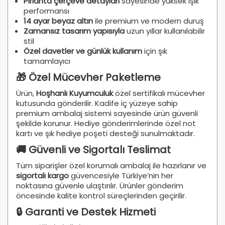
Pırlanta çerçeve detayları
sayesinde yüksek ışık
performansı
14 ayar beyaz altın
ile premium ve modern duruş
Zamansız tasarım yapısıyla
uzun yıllar kullanılabilir
stil
Özel davetler ve günlük kullanım
için şık
tamamlayıcı
🎁 Özel Mücevher Paketleme
Ürün,
Hoşhanlı Kuyumculuk
özel sertifikalı mücevher
kutusunda gönderilir. Kadife iç yüzeye sahip
premium ambalaj sistemi sayesinde ürün güvenli
şekilde korunur. Hediye gönderimlerinde özel not
kartı ve şık hediye poşeti desteği sunulmaktadır.
🚚 Güvenli ve Sigortalı Teslimat
Tüm siparişler özel korumalı ambalaj ile hazırlanır ve
sigortalı kargo
güvencesiyle Türkiye’nin her
noktasına güvenle ulaştırılır. Ürünler gönderim
öncesinde kalite kontrol süreçlerinden geçirilir.
🔒 Garanti ve Destek Hizmeti