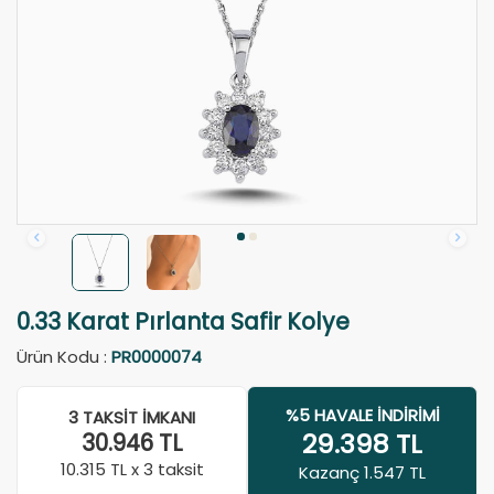
0.33 Karat Pırlanta Safir Kolye
Ürün Kodu :
PR0000074
%5 HAVALE İNDIRIMI
3 TAKSIT İMKANI
29.398
TL
30.946
TL
10.315
TL x 3 taksit
Kazanç 1.547 TL