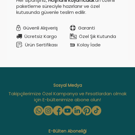
Her siparişiniz,
Hoşhanlı Kuyumculuk
’un özenli
paketleme süreciyle hazırlanır ve özel
kutusunda güvenle teslim edilir.
Güvenli Alışveriş
Garanti
Ücretsiz Kargo
Özel Şık Kutunda
Ürün Sertifikası
Kolay İade
Sosyal Medya
Takipçilerimize Özel Kampanya ve Fırsatlardan olmak
için E-bültenimize abone olun!
E-Bülten Aboneliği