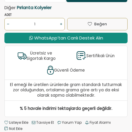
Diğer
Pırlanta Kolyeler
ADET
Beğen
WhatsApp’tan Canlı Destek Alın
Ücretsiz ve
Sertifikalı Ürün
Sigortalı Kargo
Güvenli Ödeme
El emeği ile üretilen ürünlerde gram standardı tutturmak
zor olduğundan, ortalama grama göre artı ya da eksi
olarak sapma olabilmektedir.
% 5 havale indirimi tektaşlarda geçerli değildir.
Listeye Ekle
Tavsiye Et
Yorum Yap
Fiyat Alarmı
Not Ekle