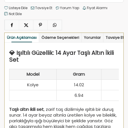
Listeye Ekle
Tavsiye Et
Yorum Yap
Fiyat Alarmı
Not Ekle
Ürün Açıklaması
Ödeme Seçenekleri
Yorumlar
Tavsiye Et
💎 Işıltılı Güzellik: 14 Ayar Taşlı Altın İkili
Set
Model
Gram
Kolye
14.02
6.94
Taşlı altın ikili set
, zarif taş dizilimiyle ışıltılı bir duruş
sunar. 14 ayar beyaz altınla üretilen kolye ve bileklik,
parlaklığıyla ışığı büyüleyici bir şekilde yansıtır. Göz
alıcı tasarımıyla hem klasik hem çağdaş tarzlara