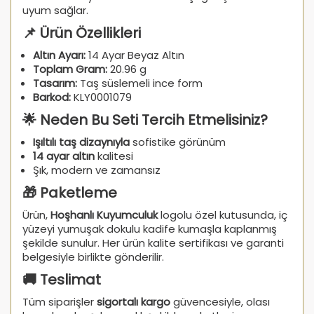
uyum sağlar.
📌 Ürün Özellikleri
Altın Ayarı:
14 Ayar Beyaz Altın
Toplam Gram:
20.96 g
Tasarım:
Taş süslemeli ince form
Barkod:
KLY0001079
🌟 Neden Bu Seti Tercih Etmelisiniz?
Işıltılı taş dizaynıyla
sofistike görünüm
14 ayar altın
kalitesi
Şık, modern ve zamansız
🎁 Paketleme
Ürün,
Hoşhanlı Kuyumculuk
logolu özel kutusunda, iç
yüzeyi yumuşak dokulu kadife kumaşla kaplanmış
şekilde sunulur. Her ürün kalite sertifikası ve garanti
belgesiyle birlikte gönderilir.
🚚 Teslimat
Tüm siparişler
sigortalı kargo
güvencesiyle, olası