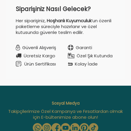
Siparişiniz Nasıl Gelecek?
Her siparişiniz,
Hoşhanlı Kuyumculuk
’un özenli
paketleme süreciyle hazırlanır ve özel
kutusunda güvenle teslim edilir.
Güvenli Alışveriş
Garanti
Ücretsiz Kargo
Özel Şık Kutunda
Ürün Sertifikası
Kolay İade
Sosyal Medya
Takipçilerimize Özel Kampanya ve Fırsatlardan olmak
için E-bültenimize abone olun!