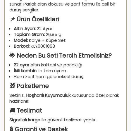
sunar. Parlak altın dokusu ve zarif formu ile asil bir
duruş sergiler.
📌 Ürün Özellikleri
Altın Ayarı:
22 Ayar
Toplam Gram:
26,85 g
Model:
Kolye + Küpe Set
Barkod:
KLY0001063
🌟 Neden Bu Seti Tercih Etmelisiniz?
22 ayar altın
kalitesi ve parlaklığı
İkili kombin
ile tam uyum
Hem zarif hem geleneksel duruş
🎁 Paketleme
Setiniz,
Hoşhanlı Kuyumculuk
kutusunda özel olarak
hazırlanır.
🚚 Teslimat
Sigortalı kargo
ile güvenli teslimat yapılır.
🔒 Garanti ve Destek