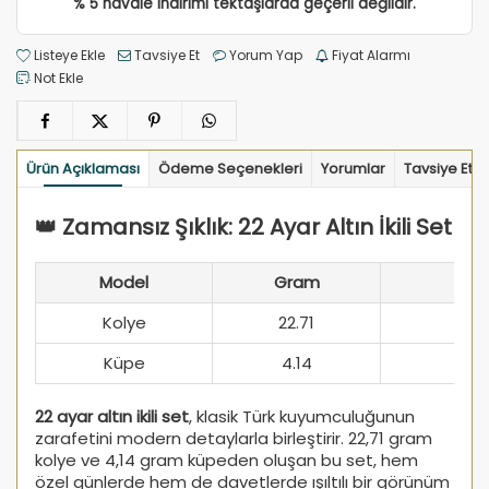
% 5 havale indirimi tektaşlarda geçerli değildir.
Listeye Ekle
Tavsiye Et
Yorum Yap
Fiyat Alarmı
Not Ekle
Ürün Açıklaması
Ödeme Seçenekleri
Yorumlar
Tavsiye Et
👑 Zamansız Şıklık: 22 Ayar Altın İkili Set
Model
Gram
Kolye
22.71
Küpe
4.14
22 ayar altın ikili set
, klasik Türk kuyumculuğunun
zarafetini modern detaylarla birleştirir. 22,71 gram
kolye ve 4,14 gram küpeden oluşan bu set, hem
özel günlerde hem de davetlerde ışıltılı bir görünüm