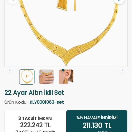
22 Ayar Altın İkili Set
Ürün Kodu :
KLY0001063-set
%5 HAVALE İNDIRIMI
3 TAKSIT İMKANI
211.130
TL
222.242
TL