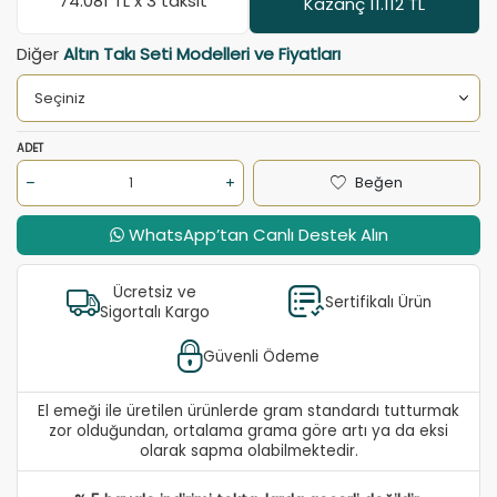
74.081
TL x 3 taksit
Kazanç 11.112 TL
Diğer
Altın Takı Seti Modelleri ve Fiyatları
ADET
Beğen
WhatsApp’tan Canlı Destek Alın
Ücretsiz ve
Sertifikalı Ürün
Sigortalı Kargo
Güvenli Ödeme
El emeği ile üretilen ürünlerde gram standardı tutturmak
zor olduğundan, ortalama grama göre artı ya da eksi
olarak sapma olabilmektedir.