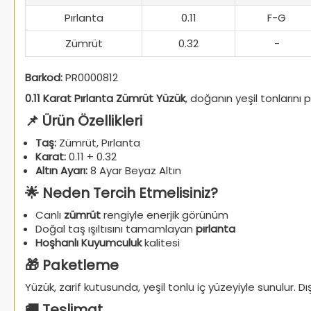
Pırlanta
0.11
F-G
Zümrüt
0.32
-
Barkod:
PR0000812
0.11 Karat Pırlanta Zümrüt Yüzük
, doğanın yeşil tonlarını p
📌 Ürün Özellikleri
Taş:
Zümrüt, Pırlanta
Karat:
0.11 + 0.32
Altın Ayarı:
8 Ayar Beyaz Altın
🌟 Neden Tercih Etmelisiniz?
Canlı
zümrüt
rengiyle enerjik görünüm
Doğal taş ışıltısını tamamlayan
pırlanta
Hoşhanlı Kuyumculuk
kalitesi
🎁 Paketleme
Yüzük, zarif kutusunda, yeşil tonlu iç yüzeyiyle sunulur
🚚 Teslimat