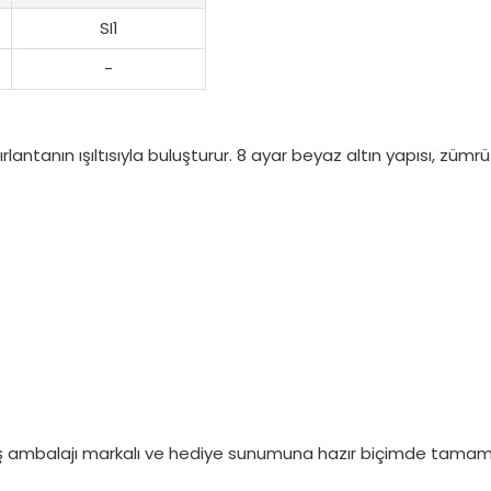
SI1
-
ırlantanın ışıltısıyla buluşturur. 8 ayar beyaz altın yapısı, zümrü
. Dış ambalajı markalı ve hediye sunumuna hazır biçimde tamaml