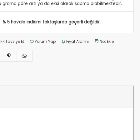
 grama göre artı ya da eksi olarak sapma olabilmektedir.
% 5 havale indirimi tektaşlarda geçerli değildir.
Tavsiye Et
Yorum Yap
Fiyat Alarmı
Not Ekle