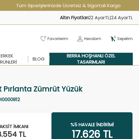
Tüm Siparişlerinizde Ücretsiz & Sigortalı Kargo
Altın Fiyatları
22 Ayar
TL
|
24 Ayar
TL
0
0
Favorilerim
Hesabım
Sepetim
ERKEK
BERRA HOŞHANLI ÖZEL
BLOG
RÜNLERI
TASARIMLARI
at Pırlanta Zümrüt Yüzük
R0000812
%5 HAVALE İNDIRIMI
AKSIT İMKANI
17.626
TL
8.554
TL