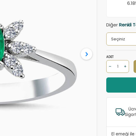
6.1
Diğer
Renkli T
ADET
Ücr
Sigor
El emeği il