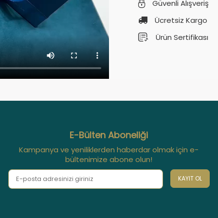
Güvenli Alışveriş
Ücretsiz Kargo
Ürün Sertifikası
E-Bülten Aboneliği
Kampanya ve yeniliklerden haberdar olmak için e-
bültenimize abone olun!
KAYIT OL