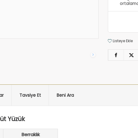
ortalama
Listeye Ekle
ar
Tavsiye Et
Beni Ara
rüt Yüzük
Berraklık