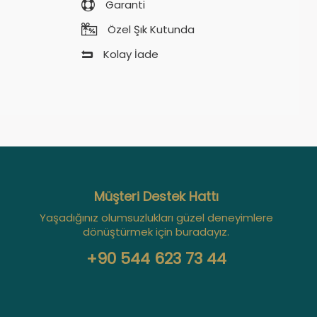
Garanti
Özel Şık Kutunda
Kolay İade
Müşteri Destek Hattı
Yaşadığınız olumsuzlukları güzel deneyimlere
dönüştürmek için buradayız.
+90 544 623 73 44