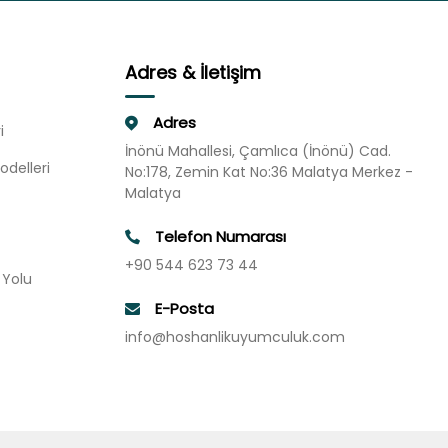
Adres & İletişim
Adres
i
İnönü Mahallesi, Çamlıca (İnönü) Cad.
odelleri
No:178, Zemin Kat No:36 Malatya Merkez -
Malatya
Telefon Numarası
+90 544 623 73 44
u Yolu
E-Posta
info@hoshanlikuyumculuk.com