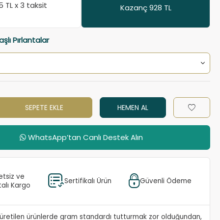
85
TL x 3 taksit
Kazanç 928 TL
aşlı Pırlantalar
SEPETE EKLE
HEMEN AL
WhatsApp’tan Canlı Destek Alın
etsiz ve
Sertifikalı Ürün
Güvenli Ödeme
talı Kargo
e üretilen ürünlerde gram standardı tutturmak zor olduğundan,