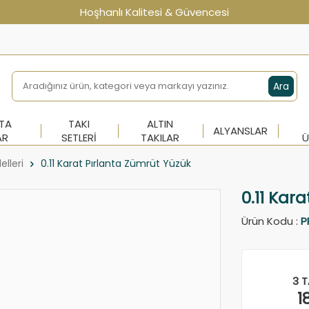
Hoşhanlı Kalitesi & Güvencesi
Ara
NTA
TAKI
ALTIN
ALYANSLAR
AR
SETLERI
TAKILAR
Ü
elleri
0.11 Karat Pırlanta Zümrüt Yüzük
0.11 Kar
Ürün Kodu :
P
3 T
1