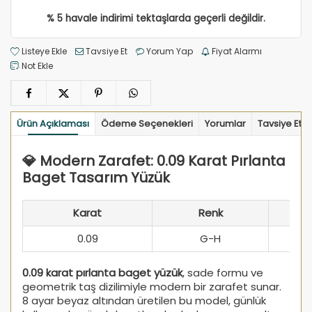
% 5 havale indirimi tektaşlarda geçerli değildir.
Listeye Ekle
Tavsiye Et
Yorum Yap
Fiyat Alarmı
Not Ekle
Ürün Açıklaması
Ödeme Seçenekleri
Yorumlar
Tavsiye Et
💎 Modern Zarafet: 0.09 Karat Pırlanta
Baget Tasarım Yüzük
Karat
Renk
0.09
G-H
0.09 karat pırlanta baget yüzük
, sade formu ve
geometrik taş dizilimiyle modern bir zarafet sunar.
8 ayar beyaz altından üretilen bu model, günlük