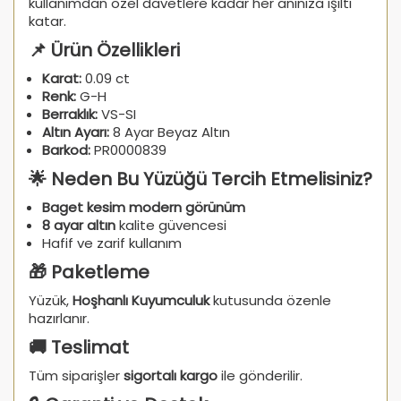
kullanımdan özel davetlere kadar her anınıza ışıltı
katar.
📌 Ürün Özellikleri
Karat:
0.09 ct
Renk:
G-H
Berraklık:
VS-SI
Altın Ayarı:
8 Ayar Beyaz Altın
Barkod:
PR0000839
🌟 Neden Bu Yüzüğü Tercih Etmelisiniz?
Baget kesim modern görünüm
8 ayar altın
kalite güvencesi
Hafif ve zarif kullanım
🎁 Paketleme
Yüzük,
Hoşhanlı Kuyumculuk
kutusunda özenle
hazırlanır.
🚚 Teslimat
Tüm siparişler
sigortalı kargo
ile gönderilir.