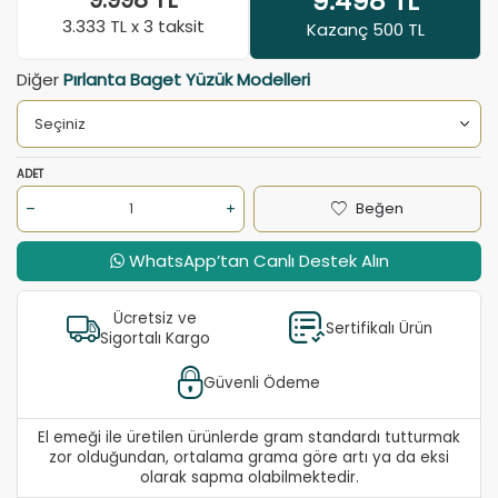
9.498
TL
9.998
TL
3.333
TL x 3 taksit
Kazanç 500 TL
Diğer
Pırlanta Baget Yüzük Modelleri
ADET
Beğen
WhatsApp’tan Canlı Destek Alın
Ücretsiz ve
Sertifikalı Ürün
Sigortalı Kargo
Güvenli Ödeme
El emeği ile üretilen ürünlerde gram standardı tutturmak
zor olduğundan, ortalama grama göre artı ya da eksi
olarak sapma olabilmektedir.