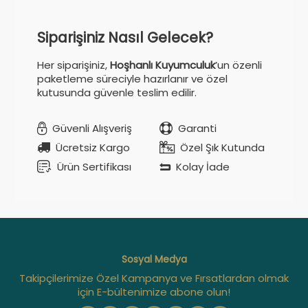
Siparişiniz Nasıl Gelecek?
Her siparişiniz,
Hoşhanlı Kuyumculuk
’un özenli
paketleme süreciyle hazırlanır ve özel
kutusunda güvenle teslim edilir.
Güvenli Alışveriş
Garanti
Ücretsiz Kargo
Özel Şık Kutunda
Ürün Sertifikası
Kolay İade
Sosyal Medya
Takipçilerimize Özel Kampanya ve Fırsatlardan olmak
için E-bültenimize abone olun!