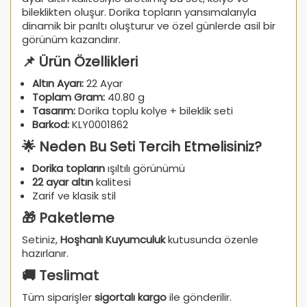
bileklikten oluşur. Dorika topların yansımalarıyla
dinamik bir parıltı oluşturur ve özel günlerde asil bir
görünüm kazandırır.
📌 Ürün Özellikleri
Altın Ayarı:
22 Ayar
Toplam Gram:
40.80 g
Tasarım:
Dorika toplu kolye + bileklik seti
Barkod:
KLY0001862
🌟 Neden Bu Seti Tercih Etmelisiniz?
Dorika topların
ışıltılı görünümü
22 ayar altın
kalitesi
Zarif ve klasik stil
🎁 Paketleme
Setiniz,
Hoşhanlı Kuyumculuk
kutusunda özenle
hazırlanır.
🚚 Teslimat
Tüm siparişler
sigortalı kargo
ile gönderilir.