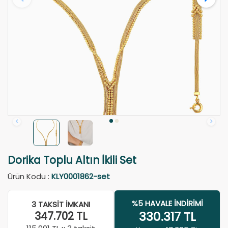
Dorika Toplu Altın İkili Set
Ürün Kodu :
KLY0001862-set
%5 HAVALE İNDIRIMI
3 TAKSIT İMKANI
330.317
TL
347.702
TL