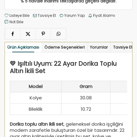
% 5 havale indirimi tektaşlarda geçerli değildir.
Listeye Ekle
Tavsiye Et
Yorum Yap
Fiyat Alarmı
Not Ekle
Ürün Açıklaması
Ödeme Seçenekleri
Yorumlar
Tavsiye Et
💛 Işıltılı Uyum: 22 Ayar Dorika Toplu
Altın İkili Set
Model
Gram
Kolye
30.08
Bileklik
10.72
Dorika toplu altın ikili set
, geleneksel dorika işçiliğini
modern zarafetle buluşturan özel bir tasarımdır. 22
ayar altın kalitesiyle üretilmiş bu set, kolye ve