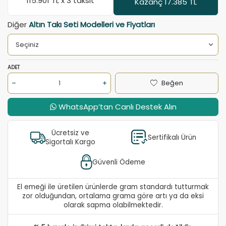
115.901
TL x 3 taksit
Kazanç 17.385 TL
Diğer
Altın Takı Seti Modelleri ve Fiyatları
ADET
Beğen
WhatsApp’tan Canlı Destek Alın
Ücretsiz ve
Sertifikalı Ürün
Sigortalı Kargo
Güvenli Ödeme
El emeği ile üretilen ürünlerde gram standardı tutturmak
zor olduğundan, ortalama grama göre artı ya da eksi
olarak sapma olabilmektedir.