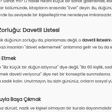
dir? Sanat mı? O halde nikahı küçük bir sanat galerisinde, e
bir bölümünde, kitapların arasında "Evet" deyin. Bu, düğünü
rde bu seviyede bir kişiselleştirme neredeyse imkansızdır
rluğu: Davetli Listesi
utik düğünün zorluğu da, planlaması değil, o
davetli listesini
bazı insanları "davet edememek" anlamına gelir ve bu da en
na Etmek
 "Biz küçük bir düğün istiyoruz" diye değil, "Biz 60 kişilik, 
ek daveti veriyoruz" diye net bir konseptle sunmalısınız. Ail
ra sadık kalın. Unutmayın, bu sizin gününüz, onların sosyal 
suyla Başa Çıkmak
ız dürüst, nazik ve kişisel olmayan bir kurala dayanmalıdı