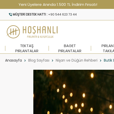
Yeni Üyelere Anında 1.500 TL İndirim Fırsatı!
MÜŞTERI DESTEK HATTI :
+90 544 623 73 44
TEKTAŞ
BAGET
PIRLA
PIRLANTALAR
PIRLANTALAR
TAKIL
Anasayfa
Blog Sayfası
Nişan ve Düğün Rehberi
Butik 