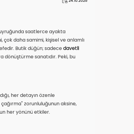
24.10.2025
k kuyruğunda saatlerce ayakta
 çok daha samimi, kişisel ve anlamlı
lsefedir. Butik düğün; sadece
davetli
ra dönüştürme sanatıdır. Peki, bu
ıldığı, her detayın özenle
esi çağırma" zorunluluğunun aksine,
un her yönünü etkiler.