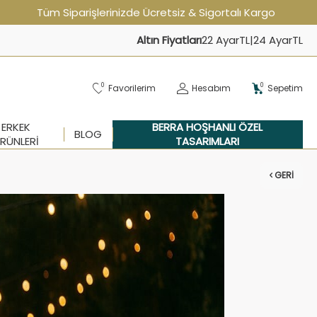
Tüm Siparişlerinizde Ücretsiz & Sigortalı Kargo
Altın Fiyatları
22 Ayar
TL
|
24 Ayar
TL
0
0
Favorilerim
Hesabım
Sepetim
ERKEK
BERRA HOŞHANLI ÖZEL
BLOG
RÜNLERI
TASARIMLARI
GERI