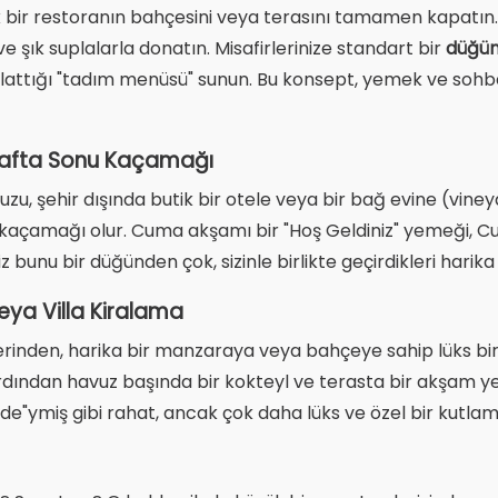
şık bir restoranın bahçesini veya terasını tamamen kapatın
e şık suplalarla donatın. Misafirlerinize standart bir
düğü
anlattığı "tadım menüsü" sunun. Bu konsept, yemek ve sohbe
 Hafta Sonu Kaçamağı
zu, şehir dışında butik bir otele veya bir bağ evine (viney
a kaçamağı olur. Cuma akşamı bir "Hoş Geldiniz" yemeği, C
z bunu bir düğünden çok, sizinle birlikte geçirdikleri harika b
veya Villa Kiralama
rinden, harika bir manzaraya veya bahçeye sahip lüks bir vi
ından havuz başında bir kokteyl ve terasta bir akşam yem
izde"ymiş gibi rahat, ancak çok daha lüks ve özel bir kutl