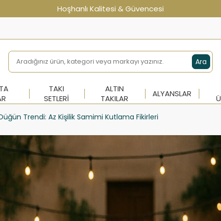
Hoşhanlı Kalitesi & Güvencesi
Ara
NTA
TAKI
ALTIN
ALYANSLAR
AR
SETLERI
TAKILAR
Ü
Düğün Trendi: Az Kişilik Samimi Kutlama Fikirleri