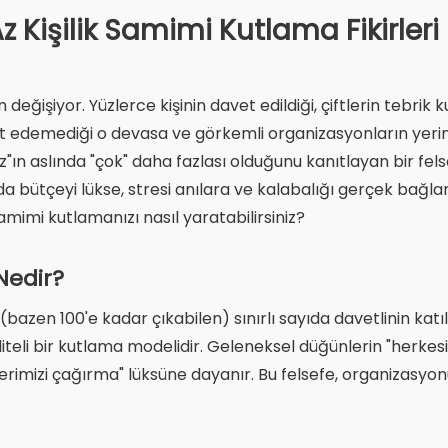
z Kişilik Samimi Kutlama Fikirleri
 değişiyor. Yüzlerce kişinin davet edildiği, çiftlerin tebri
 edemediği o devasa ve görkemli organizasyonların yerini,
"az"ın aslında "çok" daha fazlası olduğunu kanıtlayan bir fe
 bütçeyi lükse, stresi anılara ve kalabalığı gerçek bağla
amimi kutlamanızı nasıl yaratabilirsiniz?
Nedir?
ik (bazen 100'e kadar çıkabilen) sınırlı sayıda davetlinin kat
kaliteli bir kutlama modelidir. Geleneksel düğünlerin "herk
erimizi çağırma" lüksüne dayanır. Bu felsefe, organizasyon