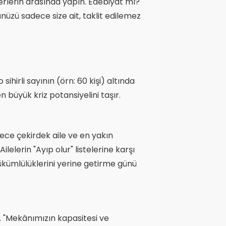
serlerin arasında yapın. Edebiyat mı?
nüzü sadece size ait, taklit edilemez
.
o sihirli sayının (örn: 60 kişi) altında
 büyük kriz potansiyelini taşır.
sadece çekirdek aile ve en yakın
elerin "Ayıp olur" listelerine karşı
yükümlülüklerini yerine getirme günü
r. "Mekânımızın kapasitesi ve