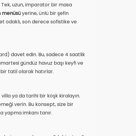
. Tek, uzun, imparator bir masa
n menüsü
yerine, ünlü bir şefin
t odaklı, son derece sofistike ve
ard) davet edin. Bu, sadece 4 saatlik
umartesi gündüz havuz başı keyfi ve
ir tatil olarak hatırlar.
lla ya da tarihi bir köşk kiralayın.
eği verin. Bu konsept, size bir
ama yapma imkanı tanır.