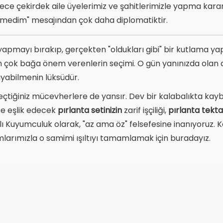
e çekirdek aile üyelerimiz ve şahitlerimizle yapma kararı 
 etmedim" mesajından çok daha diplomatiktir.
" yapmayı bırakıp, gerçekten "oldukları gibi" bir kutlama y
 çok bağa önem verenlerin seçimi. O gün yanınızda olan a
yabilmenin lüksüdür.
eçtiğiniz mücevherlere de yansır. Dev bir kalabalıkta kayb
ize eşlik edecek
pırlanta setinizin
zarif işçiliği,
pırlanta tekta
ı Kuyumculuk olarak, "az ama öz" felsefesine inanıyoruz. Ka
mlarımızla o samimi ışıltıyı tamamlamak için buradayız.