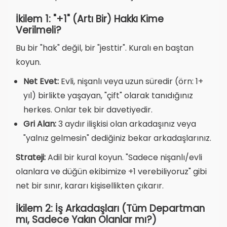
İkilem 1: "+1" (Artı Bir) Hakkı Kime
Verilmeli?
Bu bir "hak" değil, bir "jesttir". Kuralı en baştan
koyun.
Net Evet:
Evli, nişanlı veya uzun süredir (örn: 1+
yıl) birlikte yaşayan, "çift" olarak tanıdığınız
herkes. Onlar tek bir davetiyedir.
Gri Alan:
3 aydır ilişkisi olan arkadaşınız veya
"yalnız gelmesin" dediğiniz bekar arkadaşlarınız.
Strateji:
Adil bir kural koyun. "Sadece nişanlı/evli
olanlara ve düğün ekibimize +1 verebiliyoruz" gibi
net bir sınır, kararı kişisellikten çıkarır.
İkilem 2: İş Arkadaşları (Tüm Departman
mı, Sadece Yakın Olanlar mı?)