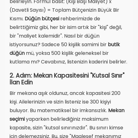
belirleyin. Formül basit: (Kişi Başı Maliyet) x
(Davetli Sayısı) = Toplam Bütçenizin Büyük Bir
Kısmı.
Düğün bütçesi
rehberimizde de
belirttiğimiz gibi, her bir isim artık bir "kişi" değil,
bir "maliyet kalemidir". Nasıl bir düğün
istiyorsunuz? Sadece 50 kişilik samimi bir
butik
düğün
mü, yoksa 500 kişilik geleneksel bir
kutlama mı? Cevabınız, listenizin kaderini belirler.
2. Adım: Mekan Kapasitesini "Kutsal Sınır"
İlan Edin
Bir mekana aşık oldunuz, ancak kapasitesi 200
kişi. Ailelerinizin ve sizin listeniz ise 300 kişiyi
buluyor. Bu matematiksel bir imkansızlık.
Mekan
seçimi
yaparken belirlediğiniz maksimum
kapasite, sizin "kutsal sınırınızdır". Bu sınırı kimse
için delemezsiniz. Bu, size "Maalesef mekanımız