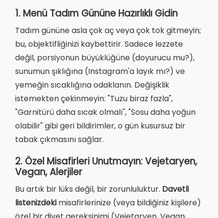
1. Menü Tadım Gününe Hazırlıklı Gidin
Tadım gününe asla çok aç veya çok tok gitmeyin;
bu, objektifliğinizi kaybettirir. Sadece lezzete
değil, porsiyonun büyüklüğüne (doyurucu mu?),
sunumun şıklığına (Instagram'a layık mı?) ve
yemeğin sıcaklığına odaklanın. Değişiklik
istemekten çekinmeyin: "Tuzu biraz fazla",
"Garnitürü daha sıcak olmalı", "Sosu daha yoğun
olabilir" gibi geri bildirimler, o gün kusursuz bir
tabak çıkmasını sağlar.
2. Özel Misafirleri Unutmayın: Vejetaryen,
Vegan, Alerjiler
Bu artık bir lüks değil, bir zorunluluktur.
Davetli
listenizdeki
misafirlerinize (veya bildiğiniz kişilere)
özel bir diyet gereksinimi (Vejetaryen, Vegan,