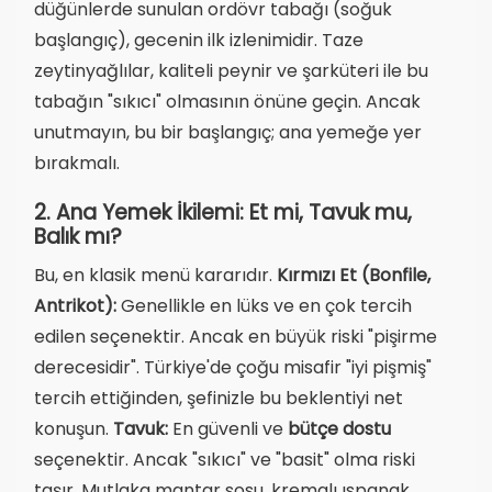
düğünlerde sunulan ordövr tabağı (soğuk
başlangıç), gecenin ilk izlenimidir. Taze
zeytinyağlılar, kaliteli peynir ve şarküteri ile bu
tabağın "sıkıcı" olmasının önüne geçin. Ancak
unutmayın, bu bir başlangıç; ana yemeğe yer
bırakmalı.
2. Ana Yemek İkilemi: Et mi, Tavuk mu,
Balık mı?
Bu, en klasik menü kararıdır.
Kırmızı Et (Bonfile,
Antrikot):
Genellikle en lüks ve en çok tercih
edilen seçenektir. Ancak en büyük riski "pişirme
derecesidir". Türkiye'de çoğu misafir "iyi pişmiş"
tercih ettiğinden, şefinizle bu beklentiyi net
konuşun.
Tavuk:
En güvenli ve
bütçe dostu
seçenektir. Ancak "sıkıcı" ve "basit" olma riski
taşır. Mutlaka mantar sosu, kremalı ıspanak