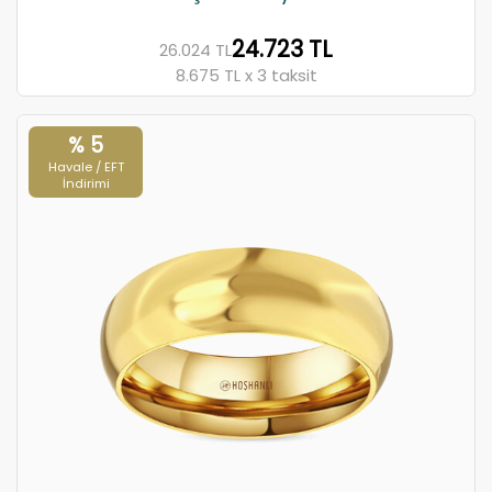
24.723 TL
26.024 TL
8.675 TL x 3 taksit
% 5
Havale / EFT
İndirimi