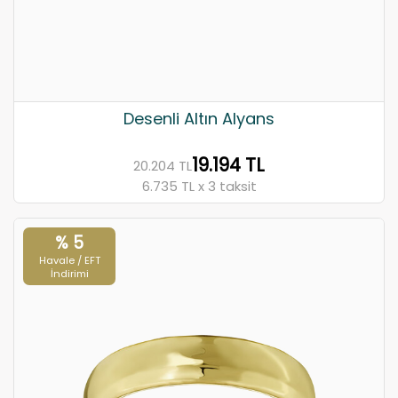
Desenli Altın Alyans
19.194 TL
20.204 TL
6.735 TL x 3 taksit
% 5
Havale / EFT
İndirimi