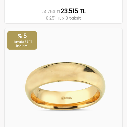
23.515 TL
24.753 TL
8.251 TL x 3 taksit
% 5
Havale / EFT
İndirimi