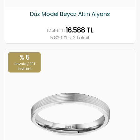
Düz Model Beyaz Altın Alyans
16.588 TL
17.461 TL
5.820 TL x 3 taksit
% 5
Havale / EFT
İndirimi