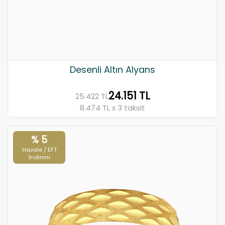
Desenli Altın Alyans
24.151 TL
25.422 TL
8.474 TL x 3 taksit
% 5
Havale / EFT
İndirimi