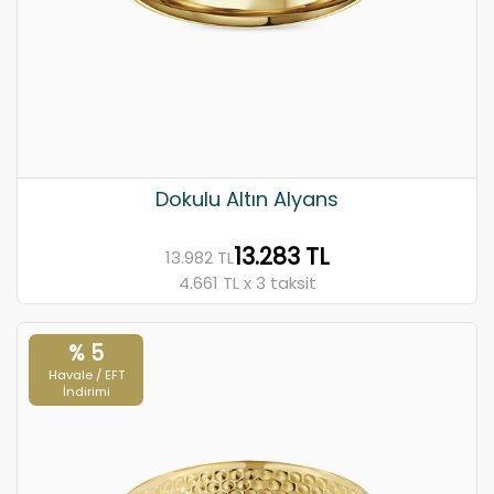
Dokulu Altın Alyans
13.283 TL
13.982 TL
4.661 TL x 3 taksit
% 5
Havale / EFT
İndirimi