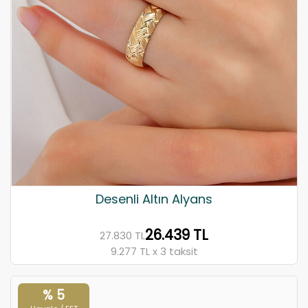
Desenli Altın Alyans
26.439 TL
27.830 TL
9.277 TL x 3 taksit
% 5