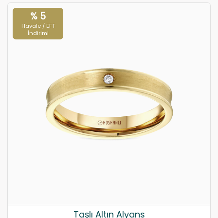
% 5
Havale / EFT
İndirimi
Taşlı Altın Alyans