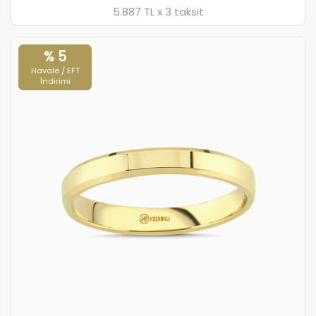
5.887 TL x 3 taksit
% 5
Havale / EFT
İndirimi