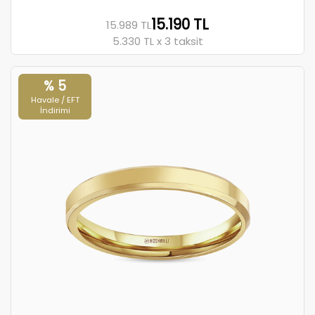
15.190 TL
15.989 TL
5.330 TL x 3 taksit
% 5
Havale / EFT
İndirimi