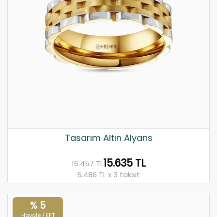
Tasarım Altın Alyans
15.635 TL
16.457 TL
5.486 TL x 3 taksit
% 5
Havale / EFT