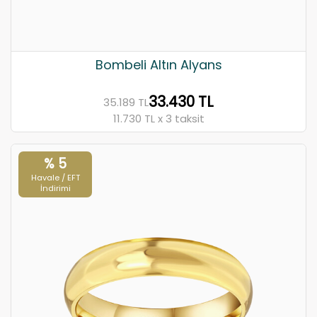
Bombeli Altın Alyans
33.430 TL
35.189 TL
11.730 TL x 3 taksit
% 5
Havale / EFT
İndirimi