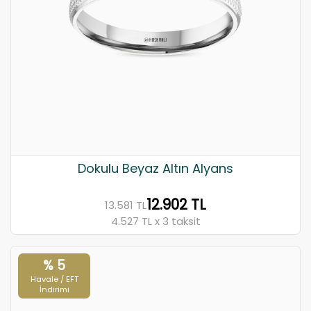
Dokulu Beyaz Altın Alyans
12.902 TL
13.581 TL
4.527 TL x 3 taksit
% 5
Havale / EFT
İndirimi