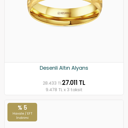
Desenli Altın Alyans
27.011 TL
28.433 TL
9.478 TL x 3 taksit
% 5
Havale / EFT
İndirimi