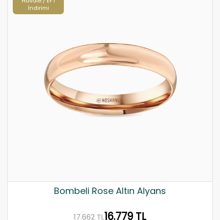
Havale / EFT
İndirimi
Bombeli Rose Altın Alyans
16.779 TL
17.662 TL