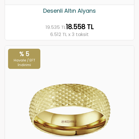
Desenli Altın Alyans
18.558 TL
19.535 TL
6.512 TL x 3 taksit
% 5
Havale / EFT
İndirimi