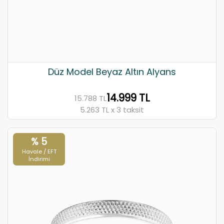
Düz Model Beyaz Altın Alyans
14.999 TL
15.788 TL
5.263 TL x 3 taksit
% 5
Havale / EFT
İndirimi