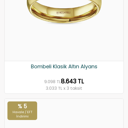
Bombeli Klasik Altın Alyans
8.643 TL
9.098 TL
3.033 TL x 3 taksit
% 5
Havale / EFT
İndirimi