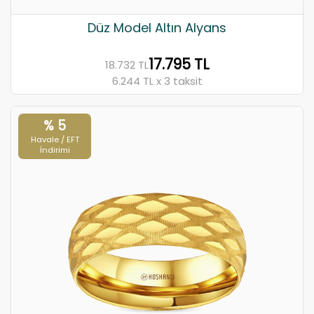
Düz Model Altın Alyans
17.795 TL
18.732 TL
6.244 TL x 3 taksit
% 5
Havale / EFT
İndirimi