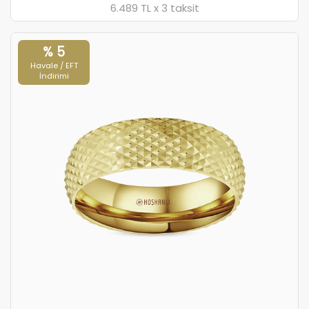
6.489 TL x 3 taksit
% 5
Havale / EFT
İndirimi