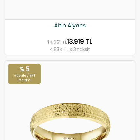
Altın Alyans
13.919 TL
14.651 TL
4.884 TL x 3 taksit
% 5
Havale / EFT
İndirimi