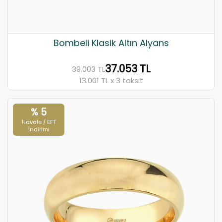
Bombeli Klasik Altın Alyans
37.053 TL
39.003 TL
13.001 TL x 3 taksit
% 5
Havale / EFT
İndirimi