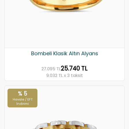
Bombeli Klasik Altın Alyans
25.740 TL
27.095 TL
9.032 TL x 3 taksit
% 5
Havale / EFT
İndirimi