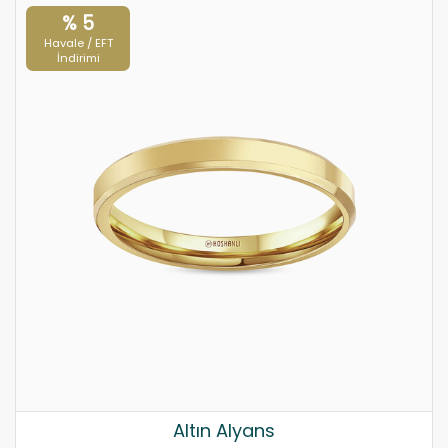
% 5
Havale / EFT
İndirimi
Altın Alyans