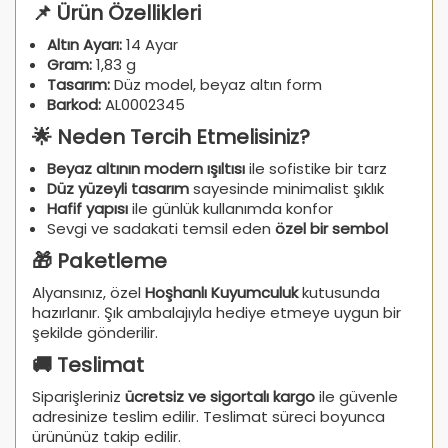
📌 Ürün Özellikleri
Altın Ayarı:
14 Ayar
Gram:
1,83 g
Tasarım:
Düz model, beyaz altın form
Barkod:
AL0002345
🌟 Neden Tercih Etmelisiniz?
Beyaz altının modern ışıltısı
ile sofistike bir tarz
Düz yüzeyli tasarım
sayesinde minimalist şıklık
Hafif yapısı
ile günlük kullanımda konfor
Sevgi ve sadakati temsil eden
özel bir sembol
🎁 Paketleme
Alyansınız, özel
Hoşhanlı Kuyumculuk
kutusunda
hazırlanır. Şık ambalajıyla hediye etmeye uygun bir
şekilde gönderilir.
🚚 Teslimat
Siparişleriniz
ücretsiz ve sigortalı kargo
ile güvenle
adresinize teslim edilir. Teslimat süreci boyunca
ürününüz takip edilir.