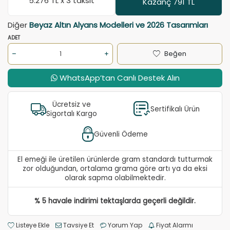
5.276
TL x 3 taksit
Kazanç 791 TL
Diğer
Beyaz Altın Alyans Modelleri ve 2026 Tasarımları
ADET
Beğen
WhatsApp’tan Canlı Destek Alın
Ücretsiz ve
Sertifikalı Ürün
Sigortalı Kargo
Güvenli Ödeme
El emeği ile üretilen ürünlerde gram standardı tutturmak
zor olduğundan, ortalama grama göre artı ya da eksi
olarak sapma olabilmektedir.
% 5 havale indirimi tektaşlarda geçerli değildir.
Listeye Ekle
Tavsiye Et
Yorum Yap
Fiyat Alarmı