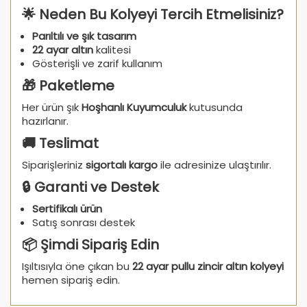
🌟 Neden Bu Kolyeyi Tercih Etmelisiniz?
Parıltılı ve şık tasarım
22 ayar altın
kalitesi
Gösterişli ve zarif kullanım
🎁 Paketleme
Her ürün şık
Hoşhanlı Kuyumculuk
kutusunda
hazırlanır.
🚚 Teslimat
Siparişleriniz
sigortalı kargo
ile adresinize ulaştırılır.
🔒 Garanti ve Destek
Sertifikalı ürün
Satış sonrası destek
📦 Şimdi Sipariş Edin
Işıltısıyla öne çıkan bu
22 ayar pullu zincir altın kolyeyi
hemen sipariş edin.