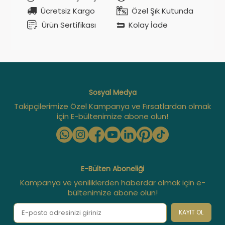
Ücretsiz Kargo
Özel Şık Kutunda
Ürün Sertifikası
Kolay İade
Sosyal Medya
Takipçilerimize Özel Kampanya ve Fırsatlardan olmak
için E-bültenimize abone olun!
E-Bülten Aboneliği
Kampanya ve yeniliklerden haberdar olmak için e-
bültenimize abone olun!
KAYIT OL