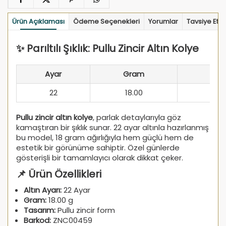
Ürün Açıklaması
Ödeme Seçenekleri
Yorumlar
Tavsiye Et
✨ Parıltılı Şıklık: Pullu Zincir Altın Kolye
Ayar
Gram
22
18.00
Pullu zincir altın kolye
, parlak detaylarıyla göz
kamaştıran bir şıklık sunar. 22 ayar altınla hazırlanmış
bu model, 18 gram ağırlığıyla hem güçlü hem de
estetik bir görünüme sahiptir. Özel günlerde
gösterişli bir tamamlayıcı olarak dikkat çeker.
📌 Ürün Özellikleri
Altın Ayarı:
22 Ayar
Gram:
18.00 g
Tasarım:
Pullu zincir form
Barkod:
ZNC00459