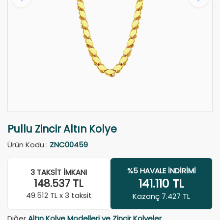
Pullu Zincir Altın Kolye
Ürün Kodu :
ZNC00459
%5 HAVALE İNDIRIMI
3 TAKSIT İMKANI
141.110
TL
148.537
TL
49.512
TL x 3 taksit
Kazanç 7.427 TL
Diğer
Altın Kolye Modelleri ve Zincir Kolyeler