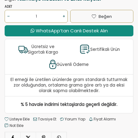
ADET
Beğen
WhatsApp’tan Canlı Destek Alın
Ücretsiz ve
Sertifikalı Ürün
Sigortalı Kargo
Güvenli Ödeme
El emeği ile üretilen ürünlerde gram standardı tutturmak
zor olduğundan, ortalama grama göre artı ya da eksi
olarak sapma olabilmektedir.
% 5 havale indirimi tektaşlarda geçerli değildir.
Listeye Ekle
Tavsiye Et
Yorum Yap
Fiyat Alarmı
Not Ekle