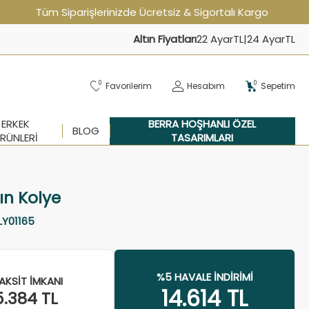
Tüm Siparişlerinizde Ücretsiz & Sigortalı Kargo
Altın Fiyatları
22 Ayar
TL
|
24 Ayar
TL
0
0
Favorilerim
Hesabım
Sepetim
ERKEK
BERRA HOŞHANLI ÖZEL
BLOG
RÜNLERI
TASARIMLARI
tın Kolye
LY01165
%5 HAVALE İNDIRIMI
AKSIT İMKANI
14.614
TL
5.384
TL