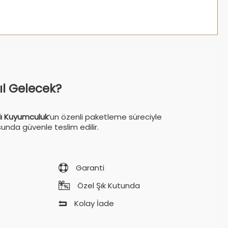
sıl Gelecek?
ı Kuyumculuk
’un özenli paketleme süreciyle
sunda güvenle teslim edilir.
Garanti
Özel Şık Kutunda
Kolay İade