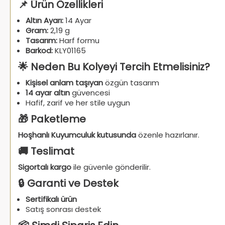
📌 Ürün Özellikleri
Altın Ayarı:
14 Ayar
Gram:
2,19 g
Tasarım:
Harf formu
Barkod:
KLY01165
🌟 Neden Bu Kolyeyi Tercih Etmelisiniz?
Kişisel anlam taşıyan
özgün tasarım
14 ayar altın
güvencesi
Hafif, zarif ve her stile uygun
🎁 Paketleme
Hoşhanlı Kuyumculuk kutusunda
özenle hazırlanır.
🚚 Teslimat
Sigortalı kargo
ile güvenle gönderilir.
🔒 Garanti ve Destek
Sertifikalı ürün
Satış sonrası destek