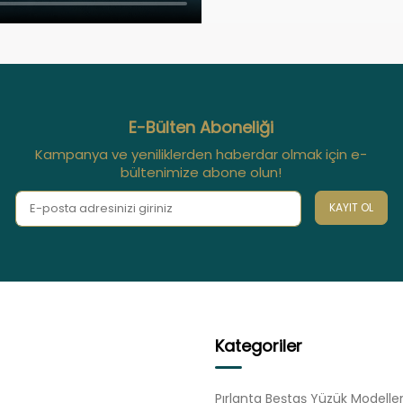
E-Bülten Aboneliği
Kampanya ve yeniliklerden haberdar olmak için e-
bültenimize abone olun!
KAYIT OL
Kategoriler
Pırlanta Beştaş Yüzük Modeller