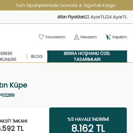
Tüm Siparişlerinizde Ücretsiz & Sigortalı Kargo
Altın Fiyatları
22 Ayar
TL
|
24 Ayar
TL
0
0
Favorilerim
Hesabım
Sepetim
ERKEK
BERRA HOŞHANLI ÖZEL
BLOG
RÜNLERI
TASARIMLARI
tın Küpe
P02289
%5 HAVALE İNDIRIMI
AKSIT İMKANI
8.162
TL
8.592
TL