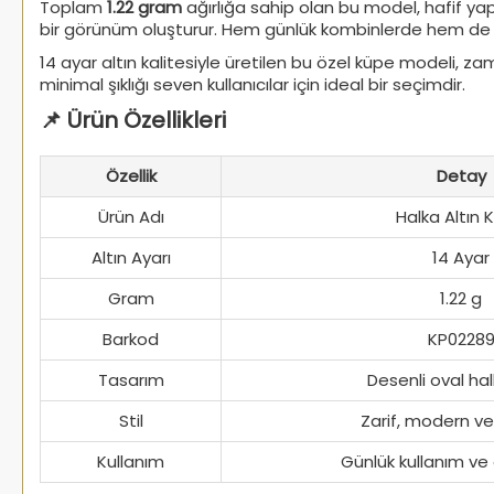
Toplam
1.22 gram
ağırlığa sahip olan bu model, hafif ya
bir görünüm oluşturur. Hem günlük kombinlerde hem de öz
14 ayar altın kalitesiyle üretilen bu özel küpe modeli, za
minimal şıklığı seven kullanıcılar için ideal bir seçimdir.
📌 Ürün Özellikleri
Özellik
Detay
Ürün Adı
Halka Altın 
Altın Ayarı
14 Ayar
Gram
1.22 g
Barkod
KP0228
Tasarım
Desenli oval ha
Stil
Zarif, modern v
Kullanım
Günlük kullanım ve 