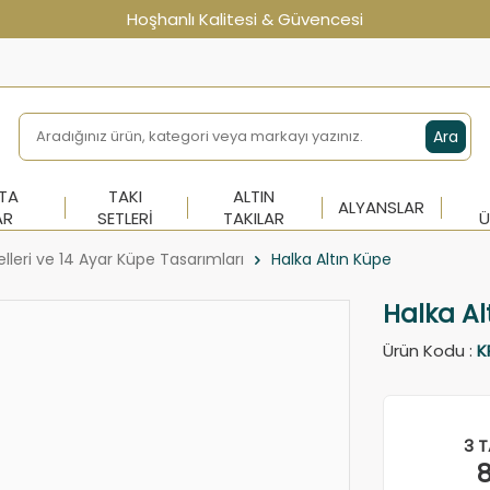
Hoşhanlı Kalitesi & Güvencesi
Ara
NTA
TAKI
ALTIN
ALYANSLAR
AR
SETLERI
TAKILAR
Ü
lleri ve 14 Ayar Küpe Tasarımları
Halka Altın Küpe
Halka Al
Ürün Kodu :
K
3 T