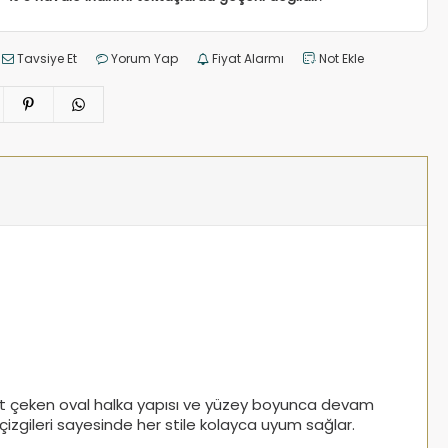
Tavsiye Et
Yorum Yap
Fiyat Alarmı
Not Ekle
ikkat çeken oval halka yapısı ve yüzey boyunca devam
çizgileri sayesinde her stile kolayca uyum sağlar.