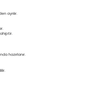
n ayrılır.
r.
hiptir.
da hazırlanır.
lir.