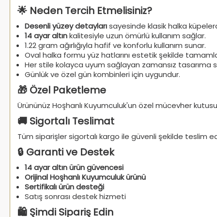
🌟 Neden Tercih Etmelisiniz?
Desenli yüzey detayları
sayesinde klasik halka küpelerde
14 ayar altın
kalitesiyle uzun ömürlü kullanım sağlar.
1.22 gram ağırlığıyla hafif ve konforlu kullanım sunar.
Oval halka formu yüz hatlarını estetik şekilde tamamla
Her stile kolayca uyum sağlayan zamansız tasarıma sa
Günlük ve özel gün kombinleri için uygundur.
🎁 Özel Paketleme
Ürününüz Hoşhanlı Kuyumculuk'un özel mücevher kutusun
🚚 Sigortalı Teslimat
Tüm siparişler sigortalı kargo ile güvenli şekilde teslim edi
🔒 Garanti ve Destek
14 ayar altın ürün güvencesi
Orijinal Hoşhanlı Kuyumculuk ürünü
Sertifikalı ürün desteği
Satış sonrası destek hizmeti
🛍️ Şimdi Sipariş Edin