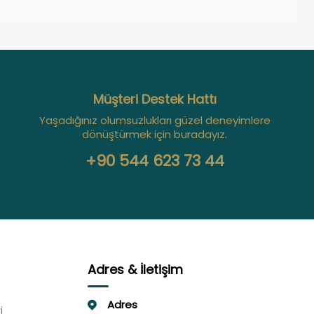
Müşteri Destek Hattı
Yaşadığınız olumsuzlukları güzel deneyimlere
dönüştürmek için buradayız.
+90 544 623 73 44
Adres & İletişim
Adres
i