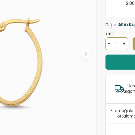
2.8
Diğer
Altın K
ADET
Ücr
Sigor
El emeği il
ortalama