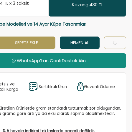
64
TL x 3 taksit
Kazanç 430 TL
üpe Modelleri ve 14 Ayar Küpe Tasarımları
SEPETE EKLE
HEMEN AL
WhatsApp’tan Canlı Destek Alın
etsiz ve
Sertifikalı Ürün
Güvenli Ödeme
talı Kargo
e üretilen ürünlerde gram standardı tutturmak zor olduğundan,
 grama göre artı ya da eksi olarak sapma olabilmektedir.
% 5 havale indirimi tektaşlarda geçerli değildir.