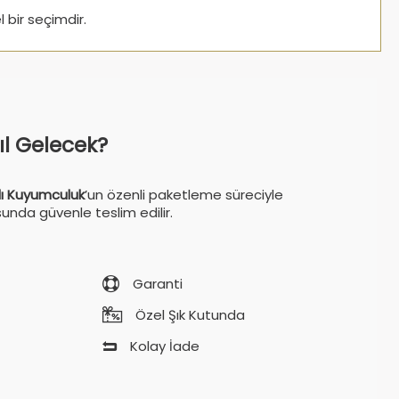
l bir seçimdir.
sıl Gelecek?
ı Kuyumculuk
’un özenli paketleme süreciyle
sunda güvenle teslim edilir.
Garanti
Özel Şık Kutunda
Kolay İade