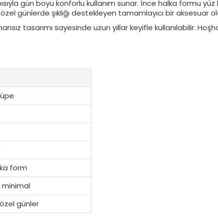
pısıyla gün boyu konforlu kullanım sunar. İnce halka formu yüz
el günlerde şıklığı destekleyen tamamlayıcı bir aksesuar ola
mansız tasarımı sayesinde uzun yıllar keyifle kullanılabilir. H
Küpe
9
lka form
e minimal
özel günler