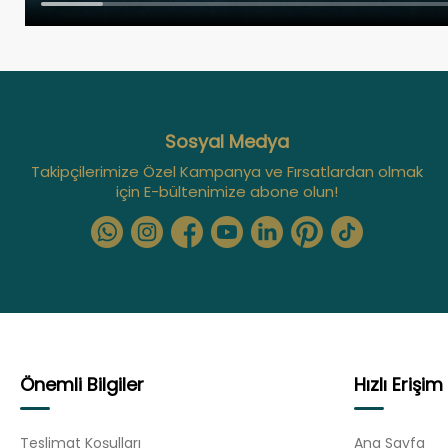
Sosyal Medya
Takipçilerimize Özel Kampanya ve Fırsatlardan olmak
için E-bültenimize abone olun!
Önemli Bilgiler
Hızlı Erişim
Teslimat Koşulları
Ana Sayfa