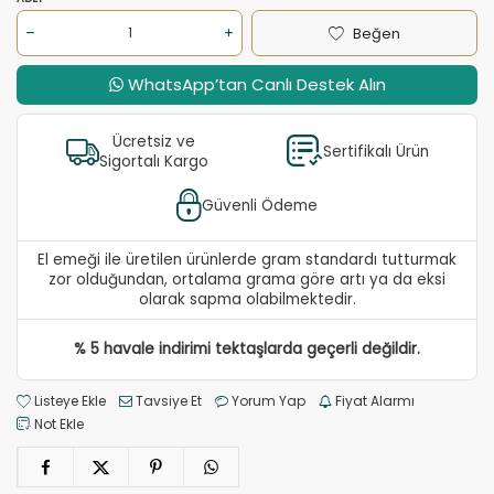
Beğen
WhatsApp’tan Canlı Destek Alın
Ücretsiz ve
Sertifikalı Ürün
Sigortalı Kargo
Güvenli Ödeme
El emeği ile üretilen ürünlerde gram standardı tutturmak
zor olduğundan, ortalama grama göre artı ya da eksi
olarak sapma olabilmektedir.
% 5 havale indirimi tektaşlarda geçerli değildir.
Listeye Ekle
Tavsiye Et
Yorum Yap
Fiyat Alarmı
Not Ekle