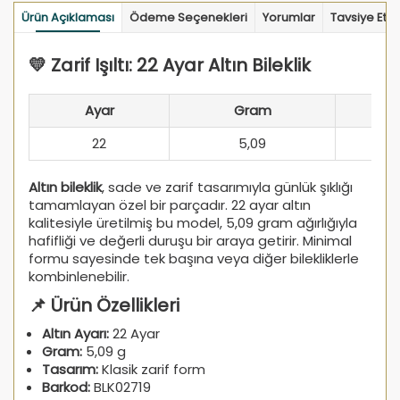
Ürün Açıklaması
Ödeme Seçenekleri
Yorumlar
Tavsiye Et
💛 Zarif Işıltı: 22 Ayar Altın Bileklik
Ayar
Gram
22
5,09
Altın bileklik
, sade ve zarif tasarımıyla günlük şıklığı
tamamlayan özel bir parçadır. 22 ayar altın
kalitesiyle üretilmiş bu model, 5,09 gram ağırlığıyla
hafifliği ve değerli duruşu bir araya getirir. Minimal
formu sayesinde tek başına veya diğer bilekliklerle
kombinlenebilir.
📌 Ürün Özellikleri
Altın Ayarı:
22 Ayar
Gram:
5,09 g
Tasarım:
Klasik zarif form
Barkod:
BLK02719