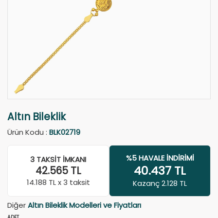
Altın Bileklik
Ürün Kodu :
BLK02719
%5 HAVALE İNDIRIMI
3 TAKSIT İMKANI
40.437
TL
42.565
TL
14.188
TL x 3 taksit
Kazanç 2.128 TL
Diğer
Altın Bileklik Modelleri ve Fiyatları
ADET