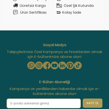
Ücretsiz Kargo
Özel Şık Kutunda
Ürün Sertifikası
Kolay İade
Sosyal Medya
Takipçilerimize Özel Kampanya ve Fırsatlardan olmak
için E-bültenimize abone olun!
E-Bülten Aboneliği
Kampanya ve yeniliklerden haberdar olmak için e-
bültenimize abone olun!
KAYIT OL