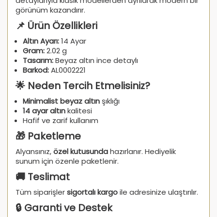
detaylarıyla klasik modellerden ayrılarak modern bir
görünüm kazandırır.
📌 Ürün Özellikleri
Altın Ayarı:
14 Ayar
Gram:
2.02 g
Tasarım:
Beyaz altın ince detaylı
Barkod:
AL0002221
🌟 Neden Tercih Etmelisiniz?
Minimalist beyaz altın
şıklığı
14 ayar altın
kalitesi
Hafif ve zarif kullanım
🎁 Paketleme
Alyansınız,
özel kutusunda
hazırlanır. Hediyelik
sunum için özenle paketlenir.
🚚 Teslimat
Tüm siparişler
sigortalı kargo
ile adresinize ulaştırılır.
🔒 Garanti ve Destek