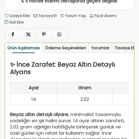
% 5 havale indirimi tektaşlarda geçerli değildir.
Listeye Ekle
Tavsiye Et
Yorum Yap
Fiyat Alarmı
Not Ekle
Ürün Açıklaması
Ödeme Seçenekleri
Yorumlar
Tavsiye Et
✨ İnce Zarafet: Beyaz Altın Detaylı
Alyans
Ayar
Gram
14
2.02
Beyaz altın detaylı alyans
, minimalist tasarımıyla
sadeliğin en şık halini sunar. 14 ayar altının zarafeti,
2.02 gram ağırlığın hafifliğiyle birleşerek günlük ve
özel günler için rahat bir kullanım sağlar. İnce