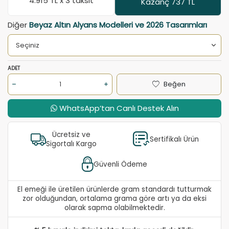
4.915
TL x 3 taksit
Kazanç 737 TL
Diğer
Beyaz Altın Alyans Modelleri ve 2026 Tasarımları
ADET
Beğen
WhatsApp’tan Canlı Destek Alın
Ücretsiz ve
Sertifikalı Ürün
Sigortalı Kargo
Güvenli Ödeme
El emeği ile üretilen ürünlerde gram standardı tutturmak
zor olduğundan, ortalama grama göre artı ya da eksi
olarak sapma olabilmektedir.