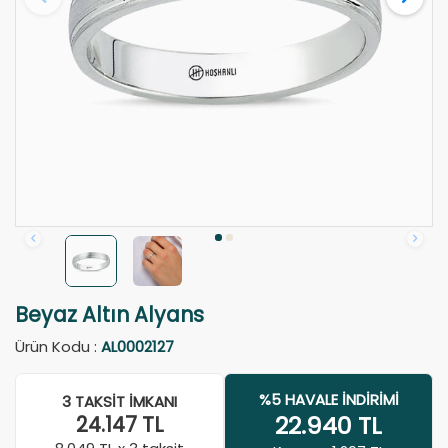
Beyaz Altın Alyans
Ürün Kodu :
AL0002127
%5 HAVALE İNDIRIMI
3 TAKSIT İMKANI
22.940
TL
24.147
TL