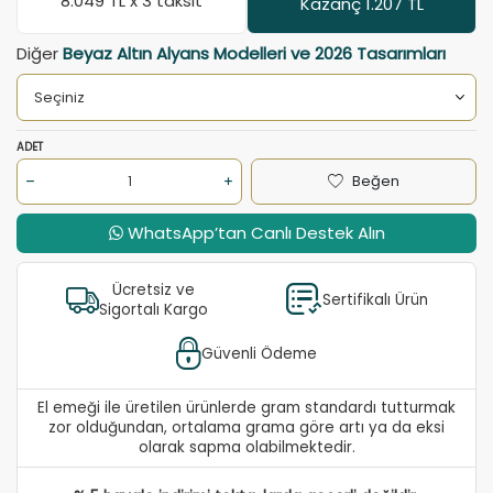
8.049
TL x 3 taksit
Kazanç 1.207 TL
Diğer
Beyaz Altın Alyans Modelleri ve 2026 Tasarımları
ADET
Beğen
WhatsApp’tan Canlı Destek Alın
Ücretsiz ve
Sertifikalı Ürün
Sigortalı Kargo
Güvenli Ödeme
El emeği ile üretilen ürünlerde gram standardı tutturmak
zor olduğundan, ortalama grama göre artı ya da eksi
olarak sapma olabilmektedir.