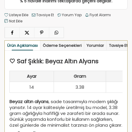
% 5 havale indirimi tektaşlarda geçerli değildir.
Listeye Ekle
Tavsiye Et
Yorum Yap
Fiyat Alarmı
Not Ekle
Ürün Açıklaması
Ödeme Seçenekleri
Yorumlar
Tavsiye Et
🤍 Saf Şıklık: Beyaz Altın Alyans
Ayar
Gram
14
3.38
Beyaz altın alyans
, sade tasarımıyla modern şıklığı
yansıtır. 14 ayar kalitesiyle üretilmiş bu model, 3.38
gram ağırlığıyla hafifliği ve zarafeti bir arada sunar.
Günlük yaşamda konforlu bir kullanım sağlarken,
özel günlerde de minimalist tarzınızı ön plana çıkarır.