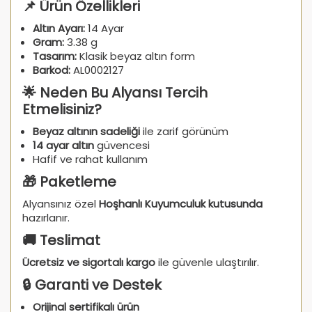
📌 Ürün Özellikleri
Altın Ayarı:
14 Ayar
Gram:
3.38 g
Tasarım:
Klasik beyaz altın form
Barkod:
AL0002127
🌟 Neden Bu Alyansı Tercih
Etmelisiniz?
Beyaz altının sadeliği
ile zarif görünüm
14 ayar altın
güvencesi
Hafif ve rahat kullanım
🎁 Paketleme
Alyansınız özel
Hoşhanlı Kuyumculuk kutusunda
hazırlanır.
🚚 Teslimat
Ücretsiz ve sigortalı kargo
ile güvenle ulaştırılır.
🔒 Garanti ve Destek
Orijinal sertifikalı ürün