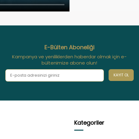
E-Bülten Aboneliği
Kampanya ve yeniliklerden haberdar olmak için e-
bültenimize abone olun!
KAYIT OL
Kategoriler