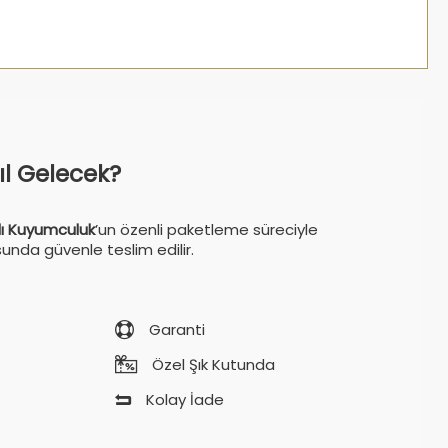
sıl Gelecek?
ı Kuyumculuk
’un özenli paketleme süreciyle
sunda güvenle teslim edilir.
Garanti
Özel Şık Kutunda
Kolay İade