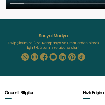
Sosyal Medya
Takipçilerimize Özel Kampanya ve Fırsatlardan olmak
için E-bültenimize abone olun!
Önemli Bilgiler
Hızlı Erişim