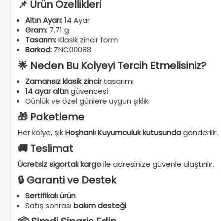
📌 Ürün Özellikleri
Altın Ayarı:
14 Ayar
Gram:
7,71 g
Tasarım:
Klasik zincir form
Barkod:
ZNC00088
🌟 Neden Bu Kolyeyi Tercih Etmelisiniz?
Zamansız klasik zincir
tasarımı
14 ayar altın
güvencesi
Günlük ve özel günlere uygun şıklık
🎁 Paketleme
Her kolye, şık
Hoşhanlı Kuyumculuk kutusunda
gönderilir.
🚚 Teslimat
Ücretsiz sigortalı kargo
ile adresinize güvenle ulaştırılır.
🔒 Garanti ve Destek
Sertifikalı ürün
Satış sonrası
bakım desteği