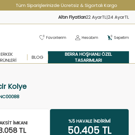
Tüm Siparişlerinizde Ücretsiz & Sigortalı Kargo
Altın Fiyatları
22 Ayar
TL
|
24 Ayar
TL
0
0
Favorilerim
Hesabım
Sepetim
ERKEK
BERRA HOŞHANLI ÖZEL
BLOG
RÜNLERI
TASARIMLARI
cir Kolye
NC00088
%5 HAVALE İNDIRIMI
AKSIT İMKANI
50.405
TL
3.058
TL