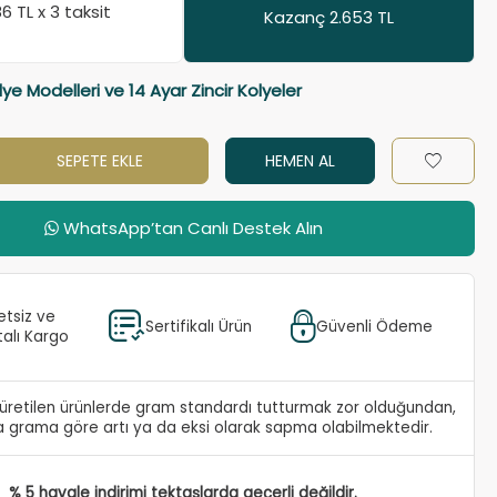
86
TL x 3 taksit
Kazanç 2.653 TL
lye Modelleri ve 14 Ayar Zincir Kolyeler
SEPETE EKLE
HEMEN AL
WhatsApp’tan Canlı Destek Alın
etsiz ve
Sertifikalı Ürün
Güvenli Ödeme
talı Kargo
e üretilen ürünlerde gram standardı tutturmak zor olduğundan,
 grama göre artı ya da eksi olarak sapma olabilmektedir.
% 5 havale indirimi tektaşlarda geçerli değildir.