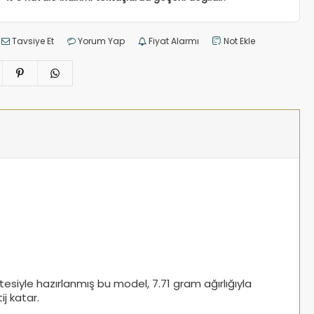
Tavsiye Et
Yorum Yap
Fiyat Alarmı
Not Ekle
tesiyle hazırlanmış bu model, 7.71 gram ağırlığıyla
ij katar.