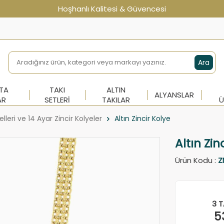
Hoşhanlı Kalitesi & Güvencesi
Ara
NTA
TAKI
ALTIN
ALYANSLAR
AR
SETLERI
TAKILAR
Ü
lleri ve 14 Ayar Zincir Kolyeler
Altın Zincir Kolye
Altın Zin
Ürün Kodu :
Z
3 T
5