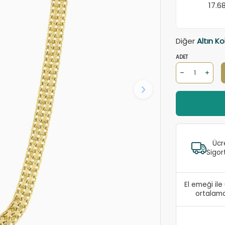
17.6
Diğer
Altın Ko
ADET
Ücr
Sigor
El emeği il
ortalama