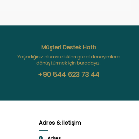
Müşteri Destek Hattı
Yaşadığınız olumsuzlukları güzel deneyimlere
dönüştürmek için buradayız.
+90 544 623 73 44
Adres & İletişim
Adres