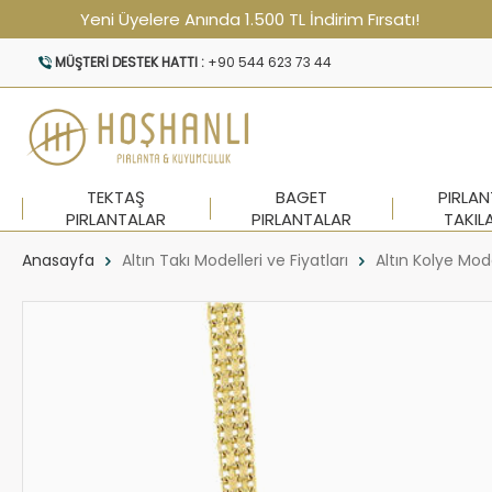
Yeni Üyelere Anında 1.500 TL İndirim Fırsatı!
MÜŞTERI DESTEK HATTI :
+90 544 623 73 44
TEKTAŞ
BAGET
PIRLA
PIRLANTALAR
PIRLANTALAR
TAKIL
Anasayfa
Altın Takı Modelleri ve Fiyatları
Altın Kolye Mode