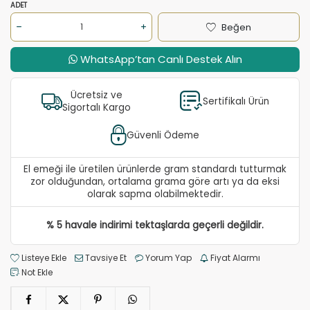
ADET
Beğen
WhatsApp’tan Canlı Destek Alın
Ücretsiz ve
Sertifikalı Ürün
Sigortalı Kargo
Güvenli Ödeme
El emeği ile üretilen ürünlerde gram standardı tutturmak
zor olduğundan, ortalama grama göre artı ya da eksi
olarak sapma olabilmektedir.
% 5 havale indirimi tektaşlarda geçerli değildir.
Listeye Ekle
Tavsiye Et
Yorum Yap
Fiyat Alarmı
Not Ekle