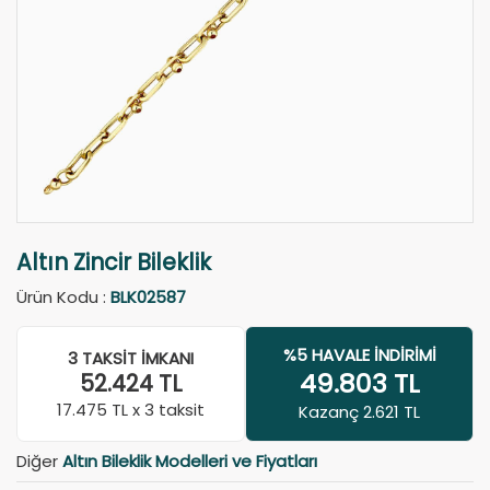
Altın Zincir Bileklik
Ürün Kodu :
BLK02587
%5 HAVALE İNDIRIMI
3 TAKSIT İMKANI
49.803
TL
52.424
TL
17.475
TL x 3 taksit
Kazanç 2.621 TL
Diğer
Altın Bileklik Modelleri ve Fiyatları