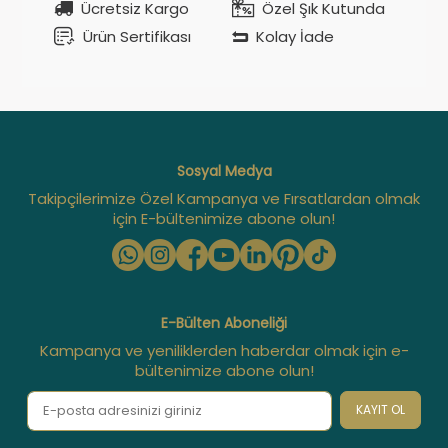
Ücretsiz Kargo
Özel Şık Kutunda
Ürün Sertifikası
Kolay İade
Sosyal Medya
Takipçilerimize Özel Kampanya ve Fırsatlardan olmak
için E-bültenimize abone olun!
E-Bülten Aboneliği
Kampanya ve yeniliklerden haberdar olmak için e-
bültenimize abone olun!
KAYIT OL