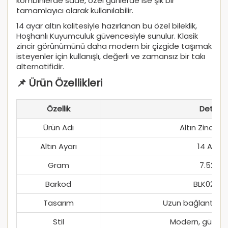
kombinlerde sade, özel günlerde ise şık bir
tamamlayıcı olarak kullanılabilir.
14 ayar altın kalitesiyle hazırlanan bu özel bileklik,
Hoşhanlı Kuyumculuk güvencesiyle sunulur. Klasik
zincir görünümünü daha modern bir çizgide taşımak
isteyenler için kullanışlı, değerli ve zamansız bir takı
alternatifidir.
📌 Ürün Özellikleri
Özellik
Detay
Ürün Adı
Altın Zincir Bil
Altın Ayarı
14 Ayar
Gram
7.52 g
Barkod
BLK0258
Tasarım
Uzun bağlantılı zi
Stil
Modern, güçlü v