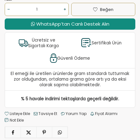
Beğen
WhatsApp’tan Canlı Destek Alın
Ücretsiz ve
Sertifikalı Ürün
Sigortalı Kargo
Güvenli Ödeme
El emeği ile üretilen ürünlerde gram standardı tutturmak
zor olduğundan, ortalama grama göre artı ya da eksi
olarak sapma olabilmektedir.
% 5 havale indirimi tektaşlarda geçerli değildir.
Listeye Ekle
Tavsiye Et
Yorum Yap
Fiyat Alarmı
Not Ekle