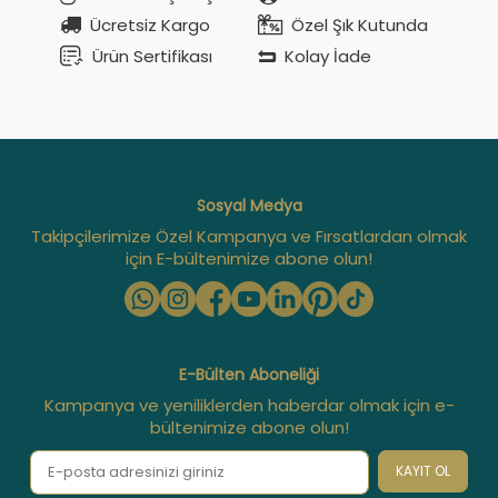
Ücretsiz Kargo
Özel Şık Kutunda
Ürün Sertifikası
Kolay İade
Sosyal Medya
Takipçilerimize Özel Kampanya ve Fırsatlardan olmak
için E-bültenimize abone olun!
E-Bülten Aboneliği
Kampanya ve yeniliklerden haberdar olmak için e-
bültenimize abone olun!
KAYIT OL