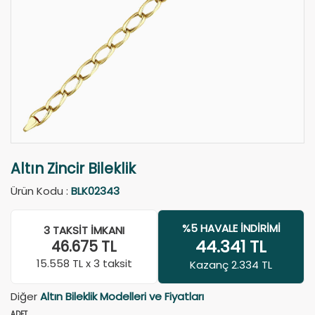
Altın Zincir Bileklik
Ürün Kodu :
BLK02343
%5 HAVALE İNDIRIMI
3 TAKSIT İMKANI
44.341
TL
46.675
TL
15.558
TL x 3 taksit
Kazanç 2.334 TL
Diğer
Altın Bileklik Modelleri ve Fiyatları
ADET