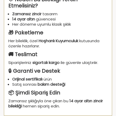
Etmelisiniz?
Zamansız zincir
tasarım
14 ayar altın
güvencesi
Her döneme uyumlu klasik şıklık
🎁 Paketleme
Her bileklik, özel
Hoşhanlı Kuyumculuk
kutusunda
özenle hazırlanır.
🚚 Teslimat
Siparişleriniz
sigortalı kargo
ile güvenle ulaştırılır.
🔒 Garanti ve Destek
Orijinal sertifikalı
ürün
Satış sonrası
bakım desteği
📦 Şimdi Sipariş Edin
Zamansız şıklığıyla öne çıkan bu
14 ayar altın zincir
bilekliği
hemen sipariş edin.