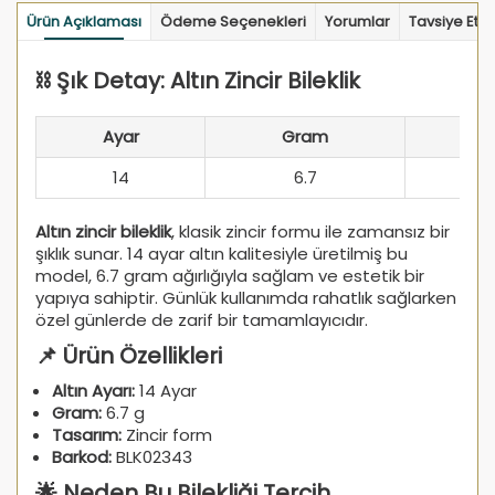
Ürün Açıklaması
Ödeme Seçenekleri
Yorumlar
Tavsiye Et
⛓️ Şık Detay: Altın Zincir Bileklik
Ayar
Gram
14
6.7
Altın zincir bileklik
, klasik zincir formu ile zamansız bir
şıklık sunar. 14 ayar altın kalitesiyle üretilmiş bu
model, 6.7 gram ağırlığıyla sağlam ve estetik bir
yapıya sahiptir. Günlük kullanımda rahatlık sağlarken
özel günlerde de zarif bir tamamlayıcıdır.
📌 Ürün Özellikleri
Altın Ayarı:
14 Ayar
Gram:
6.7 g
Tasarım:
Zincir form
Barkod:
BLK02343
🌟 Neden Bu Bilekliği Tercih