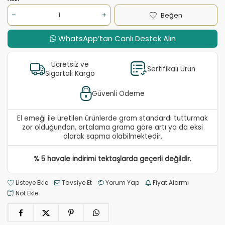
Beğen
WhatsApp’tan Canlı Destek Alın
Ücretsiz ve
Sertifikalı Ürün
Sigortalı Kargo
Güvenli Ödeme
El emeği ile üretilen ürünlerde gram standardı tutturmak
zor olduğundan, ortalama grama göre artı ya da eksi
olarak sapma olabilmektedir.
% 5 havale indirimi tektaşlarda geçerli değildir.
Listeye Ekle
Tavsiye Et
Yorum Yap
Fiyat Alarmı
Not Ekle