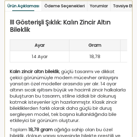
Ürün Açıklaması
Ödeme Seçenekleri
Yorumlar
Tavsiye Et
⛓️ Gösterişli Şıklık: Kalın Zincir Altın
Bileklik
Ayar
Gram
14 Ayar
18,78
Kalın zincir altın bileklik
, güçlü tasarımı ve dikkat
çekici görünümüyle modern mücevher anlayışını
yansıtan özel modeller arasında yer alır. 14 ayar
altının sıcak ışıltısını büyük ve hacimli zincir halkalarla
buluşturan bu tasarım, stiline iddialı bir dokunuş
katmak isteyenler için hazırlanmıştır. Klasik zincir
bilekliklerden farklı olarak daha güçlü bir duruş
sergileyen model, tek başına kullanıldığında bile
etkileyici bir görünüm oluşturur.
Toplam
18,78 gram
ağırlığa sahip olan bu özel
bileklik, dolgun yapısı sayesinde bilekte prestijli ve