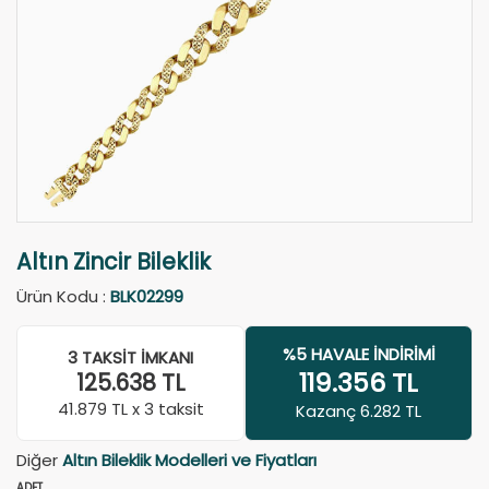
Altın Zincir Bileklik
Ürün Kodu :
BLK02299
%5 HAVALE İNDIRIMI
3 TAKSIT İMKANI
119.356
TL
125.638
TL
41.879
TL x 3 taksit
Kazanç 6.282 TL
Diğer
Altın Bileklik Modelleri ve Fiyatları
ADET