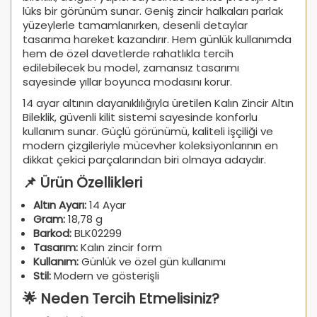
lüks bir görünüm sunar. Geniş zincir halkaları parlak
yüzeylerle tamamlanırken, desenli detaylar
tasarıma hareket kazandırır. Hem günlük kullanımda
hem de özel davetlerde rahatlıkla tercih
edilebilecek bu model, zamansız tasarımı
sayesinde yıllar boyunca modasını korur.
14 ayar altının dayanıklılığıyla üretilen Kalın Zincir Altın
Bileklik, güvenli kilit sistemi sayesinde konforlu
kullanım sunar. Güçlü görünümü, kaliteli işçiliği ve
modern çizgileriyle mücevher koleksiyonlarının en
dikkat çekici parçalarından biri olmaya adaydır.
📌 Ürün Özellikleri
Altın Ayarı:
14 Ayar
Gram:
18,78 g
Barkod:
BLK02299
Tasarım:
Kalın zincir form
Kullanım:
Günlük ve özel gün kullanımı
Stil:
Modern ve gösterişli
🌟 Neden Tercih Etmelisiniz?