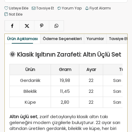
Listeye Ekle
Tavsiye Et
Yorum Yap
Fiyat Alarmı
Not Ekle
Ürün Açıklaması
Ödeme Seçenekleri
Yorumlar
Tavsiye Et
🌞 Klasik Işıltının Zarafeti: Altın Üçlü Set
Ürün
Gram
Ayar
Tür
Gerdanlık
19,98
22
Sarı Altın
Bileklik
11,45
22
Sarı Altın
Küpe
2,80
22
Sarı Altın
Altın üçlü set
, zarif detaylarıyla klasik altın takı
geleneğini modern çizgilerle buluşturur. 22 ayar sarı
altından üretilen gerdanlık, bileklik ve küpe, her biri