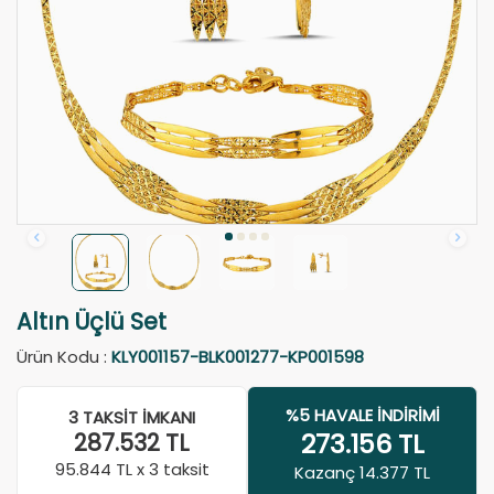
Altın Üçlü Set
Ürün Kodu :
KLY001157-BLK001277-KP001598
%5 HAVALE İNDIRIMI
3 TAKSIT İMKANI
273.156
TL
287.532
TL
95.844
TL x 3 taksit
Kazanç 14.377 TL