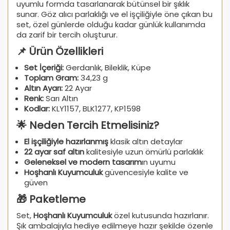
uyumlu formda tasarlanarak bütünsel bir şıklık
sunar. Göz alıcı parlaklığı ve el işçiliğiyle öne çıkan bu
set, özel günlerde olduğu kadar günlük kullanımda
da zarif bir tercih oluşturur.
📌 Ürün Özellikleri
Set İçeriği:
Gerdanlık, Bileklik, Küpe
Toplam Gram:
34,23 g
Altın Ayarı:
22 Ayar
Renk:
Sarı Altın
Kodlar:
KLY1157, BLK1277, KP1598
🌟 Neden Tercih Etmelisiniz?
El işçiliğiyle hazırlanmış
klasik altın detaylar
22 ayar saf altın
kalitesiyle uzun ömürlü parlaklık
Geleneksel ve modern tasarım
ın uyumu
Hoşhanlı Kuyumculuk
güvencesiyle kalite ve
güven
🎁 Paketleme
Set,
Hoşhanlı Kuyumculuk
özel kutusunda hazırlanır.
Şık ambalajıyla hediye edilmeye hazır şekilde özenle