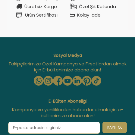
Ücretsiz Kargo
Özel Şık Kutunda
Ürün Sertifikası
Kolay İade
Sosyal Medya
Takipçilerimize Özel Kampanya ve Fırsatlardan olmak
için E-bültenimize abone olun!
E-Bülten Aboneliği
Kampanya ve yeniliklerden haberdar olmak için e-
bültenimize abone olun!
KAYIT OL