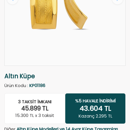
Altın Küpe
Ürün Kodu :
KP01186
%5 HAVALE İNDIRIMI
3 TAKSIT İMKANI
43.604
TL
45.899
TL
15.300
TL x 3 taksit
Kazanç 2.295 TL
Diğer
Altın Küpe Modelleri ve 14 Ayar Küpe Tasarımları