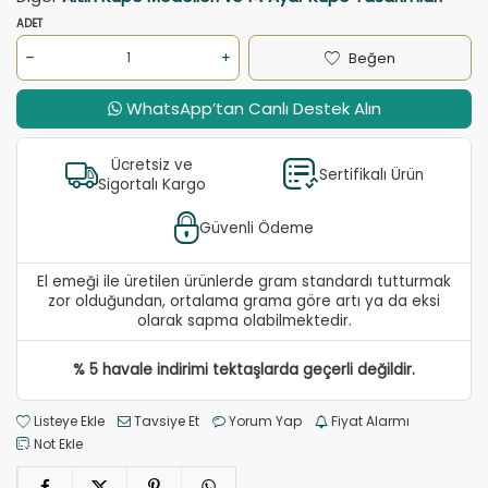
ADET
Beğen
WhatsApp’tan Canlı Destek Alın
Ücretsiz ve
Sertifikalı Ürün
Sigortalı Kargo
Güvenli Ödeme
El emeği ile üretilen ürünlerde gram standardı tutturmak
zor olduğundan, ortalama grama göre artı ya da eksi
olarak sapma olabilmektedir.
% 5 havale indirimi tektaşlarda geçerli değildir.
Listeye Ekle
Tavsiye Et
Yorum Yap
Fiyat Alarmı
Not Ekle