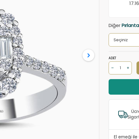
17.1
Diğer
Pırlant
ADET
Ücr
Sigor
El emeği il