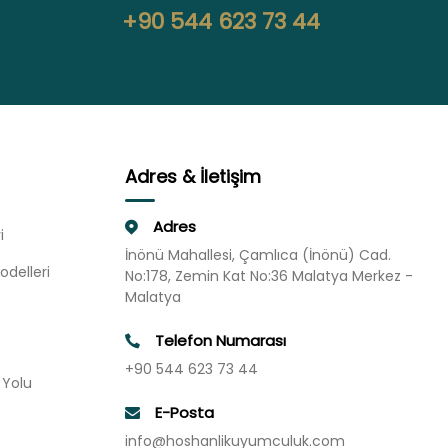
+90 544 623 73 44
Adres & İletişim
Adres
i
İnönü Mahallesi, Çamlıca (İnönü) Cad.
odelleri
No:178, Zemin Kat No:36 Malatya Merkez -
Malatya
Telefon Numarası
+90 544 623 73 44
u Yolu
E-Posta
info@hoshanlikuyumculuk.com