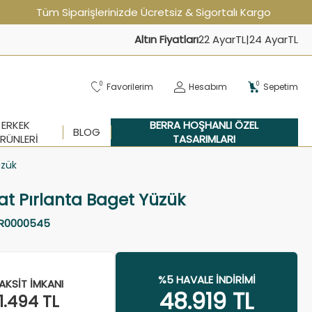
Tüm Siparişlerinizde Ücretsiz & Sigortalı Kargo
Altın Fiyatları
22 Ayar
TL
|
24 Ayar
TL
0
0
Favorilerim
Hesabım
Sepetim
ERKEK
BERRA HOŞHANLI ÖZEL
BLOG
RÜNLERI
TASARIMLARI
üzük
at Pırlanta Baget Yüzük
R0000545
%5 HAVALE İNDIRIMI
AKSIT İMKANI
48.919
TL
1.494
TL