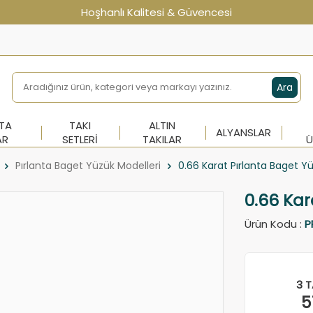
Hoşhanlı Kalitesi & Güvencesi
Ara
NTA
TAKI
ALTIN
ALYANSLAR
AR
SETLERI
TAKILAR
Ü
Pırlanta Baget Yüzük Modelleri
0.66 Karat Pırlanta Baget Y
0.66 Kar
Ürün Kodu :
P
3 T
5