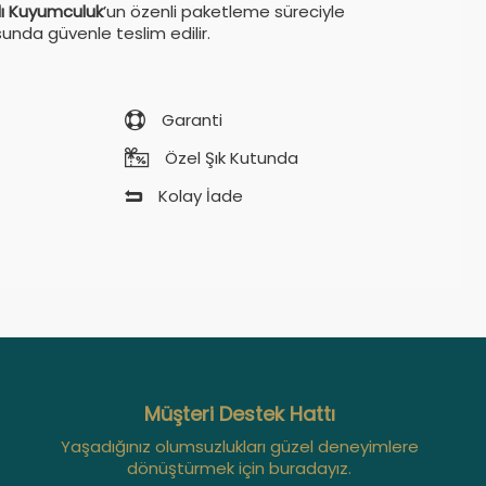
ı Kuyumculuk
’un özenli paketleme süreciyle
sunda güvenle teslim edilir.
Garanti
Özel Şık Kutunda
Kolay İade
Müşteri Destek Hattı
Yaşadığınız olumsuzlukları güzel deneyimlere
dönüştürmek için buradayız.