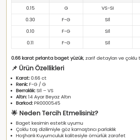
0.15
G
VS-SI
0.30
F-G
SI1
0.10
F-G
SI1
0.11
F-G
SI1
0.66 karat pırlanta baget yüzük
, zarif detayları ve çokl
📌 Ürün Özellikleri
Karat:
0.66 ct
Renk:
F-G / G
Berraklık:
SI1 – VS
Altın:
14 Ayar Beyaz Altın
Barkod:
PR0000545
🌟 Neden Tercih Etmelisiniz?
Baget kesimin estetik uyumu
Çoklu taş dizilimiyle göz kamaştırıcı parlaklık
Hoşhanlı Kuyumculuk kalitesiyle ömürlük zarafet