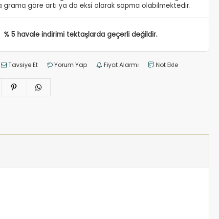
 grama göre artı ya da eksi olarak sapma olabilmektedir.
% 5 havale indirimi tektaşlarda geçerli değildir.
Tavsiye Et
Yorum Yap
Fiyat Alarmı
Not Ekle