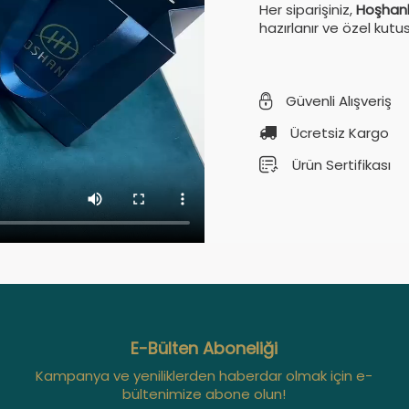
Her siparişiniz,
Hoşhanl
hazırlanır ve özel kutu
Güvenli Alışveriş
Ücretsiz Kargo
Ürün Sertifikası
E-Bülten Aboneliği
Kampanya ve yeniliklerden haberdar olmak için e-
bültenimize abone olun!