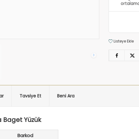
ortalama
Listeye Ekle
ar
Tavsiye Et
Beni Ara
ta Baget Yüzük
Barkod