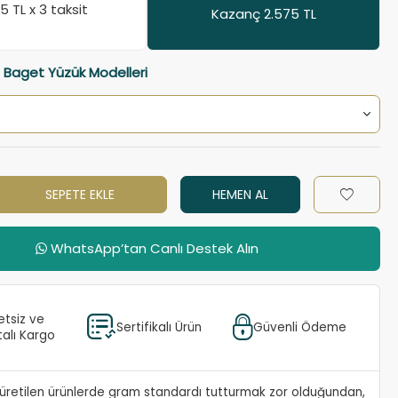
65
TL x 3 taksit
Kazanç 2.575 TL
a Baget Yüzük Modelleri
SEPETE EKLE
HEMEN AL
WhatsApp’tan Canlı Destek Alın
etsiz ve
Sertifikalı Ürün
Güvenli Ödeme
talı Kargo
e üretilen ürünlerde gram standardı tutturmak zor olduğundan,