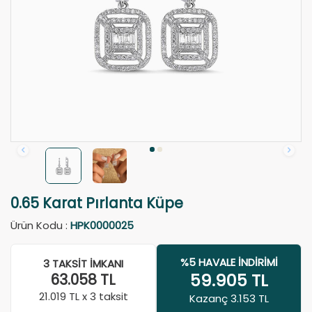
0.65 Karat Pırlanta Küpe
Ürün Kodu :
HPK0000025
%5 HAVALE İNDIRIMI
3 TAKSIT İMKANI
59.905
TL
63.058
TL
21.019
TL x 3 taksit
Kazanç 3.153 TL