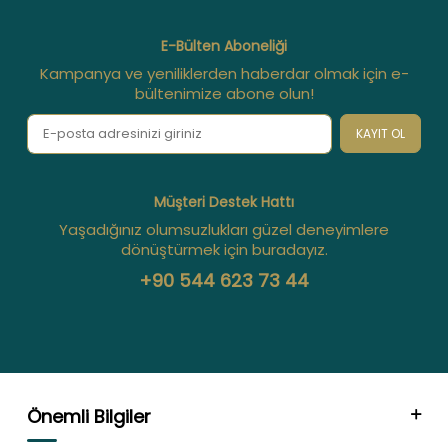
E-Bülten Aboneliği
Kampanya ve yeniliklerden haberdar olmak için e-
bültenimize abone olun!
KAYIT OL
Müşteri Destek Hattı
Yaşadığınız olumsuzlukları güzel deneyimlere
dönüştürmek için buradayız.
+90 544 623 73 44
Önemli Bilgiler