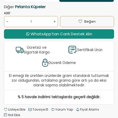
Diğer
Pırlanta Küpeler
ADET
Beğen
WhatsApp’tan Canlı Destek Alın
Ücretsiz ve
Sertifikalı Ürün
Sigortalı Kargo
Güvenli Ödeme
El emeği ile üretilen ürünlerde gram standardı tutturmak
zor olduğundan, ortalama grama göre artı ya da eksi
olarak sapma olabilmektedir.
% 5 havale indirimi tektaşlarda geçerli değildir.
Listeye Ekle
Tavsiye Et
Yorum Yap
Fiyat Alarmı
Not Ekle