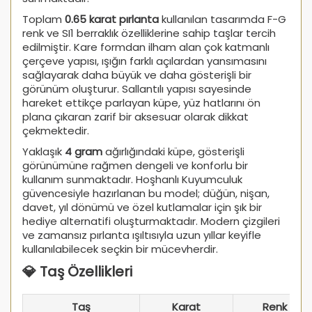
Toplam
0.65 karat pırlanta
kullanılan tasarımda F-G
renk ve SI1 berraklık özelliklerine sahip taşlar tercih
edilmiştir. Kare formdan ilham alan çok katmanlı
çerçeve yapısı, ışığın farklı açılardan yansımasını
sağlayarak daha büyük ve daha gösterişli bir
görünüm oluşturur. Sallantılı yapısı sayesinde
hareket ettikçe parlayan küpe, yüz hatlarını ön
plana çıkaran zarif bir aksesuar olarak dikkat
çekmektedir.
Yaklaşık
4 gram
ağırlığındaki küpe, gösterişli
görünümüne rağmen dengeli ve konforlu bir
kullanım sunmaktadır. Hoşhanlı Kuyumculuk
güvencesiyle hazırlanan bu model; düğün, nişan,
davet, yıl dönümü ve özel kutlamalar için şık bir
hediye alternatifi oluşturmaktadır. Modern çizgileri
ve zamansız pırlanta ışıltısıyla uzun yıllar keyifle
kullanılabilecek seçkin bir mücevherdir.
💎 Taş Özellikleri
Taş
Karat
Renk