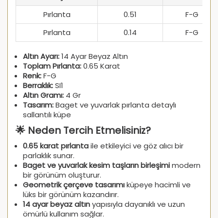
Pırlanta
0.51
F-G
Pırlanta
0.14
F-G
Altın Ayarı:
14 Ayar Beyaz Altın
Toplam Pırlanta:
0.65 Karat
Renk:
F-G
Berraklık:
SI1
Altın Gramı:
4 Gr
Tasarım:
Baget ve yuvarlak pırlanta detaylı
sallantılı küpe
🌟 Neden Tercih Etmelisiniz?
0.65 karat pırlanta
ile etkileyici ve göz alıcı bir
parlaklık sunar.
Baget ve yuvarlak kesim taşların birleşimi
modern
bir görünüm oluşturur.
Geometrik çerçeve tasarımı
küpeye hacimli ve
lüks bir görünüm kazandırır.
14 ayar beyaz altın
yapısıyla dayanıklı ve uzun
ömürlü kullanım sağlar.