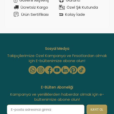
Güvenli Alışveriş
Garanti
Ücretsiz Kargo
Özel Şık Kutunda
Ürün Sertifikası
Kolay İade
Sosyal Medya
Takipçilerimize Özel Kampanya ve Fırsatlardan olmak
için E-bültenimize abone olun!
E-Bülten Aboneliği
Kampanya ve yeniliklerden haberdar olmak için e-
bültenimize abone olun!
KAYIT OL