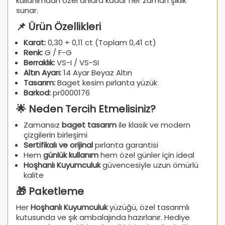
kullanımdan özel anlara kadar her zaman şıklık
sunar.
📌 Ürün Özellikleri
Karat:
0,30 + 0,11 ct (Toplam 0,41 ct)
Renk:
G / F-G
Berraklık:
VS-I / VS-SI
Altın Ayarı:
14 Ayar Beyaz Altın
Tasarım:
Baget kesim pırlanta yüzük
Barkod:
pr0000176
🌟 Neden Tercih Etmelisiniz?
Zamansız
baget tasarım
ile klasik ve modern
çizgilerin birleşimi
Sertifikalı ve orijinal
pırlanta garantisi
Hem
günlük kullanım
hem özel günler için ideal
Hoşhanlı Kuyumculuk
güvencesiyle uzun ömürlü
kalite
🎁 Paketleme
Her
Hoşhanlı Kuyumculuk
yüzüğü, özel tasarımlı
kutusunda ve şık ambalajında hazırlanır. Hediye