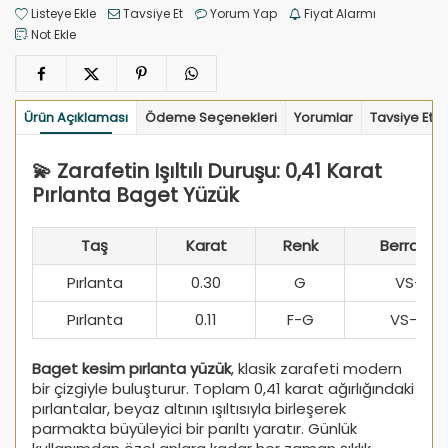
Listeye Ekle
Tavsiye Et
Yorum Yap
Fiyat Alarmı
Not Ekle
Ürün Açıklaması
Ödeme Seçenekleri
Yorumlar
Tavsiye Et
💫 Zarafetin Işıltılı Duruşu: 0,41 Karat
Pırlanta Baget Yüzük
Taş
Karat
Renk
Berraklık
Pırlanta
0.30
G
VS-I
Pırlanta
0.11
F-G
VS-SI
Baget kesim pırlanta yüzük
, klasik zarafeti modern
bir çizgiyle buluşturur. Toplam 0,41 karat ağırlığındaki
pırlantalar, beyaz altının ışıltısıyla birleşerek
parmakta büyüleyici bir parıltı yaratır. Günlük