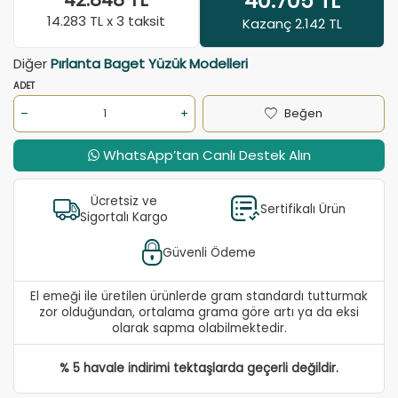
40.705
TL
42.848
TL
14.283
TL x 3 taksit
Kazanç 2.142 TL
Diğer
Pırlanta Baget Yüzük Modelleri
ADET
Beğen
WhatsApp’tan Canlı Destek Alın
Ücretsiz ve
Sertifikalı Ürün
Sigortalı Kargo
Güvenli Ödeme
El emeği ile üretilen ürünlerde gram standardı tutturmak
zor olduğundan, ortalama grama göre artı ya da eksi
olarak sapma olabilmektedir.
% 5 havale indirimi tektaşlarda geçerli değildir.