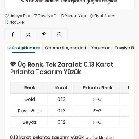
% 5 havale indirimi tektaşlarda geçerli değildir.
Listeye Ekle
Tavsiye Et
Yorum Yap
Fiyat Alarmı
Not Ekle
Ürün Açıklaması
Ödeme Seçenekleri
Yorumlar
Tavsiye Et
💖 Üç Renk, Tek Zarafet: 0.13 Karat
Pırlanta Tasarım Yüzük
Renk
Karat
Pırlanta Renk
Berra
Gold
0.13
F-G
SI
Rose Gold
0.13
F-G
SI
Beyaz
0.12
F-G
SI
0.13 karat pırlanta tasarım yüzük
, üç farklı altın