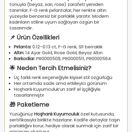
tonuyla (beyaz, sarı, rose) zarafeti yeniden
tanımlar. F-G renk pırlantalar, her renkte altın
yüzeyde benzersiz bir parlaklık yaratır. Modern
kadınların stiline uyum sağlayan özgün bir
tasarımdır.
📌 Ürün Özellikleri
Pırlanta:
0.12–0.13 ct, F-G renk, SI1 berraklık
Altın:
14 Ayar Gold, Rose Gold, Beyaz Altın
Barkodlar:
PR0000509, PR0000511, PR0000564
🌟 Neden Tercih Etmelisiniz?
Üç farklı renk seçeneğiyle kişisel stil özgürlüğü
Her ortamda sade ama etkileyici görünüm
Hoşhanlı Kuyumculuk’un zarif el işçiliğiyle
tasarlanmıştır
🎁 Paketleme
Yüzüğünüz
Hoşhanlı Kuyumculuk
özel kutusunda,
sertifikasıyla birlikte hazırlanır. Kadife detaylar taşın
parlaklığını korur, hediye olarak sunmak için zarif bir
görünüm oluşturur.