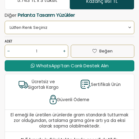
5.743
TL x 3 taksit
Kazanç 861 TL
Diğer
Pırlanta Tasarım Yüzükler
ADET
Beğen
WhatsApp’tan Canlı Destek Alın
Ücretsiz ve
Sertifikalı Ürün
Sigortalı Kargo
Güvenli Ödeme
El emeği ile üretilen ürünlerde gram standardı tutturmak
zor olduğundan, ortalama grama göre artı ya da eksi
olarak sapma olabilmektedir.