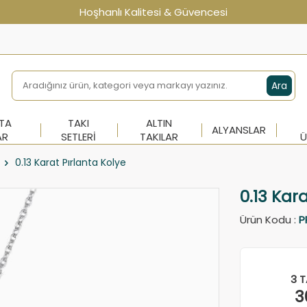
Hoşhanlı Kalitesi & Güvencesi
Ara
NTA
TAKI
ALTIN
ALYANSLAR
AR
SETLERI
TAKILAR
Ü
0.13 Karat Pırlanta Kolye
0.13 Kar
Ürün Kodu :
P
3 T
3