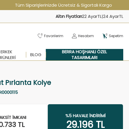
Tüm Siparişlerinizde Ücretsiz & Sigortalı Kargo
Altın Fiyatları
22 Ayar
TL
|
24 Ayar
TL
0
0
Favorilerim
Hesabım
Sepetim
ERKEK
BERRA HOŞHANLI ÖZEL
BLOG
RÜNLERI
TASARIMLARI
at Pırlanta Kolye
R0000115
%5 HAVALE İNDIRIMI
AKSIT İMKANI
29.196
TL
0.733
TL