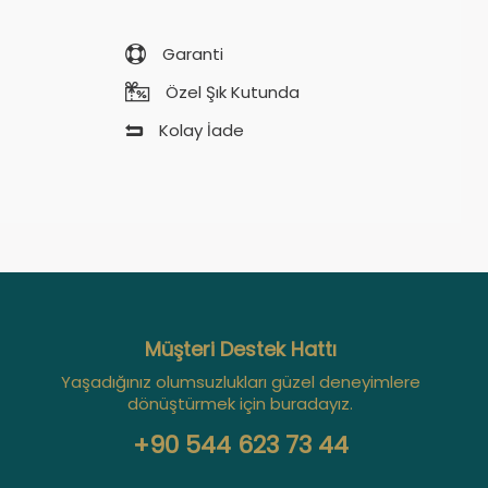
Garanti
Özel Şık Kutunda
Kolay İade
Müşteri Destek Hattı
Yaşadığınız olumsuzlukları güzel deneyimlere
dönüştürmek için buradayız.
+90 544 623 73 44