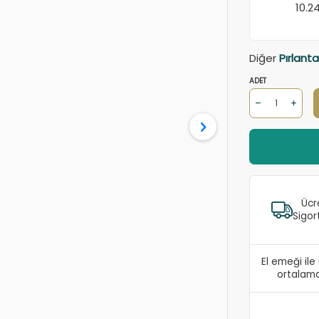
10.2
Diğer
Pırlanta
ADET
Ücr
Sigor
El emeği il
ortalama