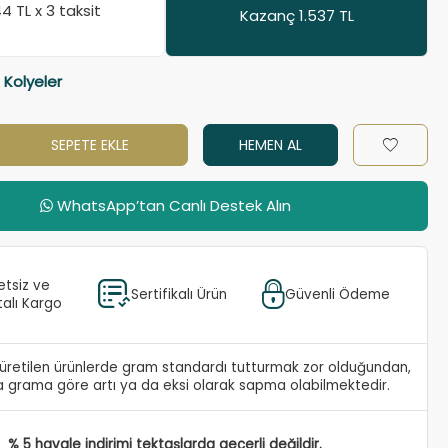
44
TL x 3 taksit
Kazanç 1.537 TL
 Kolyeler
SEPETE EKLE
HEMEN AL
WhatsApp’tan Canlı Destek Alın
etsiz ve
Sertifikalı Ürün
Güvenli Ödeme
talı Kargo
e üretilen ürünlerde gram standardı tutturmak zor olduğundan,
 grama göre artı ya da eksi olarak sapma olabilmektedir.
% 5 havale indirimi tektaşlarda geçerli değildir.