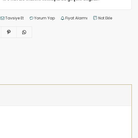
Tavsiye Et
Yorum Yap
Fiyat Alarmı
Not Ekle