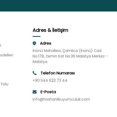
Adres & İletişim
Adres
i
İnönü Mahallesi, Çamlıca (İnönü) Cad.
odelleri
No:178, Zemin Kat No:36 Malatya Merkez -
Malatya
Telefon Numarası
+90 544 623 73 44
u Yolu
E-Posta
info@hoshanlikuyumculuk.com