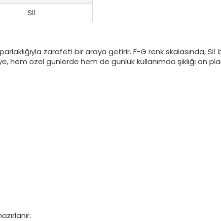
SI1
 parlaklığıyla zarafeti bir araya getirir. F-G renk skalasında, SI1 
e, hem özel günlerde hem de günlük kullanımda şıklığı ön plan
zırlanır.