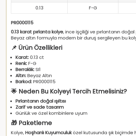
0.13
F-G
PR0000115
0.13 karat pırlanta kolye
, ince işçiliği ve pırlantanın doğal
Beyaz altın formuyla modern bir duruş sergileyen bu koly
📌 Ürün Özellikleri
Karat:
0.13 ct
Renk:
F-G
Berraklık:
SI1
Altın:
Beyaz Altın
Barkod:
PR0000115
🌟 Neden Bu Kolyeyi Tercih Etmelisiniz?
Pırlantanın doğal ışıltısı
Zarif ve sade tasarım
Günlük ve özel kombinlere uyum
🎁 Paketleme
Kolye,
Hoşhanlı Kuyumculuk
özel kutusunda şık biçimde ha