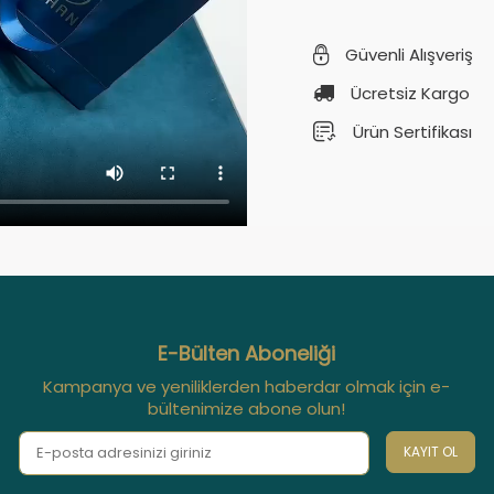
Güvenli Alışveriş
Ücretsiz Kargo
Ürün Sertifikası
E-Bülten Aboneliği
Kampanya ve yeniliklerden haberdar olmak için e-
bültenimize abone olun!
KAYIT OL