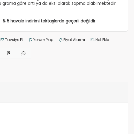
 grama göre artı ya da eksi olarak sapma olabilmektedir.
% 5 havale indirimi tektaşlarda geçerli değildir.
Tavsiye Et
Yorum Yap
Fiyat Alarmı
Not Ekle