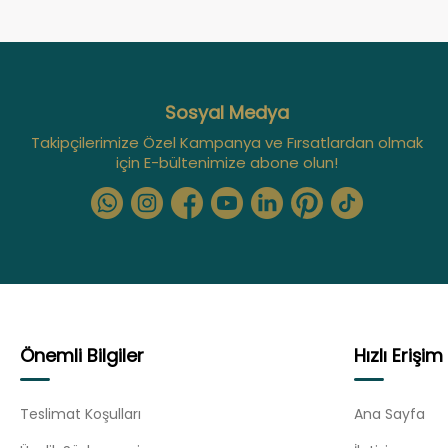
Sosyal Medya
Takipçilerimize Özel Kampanya ve Fırsatlardan olmak
için E-bültenimize abone olun!
Önemli Bilgiler
Hızlı Erişim
Teslimat Koşulları
Ana Sayfa