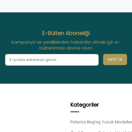
E-Bülten Aboneliği
Kampanya ve yeniliklerden haberdar olmak için e-
bültenimize abone olun!
KAYIT OL
Kategoriler
Pırlanta Beştaş Yüzük Modeller