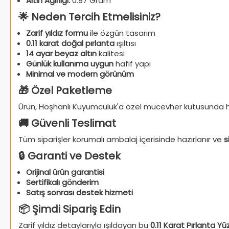
Altın Ağırlığı:
0.97 Gram
🌟 Neden Tercih Etmelisiniz?
Zarif yıldız formu
ile özgün tasarım
0.11 karat doğal pırlanta
ışıltısı
14 ayar beyaz altın
kalitesi
Günlük kullanıma uygun
hafif yapı
Minimal ve modern görünüm
🎁 Özel Paketleme
Ürün, Hoşhanlı Kuyumculuk'a özel mücevher kutusunda haz
🚚 Güvenli Teslimat
Tüm siparişler korumalı ambalaj içerisinde hazırlanır ve
s
🔒 Garanti ve Destek
Orijinal ürün garantisi
Sertifikalı gönderim
Satış sonrası destek hizmeti
📦 Şimdi Sipariş Edin
Zarif yıldız detaylarıyla ışıldayan bu
0.11 Karat Pırlanta Yü