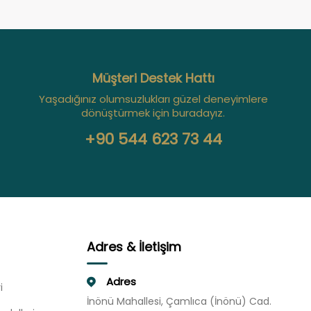
Müşteri Destek Hattı
Yaşadığınız olumsuzlukları güzel deneyimlere
dönüştürmek için buradayız.
+90 544 623 73 44
Adres & İletişim
Adres
i
İnönü Mahallesi, Çamlıca (İnönü) Cad.