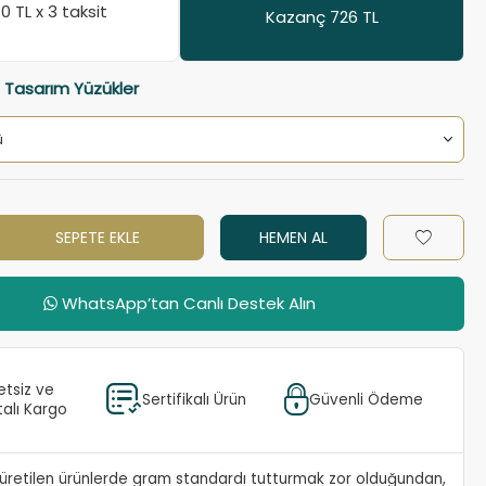
40
TL x 3 taksit
Kazanç 726 TL
a Tasarım Yüzükler
SEPETE EKLE
HEMEN AL
WhatsApp’tan Canlı Destek Alın
etsiz ve
Sertifikalı Ürün
Güvenli Ödeme
talı Kargo
e üretilen ürünlerde gram standardı tutturmak zor olduğundan,