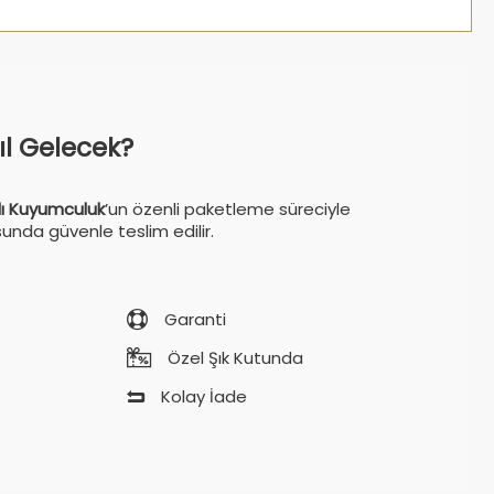
sıl Gelecek?
ı Kuyumculuk
’un özenli paketleme süreciyle
sunda güvenle teslim edilir.
Garanti
Özel Şık Kutunda
Kolay İade