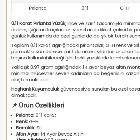
Pırlanta
0.11
G-H
0.11 Karat Pırlanta Yüzük
, ince ve zarif tasarımıyla mini
dizilimi, ışığı farklı açılardan yansıtarak dikkat çekici 
günlük kullanımda da özel günlerde de şık bir tercih sun
Toplam 0.11 karat ağırlığındaki pırlantalar, G-H renk ve SI
parmakta son derece zarif dururken, yıldızları andıran ta
başına kullanılabileceği gibi farklı yüzüklerle kombinlene
Yaklaşık 0.97 gram ağırlığındaki 14 ayar beyaz altın montü
minimal mücevher seven kadınların da beğenisini kazanan
oluşturmaktadır.
Hoşhanlı Kuyumculuk
güvencesiyle sunulan bu özel tasarı
almaktadır.
📌 Ürün Özellikleri
Pırlanta:
0.11 Karat
Renk:
G-H
Berraklık:
SI1
Altın Ayarı:
14 Ayar Beyaz Altın