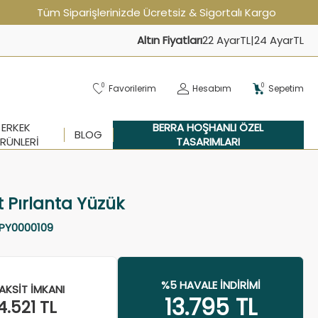
Tüm Siparişlerinizde Ücretsiz & Sigortalı Kargo
Altın Fiyatları
22 Ayar
TL
|
24 Ayar
TL
0
0
Favorilerim
Hesabım
Sepetim
ERKEK
BERRA HOŞHANLI ÖZEL
BLOG
RÜNLERI
TASARIMLARI
at Pırlanta Yüzük
PY0000109
%5 HAVALE İNDIRIMI
AKSIT İMKANI
13.795
TL
4.521
TL