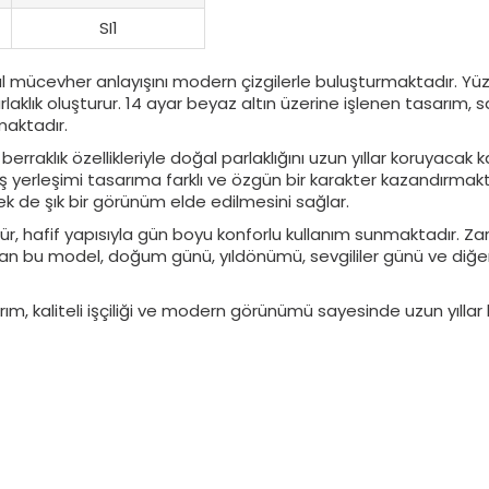
SI1
mal mücevher anlayışını modern çizgilerle buluşturmaktadır. Y
bir parlaklık oluşturur. 14 ayar beyaz altın üzerine işlenen ta
maktadır.
1 berraklık özellikleriyle doğal parlaklığını uzun yıllar koruyaca
ş yerleşimi tasarıma farklı ve özgün bir karakter kazandırmakt
rek de şık bir görünüm elde edilmesini sağlar.
r, hafif yapısıyla gün boyu konforlu kullanım sunmaktadır. Zari
 bu model, doğum günü, yıldönümü, sevgililer günü ve diğer öz
m, kaliteli işçiliği ve modern görünümü sayesinde uzun yıllar 