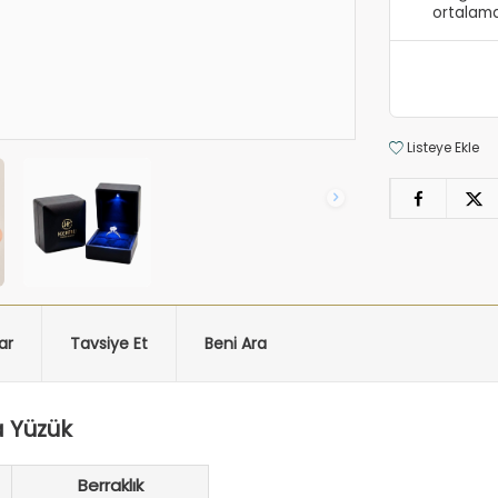
ortalama
Listeye Ekle
ar
Tavsiye Et
Beni Ara
a Yüzük
Berraklık