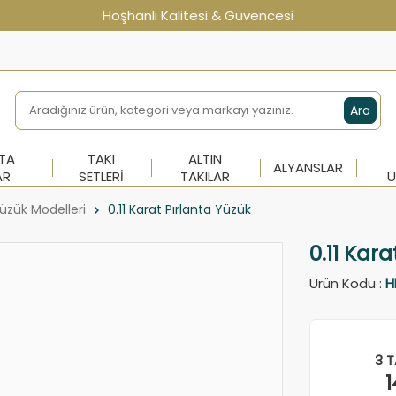
Hoşhanlı Kalitesi & Güvencesi
Ara
NTA
TAKI
ALTIN
ALYANSLAR
AR
SETLERI
TAKILAR
Ü
üzük Modelleri
0.11 Karat Pırlanta Yüzük
0.11 Kar
Ürün Kodu :
H
3 T
1