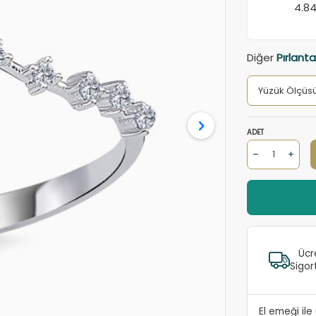
4.8
Diğer
Pırlant
ADET
Ücr
Sigor
El emeği il