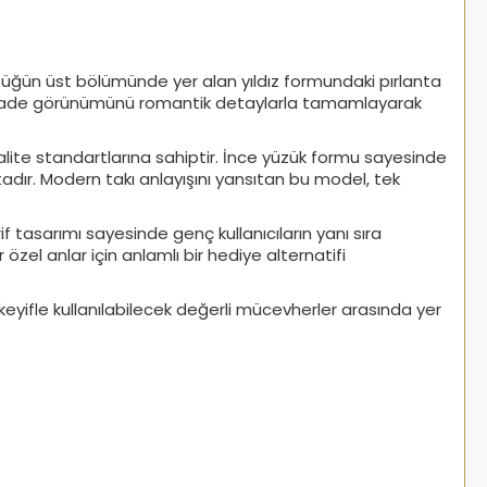
üzüğün üst bölümünde yer alan yıldız formundaki pırlanta
sarım, sade görünümünü romantik detaylarla tamamlayarak
k kalite standartlarına sahiptir. İnce yüzük formu sayesinde
adır. Modern takı anlayışını yansıtan bu model, tek
f tasarımı sayesinde genç kullanıcıların yanı sıra
el anlar için anlamlı bir hediye alternatifi
keyifle kullanılabilecek değerli mücevherler arasında yer