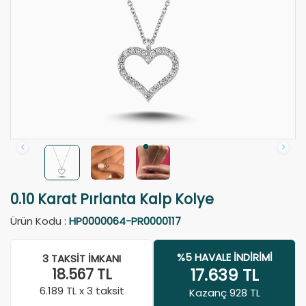
0.10 Karat Pırlanta Kalp Kolye
Ürün Kodu :
HP0000064-PR0000117
%5 HAVALE İNDIRIMI
3 TAKSIT İMKANI
17.639
TL
18.567
TL
6.189
TL x 3 taksit
Kazanç 928 TL