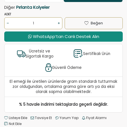
Diğer
Pırlanta Kolyeler
ADET
Beğen
WhatsApp’tan Canlı Destek Alın
Ücretsiz ve
Sertifikalı Ürün
Sigortalı Kargo
Güvenli Ödeme
El emeği ile üretilen ürünlerde gram standardı tutturmak
zor olduğundan, ortalama grama göre artı ya da eksi
olarak sapma olabilmektedir.
% 5 havale indirimi tektaşlarda geçerli değildir.
Listeye Ekle
Tavsiye Et
Yorum Yap
Fiyat Alarmı
Not Ekle