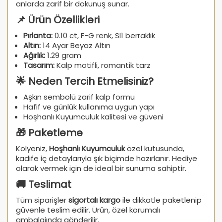
anlarda zarif bir dokunuş sunar.
📌 Ürün Özellikleri
Pırlanta:
0.10 ct, F-G renk, SI1 berraklık
Altın:
14 Ayar Beyaz Altın
Ağırlık:
1.29 gram
Tasarım:
Kalp motifli, romantik tarz
🌟 Neden Tercih Etmelisiniz?
Aşkın sembolü zarif kalp formu
Hafif ve günlük kullanıma uygun yapı
Hoşhanlı Kuyumculuk kalitesi ve güveni
🎁 Paketleme
Kolyeniz,
Hoşhanlı Kuyumculuk
özel kutusunda,
kadife iç detaylarıyla şık biçimde hazırlanır. Hediye
olarak vermek için de ideal bir sunuma sahiptir.
🚚 Teslimat
Tüm siparişler
sigortalı kargo
ile dikkatle paketlenip
güvenle teslim edilir. Ürün, özel korumalı
ambalajında gönderilir.