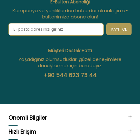
E-Bülten Aboneliği
Kampanya ve yeniliklerden haberdar olmak için e-
bültenimize abone olun!
KAYIT OL
Müşteri Destek Hattı
Yaşadığınız olumsuzlukları güzel deneyimlere
dönüştürmek için buradayız.
+90 544 623 73 44
Önemli Bilgiler
Hızlı Erişim