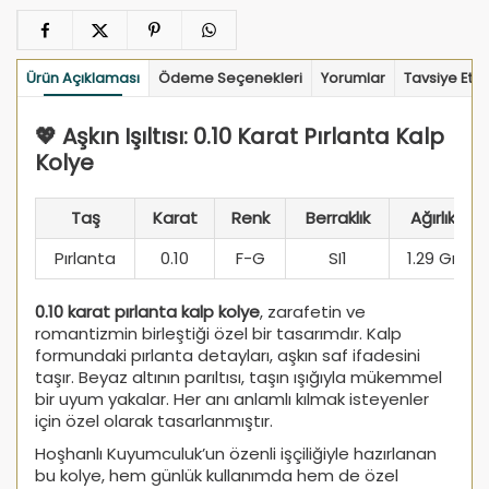
Ürün Açıklaması
Ödeme Seçenekleri
Yorumlar
Tavsiye Et
💖 Aşkın Işıltısı: 0.10 Karat Pırlanta Kalp
Kolye
Taş
Karat
Renk
Berraklık
Ağırlık
Pırlanta
0.10
F-G
SI1
1.29 Gr
0.10 karat pırlanta kalp kolye
, zarafetin ve
romantizmin birleştiği özel bir tasarımdır. Kalp
formundaki pırlanta detayları, aşkın saf ifadesini
taşır. Beyaz altının parıltısı, taşın ışığıyla mükemmel
bir uyum yakalar. Her anı anlamlı kılmak isteyenler
için özel olarak tasarlanmıştır.
Hoşhanlı Kuyumculuk’un özenli işçiliğiyle hazırlanan
bu kolye, hem günlük kullanımda hem de özel