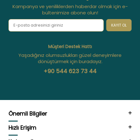
Kampanya ve yeniliklerden haberdar olmak için e-
bültenimize abone olun!
KAYIT OL
Müşteri Destek Hattı
Yaşadığınız olumsuzlukları güzel deneyimlere
dönüştürmek için buradayız.
+90 544 623 73 44
Önemli Bilgiler
Hızlı Erişim