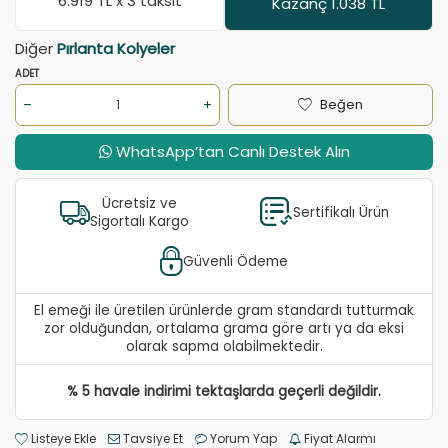
6.919
TL x 3 taksit
Kazanç 1.038 TL
Diğer
Pırlanta Kolyeler
ADET
Beğen
WhatsApp’tan Canlı Destek Alın
Ücretsiz ve
Sertifikalı Ürün
Sigortalı Kargo
Güvenli Ödeme
El emeği ile üretilen ürünlerde gram standardı tutturmak
zor olduğundan, ortalama grama göre artı ya da eksi
olarak sapma olabilmektedir.
% 5 havale indirimi tektaşlarda geçerli değildir.
Listeye Ekle
Tavsiye Et
Yorum Yap
Fiyat Alarmı