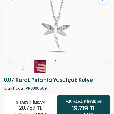
0.07 Karat Pırlanta Yusufçuk Kolye
Ürün Kodu :
PR0000569
%5 HAVALE İNDIRIMI
3 TAKSIT İMKANI
19.719
TL
20.757
TL