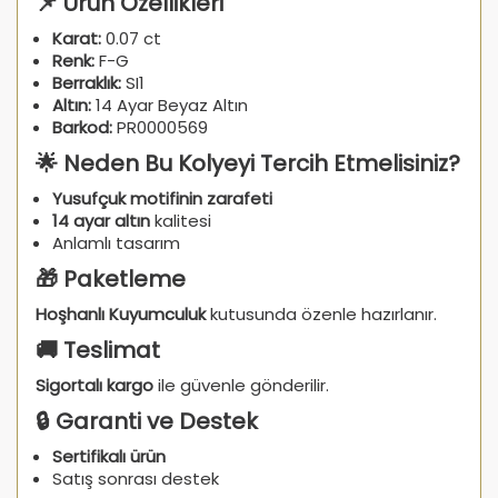
📌 Ürün Özellikleri
Karat:
0.07 ct
Renk:
F-G
Berraklık:
SI1
Altın:
14 Ayar Beyaz Altın
Barkod:
PR0000569
🌟 Neden Bu Kolyeyi Tercih Etmelisiniz?
Yusufçuk motifinin zarafeti
14 ayar altın
kalitesi
Anlamlı tasarım
🎁 Paketleme
Hoşhanlı Kuyumculuk
kutusunda özenle hazırlanır.
🚚 Teslimat
Sigortalı kargo
ile güvenle gönderilir.
🔒 Garanti ve Destek
Sertifikalı ürün
Satış sonrası destek