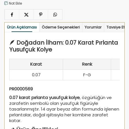
Not Ekle
Ürün Açıklaması
Ödeme Seçenekleri
Yorumlar
Tavsiye Et
🪶 Doğadan İlham: 0.07 Karat Pırlanta
Yusufçuk Kolye
Karat
Renk
0.07
F-G
PR0000569
0.07 karat pırlanta yusufçuk kolye
, özgürlüğün ve
zarafetin sembolü olan yusufçuk figürüyle
tasarlanmıştır. 14 ayar beyaz altın formunda işlenen
pırlantalar, doğal ışıltısıyla her kombine zarafet
katar.