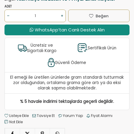
ADET
Beğen
WhatsApp’tan Canlı Destek Alın
Ücretsiz ve
Sertifikalı Ürün
Sigortalı Kargo
Güvenli Ödeme
El emeği ile üretilen ürünlerde gram standardı tutturmak
zor olduğundan, ortalama grama göre artı ya da eksi
olarak sapma olabilmektedir.
% 5 havale indirimi tektaşlarda geçerli değildir.
Listeye Ekle
Tavsiye Et
Yorum Yap
Fiyat Alarmı
Not Ekle