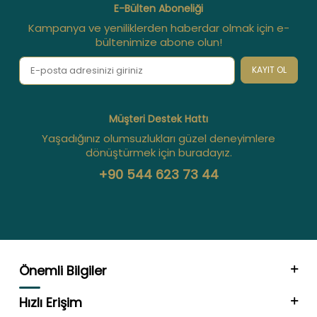
E-Bülten Aboneliği
Kampanya ve yeniliklerden haberdar olmak için e-
bültenimize abone olun!
KAYIT OL
Müşteri Destek Hattı
Yaşadığınız olumsuzlukları güzel deneyimlere
dönüştürmek için buradayız.
+90 544 623 73 44
Önemli Bilgiler
Hızlı Erişim