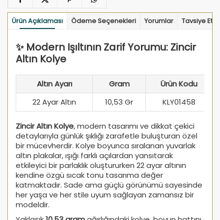
Ürün Açıklaması
Ödeme Seçenekleri
Yorumlar
Tavsiye Et
✨ Modern Işıltının Zarif Yorumu: Zincir
Altın Kolye
Altın Ayarı
Gram
Ürün Kodu
22 Ayar Altın
10,53 Gr
KLY01458
Zincir Altın Kolye
, modern tasarımı ve dikkat çekici
detaylarıyla günlük şıklığı zarafetle buluşturan özel
bir mücevherdir. Kolye boyunca sıralanan yuvarlak
altın plakalar, ışığı farklı açılardan yansıtarak
etkileyici bir parlaklık oluştururken 22 ayar altının
kendine özgü sıcak tonu tasarıma değer
katmaktadır. Sade ama güçlü görünümü sayesinde
her yaşa ve her stile uyum sağlayan zamansız bir
modeldir.
Yaklaşık
10,53 gram
ağırlığındaki kolye, boyun hattını