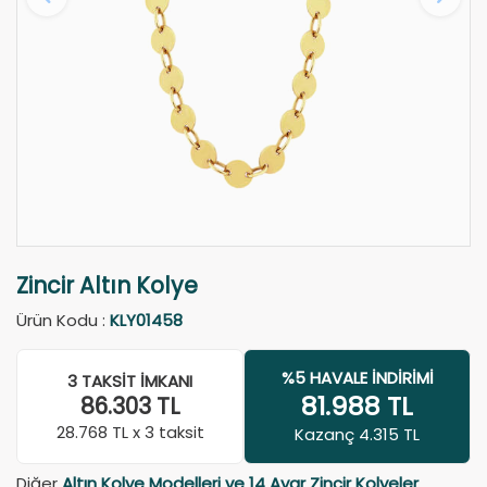
Zincir Altın Kolye
Ürün Kodu :
KLY01458
%5 HAVALE İNDIRIMI
3 TAKSIT İMKANI
81.988
TL
86.303
TL
28.768
TL x 3 taksit
Kazanç 4.315 TL
Diğer
Altın Kolye Modelleri ve 14 Ayar Zincir Kolyeler