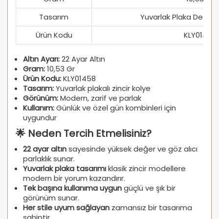
Tasarım
Yuvarlak Plaka Detaylı 
Ürün Kodu
KLY01458
Altın Ayarı:
22 Ayar Altın
Gram:
10,53 Gr
Ürün Kodu:
KLY01458
Tasarım:
Yuvarlak plakalı zincir kolye
Görünüm:
Modern, zarif ve parlak
Kullanım:
Günlük ve özel gün kombinleri için
uygundur
🌟 Neden Tercih Etmelisiniz?
22 ayar altın
sayesinde yüksek değer ve göz alıcı
parlaklık sunar.
Yuvarlak plaka tasarımı
klasik zincir modellere
modern bir yorum kazandırır.
Tek başına kullanıma uygun
güçlü ve şık bir
görünüm sunar.
Her stile uyum sağlayan
zamansız bir tasarıma
sahiptir.