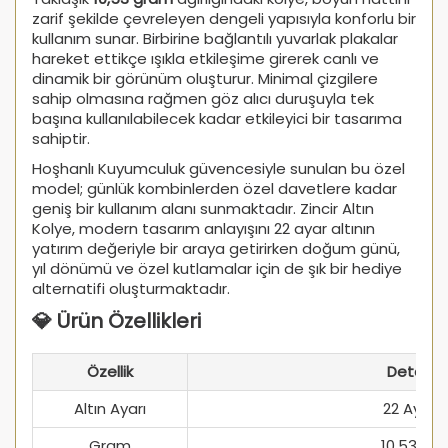
zarif şekilde çevreleyen dengeli yapısıyla konforlu bir
kullanım sunar. Birbirine bağlantılı yuvarlak plakalar
hareket ettikçe ışıkla etkileşime girerek canlı ve
dinamik bir görünüm oluşturur. Minimal çizgilere
sahip olmasına rağmen göz alıcı duruşuyla tek
başına kullanılabilecek kadar etkileyici bir tasarıma
sahiptir.
Hoşhanlı Kuyumculuk güvencesiyle sunulan bu özel
model; günlük kombinlerden özel davetlere kadar
geniş bir kullanım alanı sunmaktadır. Zincir Altın
Kolye, modern tasarım anlayışını 22 ayar altının
yatırım değeriyle bir araya getirirken doğum günü,
yıl dönümü ve özel kutlamalar için de şık bir hediye
alternatifi oluşturmaktadır.
💎 Ürün Özellikleri
Özellik
Detay
Altın Ayarı
22 Ayar
Gram
10,53 Gr