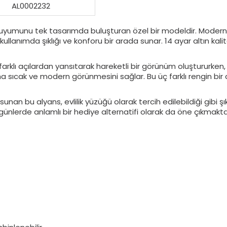
AL0002232
ın uyumunu tek tasarımda buluşturan özel bir modeldir. Modern çi
kullanımda şıklığı ve konforu bir arada sunar. 14 ayar altın kal
arklı açılardan yansıtarak hareketli bir görünüm oluştururken,
ha sıcak ve modern görünmesini sağlar. Bu üç farklı rengin bi
unan bu alyans, evlilik yüzüğü olarak tercih edilebildiği gibi şı
ünlerde anlamlı bir hediye alternatifi olarak da öne çıkmakta