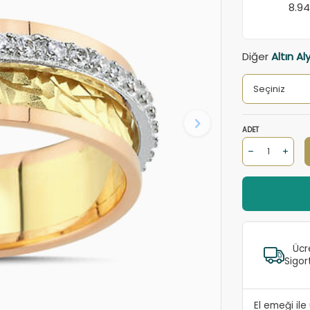
8.9
Diğer
Altın Al
ADET
Ücr
Sigor
El emeği il