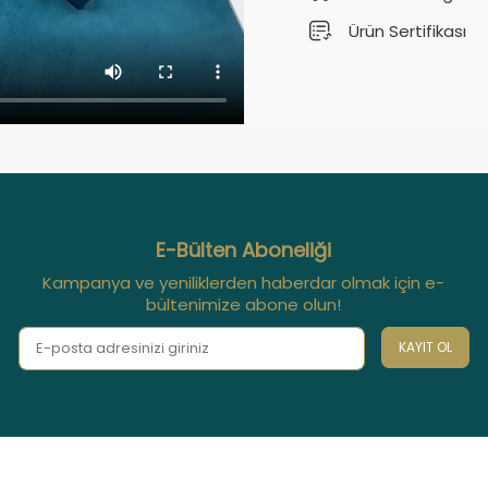
Ürün Sertifikası
E-Bülten Aboneliği
Kampanya ve yeniliklerden haberdar olmak için e-
bültenimize abone olun!
KAYIT OL