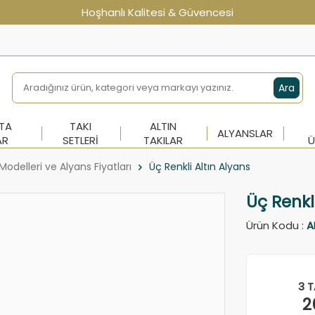
Hoşhanlı Kalitesi & Güvencesi
Ara
NTA
TAKI
ALTIN
ALYANSLAR
AR
SETLERI
TAKILAR
Ü
Modelleri ve Alyans Fiyatları
Üç Renkli Altın Alyans
Üç Renkl
Ürün Kodu :
A
3 T
2