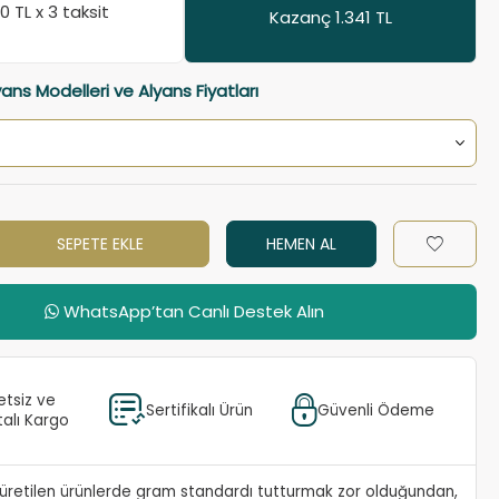
40
TL x 3 taksit
Kazanç 1.341 TL
yans Modelleri ve Alyans Fiyatları
SEPETE EKLE
HEMEN AL
WhatsApp’tan Canlı Destek Alın
etsiz ve
Sertifikalı Ürün
Güvenli Ödeme
talı Kargo
e üretilen ürünlerde gram standardı tutturmak zor olduğundan,