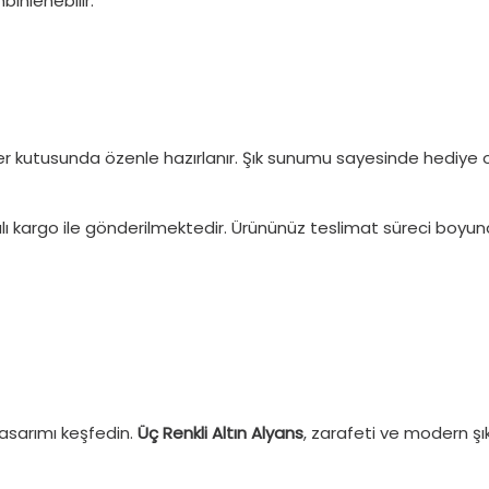
binlenebilir.
kutusunda özenle hazırlanır. Şık sunumu sayesinde hediye ola
alı kargo ile gönderilmektedir. Ürününüz teslimat süreci boyu
tasarımı keşfedin.
Üç Renkli Altın Alyans
, zarafeti ve modern şı