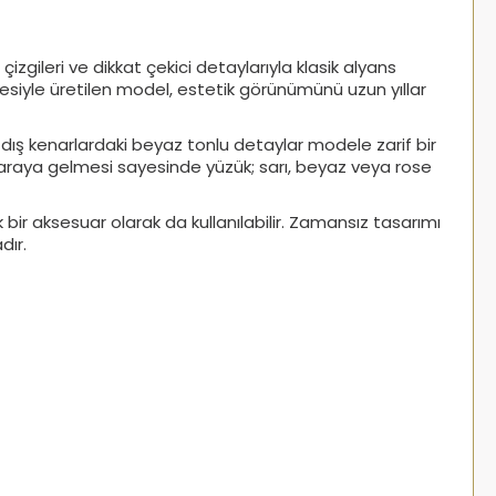
zgileri ve dikkat çekici detaylarıyla klasik alyans
itesiyle üretilen model, estetik görünümünü uzun yıllar
 dış kenarlardaki beyaz tonlu detaylar modele zarif bir
r araya gelmesi sayesinde yüzük; sarı, beyaz veya rose
k bir aksesuar olarak da kullanılabilir. Zamansız tasarımı
dır.