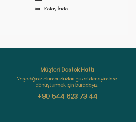
Kolay İade
Müşteri Destek Hattı
Yaşadığınız olumsuzlukları güzel deneyimlere
dönüştürmek için buradayız.
+90 544 623 73 44