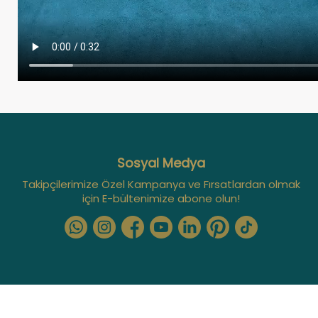
Sosyal Medya
Takipçilerimize Özel Kampanya ve Fırsatlardan olmak
için E-bültenimize abone olun!