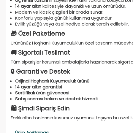
Üç renkli tasarımı
sayesinde farklı takılarla kolayca kom
14 ayar altın
kalitesiyle dayanıklı ve uzun ömürlüdür.
Modern ve klasik çizgileri bir arada sunar.
Konforlu yapısıyla günlük kullanıma uygundur.
Evlilik yüzüğü veya özel hediye olarak tercih edilebilir.
🎁 Özel Paketleme
Ürününüz Hoşhanlı Kuyumculuk'un özel tasarım mücevher 
🚚 Sigortalı Teslimat
Tüm siparişler korumalı ambalajlarla hazırlanarak sigort
🔒 Garanti ve Destek
Orijinal Hoşhanlı Kuyumculuk ürünü
14 ayar altın garantisi
Sertifikalı ürün güvencesi
Satış sonrası bakım ve destek hizmeti
🛍️ Şimdi Sipariş Edin
Farklı altın tonlarının kusursuz uyumunu taşıyan bu özel 
Ürün Açıklaması