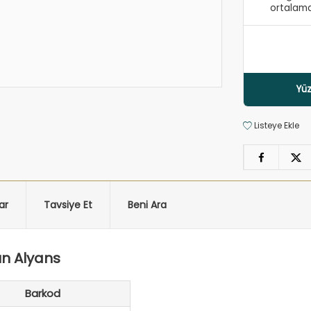
ortalama
Yüz
Listeye Ekle
ar
Tavsiye Et
Beni Ara
ın Alyans
Barkod