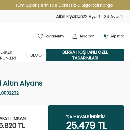
Tüm Siparişlerinizde Ücretsiz & Sigortalı Kargo
Altın Fiyatları
22 Ayar
TL
|
24 Ayar
TL
0
0
Favorilerim
Hesabım
Sepetim
ERKEK
BERRA HOŞHANLI ÖZEL
BLOG
RÜNLERI
TASARIMLARI
i Altın Alyans
L0002232
%5 HAVALE İNDIRIMI
AKSIT İMKANI
25.479
TL
6.820
TL