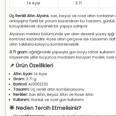
14 Ayar
3.71
Üç Renkli Altın Alyans
, sarı, beyaz ve rose altın tonların
anlayışına farklı bir yorum kazandıran bu tasarım, günlük 
koruyabilecek dayanıklı bir yapıya sahiptir.
Alyansın merkez bölümünde yer alan desenli yüzey ışığı f
kontrast kazandırır. Rose altın çerçeve ise tasarımın da
altın takılarla kolayca kombinlenebilir.
3.71 gram
ağırlığındaki yapısıyla gün boyu rahat kullanım s
sayesinde yıllar boyunca modasını koruyan model, özel g
📌 Ürün Özellikleri
Altın Ayarı:
14 Ayar
Gram:
3.71 g
Barkod:
AL0002232
Tasarım:
Üç renkli altın kombinasyonu
Renkler:
Sarı Altın, Beyaz Altın ve Rose Altın
Kullanım:
Günlük ve özel gün kullanımı
🌟 Neden Tercih Etmelisiniz?