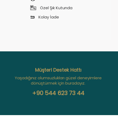
Özel Şık Kutunda
Kolay İade
Müşteri Destek Hattı
Yaşadığınız olumsuzlukları güzel deneyimlere
dönüştürmek için buradayız.
+90 544 623 73 44