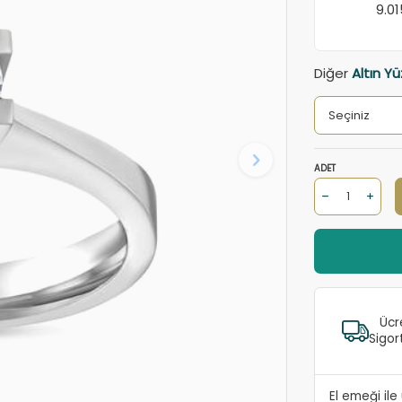
9.0
Diğer
Altın Yü
ADET
Ücr
Sigor
El emeği il