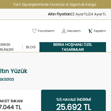
Tüm Siparişlerinizde Ücretsiz & Sigortalı Kargo
Altın Fiyatları
22 Ayar
TL
|
24 Ayar
TL
0
0
Favorilerim
Hesabım
Sepetim
ERKEK
BERRA HOŞHANLI ÖZEL
BLOG
RÜNLERI
TASARIMLARI
ltın Yüzük
ZK00103
%5 HAVALE İNDIRIMI
AKSIT İMKANI
25.692
TL
7.044
TL