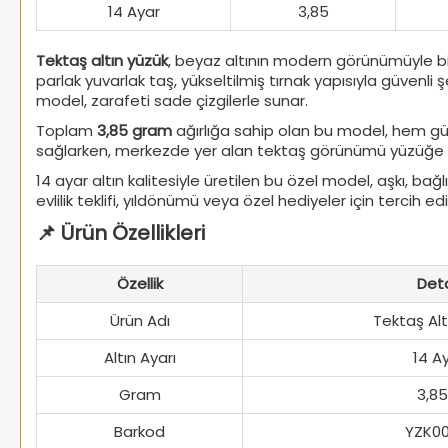
14 Ayar
3,85
Tektaş altın yüzük
, beyaz altının modern görünümüyle bi
parlak yuvarlak taş, yükseltilmiş tırnak yapısıyla güvenli
model, zarafeti sade çizgilerle sunar.
Toplam
3,85 gram
ağırlığa sahip olan bu model, hem günl
sağlarken, merkezde yer alan tektaş görünümü yüzüğe klasik
14 ayar altın kalitesiyle üretilen bu özel model, aşkı, b
evlilik teklifi, yıldönümü veya özel hediyeler için tercih 
📌 Ürün Özellikleri
Özellik
Det
Ürün Adı
Tektaş Alt
Altın Ayarı
14 A
Gram
3,85
Barkod
YZK00