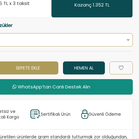
15
TL x 3 taksit
Kazanç 1.352 TL
zükler
SEPETE EKLE
HEMEN AL
WhatsApp’tan Canlı Destek Alın
etsiz ve
Sertifikalı Ürün
Güvenli Ödeme
talı Kargo
e üretilen ürünlerde gram standardı tutturmak zor olduğundan,