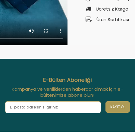
Ücretsiz Kargo
Ürün Sertifikası
E-Bülten Aboneliği
Kampanya ve yeniliklerden haberdar olmak için e-
bültenimize abone olun!
KAYIT OL