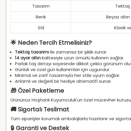
Tasarım
Tektaş
Renk
Beyaz altı
Stil
Klasik v
🌟 Neden Tercih Etmelisiniz?
Tektaş tasarımı
ile zamansız bir şıklık sunar.
14 ayar altın
kalitesiyle uzun ömürlü kullanım sağlar.
Parlak taş detayı sayesinde dikkat çekici görünüm oluş
Günlük ve özel gün kullanımları için uygundur.
Minimal ve zarif tasarımıyla her stile uyum sağlar.
Anlamlı ve değerli bir hediye alternatifi sunar.
🎁 Özel Paketleme
Ürününüz Hoşhanlı Kuyumculuk'un özel mücevher kutusunda
🚚 Sigortalı Teslimat
Tüm siparişler korumalı ambalajlarla hazırlanır ve sigortalı 
🔒 Garanti ve Destek