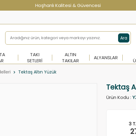
Hoşhanlı Kalitesi & Güvencesi
Ara
NTA
TAKI
ALTIN
ALYANSLAR
AR
SETLERI
TAKILAR
Ü
elleri
Tektaş Altın Yüzük
Tektaş A
Ürün Kodu :
Y
3 T
2