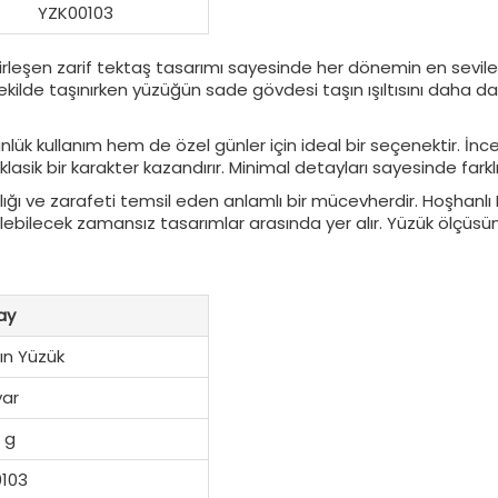
YZK00103
rleşen zarif tektaş tasarımı sayesinde her dönemin en sevile
 şekilde taşınırken yüzüğün sade gövdesi taşın ışıltısını daha da
ük kullanım hem de özel günler için ideal bir seçenektir. İnc
 bir karakter kazandırır. Minimal detayları sayesinde farklı ta
ağlılığı ve zarafeti temsil eden anlamlı bir mücevherdir. Hoşha
edilebilecek zamansız tasarımlar arasında yer alır. Yüzük ölçüsün
ay
ın Yüzük
yar
 g
103