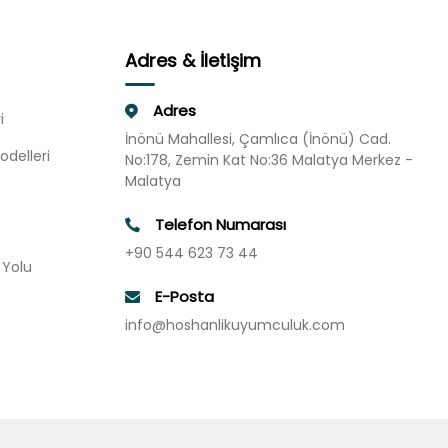
Adres & İletişim
Adres
i
İnönü Mahallesi, Çamlıca (İnönü) Cad.
odelleri
No:178, Zemin Kat No:36 Malatya Merkez -
Malatya
Telefon Numarası
+90 544 623 73 44
u Yolu
E-Posta
info@hoshanlikuyumculuk.com