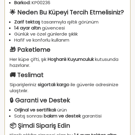
Barkod:
KP00236
🌟 Neden Bu Küpeyi Tercih Etmelisiniz?
Zarif tektaş
tasarımıyla ışıltılı görünüm
14 ayar altın
güvencesi
Günlük ve özel günlerde şıklık
Hafif ve konforlu kullanım
🎁 Paketleme
Her küpe çifti, şık
Hoşhanlı Kuyumculuk
kutusunda
hazırlanır.
🚚 Teslimat
Siparişleriniz
sigortalı kargo
ile güvenle adresinize
ulaştırılır.
🔒 Garanti ve Destek
Orijinal ve sertifikalı
ürün
Satış sonrası
bakım ve destek
garantisi
📦 Şimdi Sipariş Edin