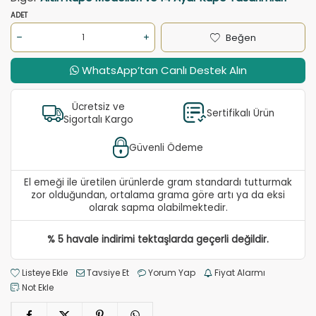
ADET
Beğen
WhatsApp’tan Canlı Destek Alın
Ücretsiz ve
Sertifikalı Ürün
Sigortalı Kargo
Güvenli Ödeme
El emeği ile üretilen ürünlerde gram standardı tutturmak
zor olduğundan, ortalama grama göre artı ya da eksi
olarak sapma olabilmektedir.
% 5 havale indirimi tektaşlarda geçerli değildir.
Listeye Ekle
Tavsiye Et
Yorum Yap
Fiyat Alarmı
Not Ekle