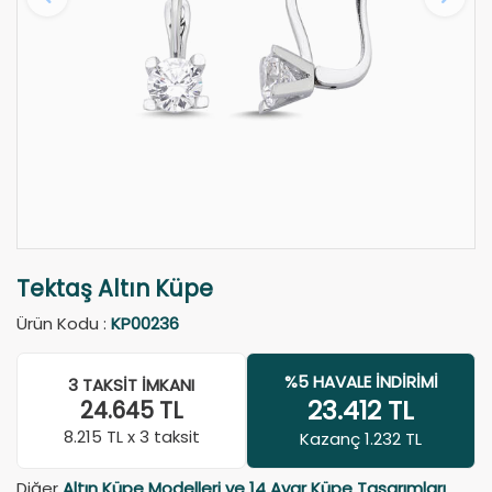
Tektaş Altın Küpe
Ürün Kodu :
KP00236
%5 HAVALE İNDIRIMI
3 TAKSIT İMKANI
23.412
TL
24.645
TL
8.215
TL x 3 taksit
Kazanç 1.232 TL
Diğer
Altın Küpe Modelleri ve 14 Ayar Küpe Tasarımları