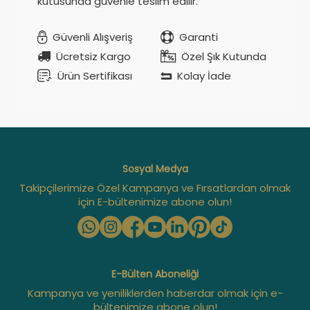
kutusunda güvenle teslim edilir.
Güvenli Alışveriş
Garanti
Ücretsiz Kargo
Özel Şık Kutunda
Ürün Sertifikası
Kolay İade
Sosyal Medya
Takipçilerimize Özel Kampanya ve Fırsatlardan olmak
için E-bültenimize abone olun!
E-Bülten Aboneliği
Kampanya ve yeniliklerden haberdar olmak için e-
bültenimize abone olun!